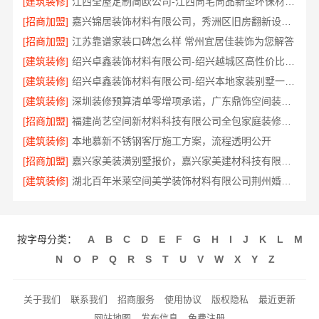
[建筑装修]
江西全屋定制简欧公司-江西尚宅尚品新型环保材料有限公司
[招商加盟]
嘉兴锦居装饰材料有限公司，秀洲区旧房翻新设计师口碑
[招商加盟]
江苏靠谱家装口碑怎么样 常州宜居佳装饰为您解答
[建筑装修]
绍兴卓鑫装饰材料有限公司-绍兴越城区高性价比家装环保材料
[建筑装修]
绍兴卓鑫装饰材料有限公司-绍兴本地家装别墅一站式全包服务
[建筑装修]
深圳装修预算清单零增项承诺，广东鼎饰空间装饰工程有限公司靠谱
[招商加盟]
福建尚艺空间新材料科技有限公司全包家庭装修口碑优选报价明细
[建筑装修]
本地慕新不锈钢客厅施工方案，流程透明公开
[招商加盟]
嘉兴家美装潢别墅报价，嘉兴家美建材科技有限公司定制方案
[建筑装修]
湖北百年米莱空间美学装饰材料有限公司荆州婚房装修
按字母分类：
A
B
C
D
E
F
G
H
I
J
K
L
M
N
O
P
Q
R
S
T
U
V
W
X
Y
Z
关于我们
联系我们
招商服务
使用协议
版权隐私
最近更新
网站地图
发布信息
免费注册