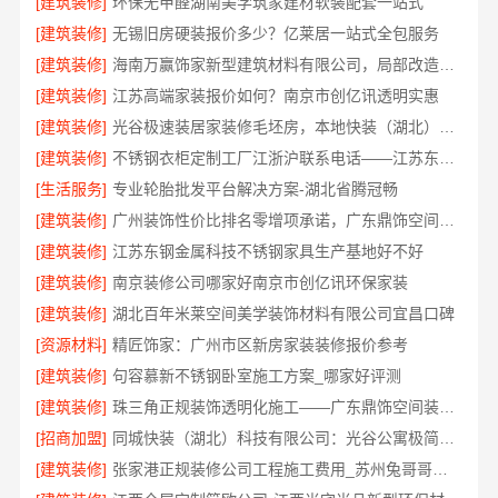
[建筑装修]
环保无甲醛湖南美学筑家建材软装配套一站式
[建筑装修]
无锡旧房硬装报价多少？亿莱居一站式全包服务
[建筑装修]
海南万赢饰家新型建筑材料有限公司，局部改造居室报价明细
[建筑装修]
江苏高端家装报价如何？南京市创亿讯透明实惠
[建筑装修]
光谷极速装居家装修毛坯房，本地快装（湖北）科技有限公司装配化施工
[建筑装修]
不锈钢衣柜定制工厂江浙沪联系电话——江苏东钢金属科技有限公司
[生活服务]
专业轮胎批发平台解决方案-湖北省腾冠畅
[建筑装修]
广州装饰性价比排名零增项承诺，广东鼎饰空间装饰工程有限公司
[建筑装修]
江苏东钢金属科技不锈钢家具生产基地好不好
[建筑装修]
南京装修公司哪家好南京市创亿讯环保家装
[建筑装修]
湖北百年米莱空间美学装饰材料有限公司宜昌口碑
[资源材料]
精匠饰家：广州市区新房家装装修报价参考
[建筑装修]
句容慕新不锈钢卧室施工方案_哪家好评测
[建筑装修]
珠三角正规装饰透明化施工——广东鼎饰空间装饰工程有限公司
[招商加盟]
同城快装（湖北）科技有限公司：光谷公寓极简风科技家装
[建筑装修]
张家港正规装修公司工程施工费用_苏州兔哥哥智装新材料有限公司