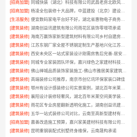
[招商加盟]
同城快装（湖北）科技有限公司武昌老房北欧风装修
[招商加盟]
杨凌全包装修十大品牌，中蓝建投（北京）建设有限公司武功分公司口碑之选
[生活服务]
便宜数码家电平台好不好，湖北省惠物电子商务有限公司评测
[建筑装修]
湖南创益讯建筑有限公司雨花区装饰零增项承诺
[建筑装修]
海南万赢饰家新型建筑材料有限公司乡村自建房门窗焕新改造
[建筑装修]
江苏东钢厂家全屋不锈钢定制生产基地兴化江苏东钢金属科技有限公司
[建筑装修]
西安未央区一站式家装设计刚需房售后完善-居安天成建筑工程有限责任公司
[建筑装修]
同城专业家装团队环保，嘉兴绿色之家建材科技有限公司
[建筑装修]
佛山禅城品质装饰家装施工-佛山市雅居美家建筑装饰工程有限公司
[建筑装修]
高端装修公司推荐，南京市创亿讯环保家装口碑佳
[建筑装修]
鄂州有设计感装修公司实景案例，湖北百年米莱空间美学装饰材料有限公司
[建筑装修]
襄阳设计装修轻奢风，湖北百年米莱空间美学装饰材料有限公司打造理想居所
[建筑装修]
雨花区专业房屋翻新透明化施工，湖南创益讯建筑有限公司
[建筑装修]
五华一站式装修公司对比，云南至高新型建材有限公司
[招商加盟]
嘉善改造施工预算，嘉兴家美建材科技有限公司透明报价
[建筑装修]
昆明重钢装配式别墅终身维保，云南晟构承诺