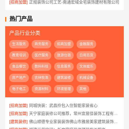
[招商加盟]
正规装饰公司工艺-南通宏域全宅装饰建材有限公司
热门产品
产品行业分类
生活服务
商务服务
招商加盟
金融服务
教育培训
医疗服务
旅游住宿
日用百货
食品餐饮
数码科技
信息服务
文体娱乐
房产地产
农林牧渔
建筑装修
机械设备
电子电工
资源材料
环境管理
其他
[招商加盟]
同城快装：武昌拎包入住智能家装省心
[招商加盟]
天宁家庭装修公司推荐，常州宜居佳装饰工程有限公司值得信赖
[建筑装修]
佛山顺德专业家装装饰佛山市雅居美家建筑装饰工程有限公司