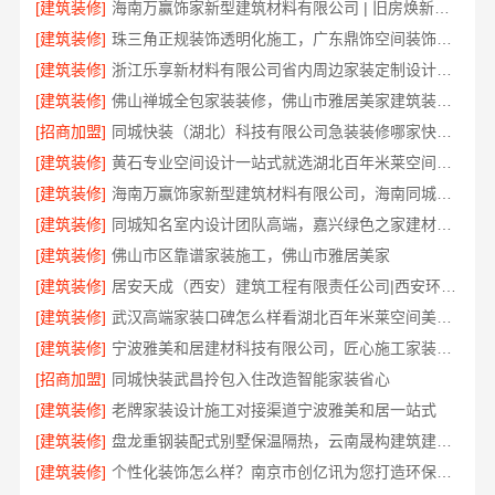
[建筑装修]
海南万赢饰家新型建筑材料有限公司 | 旧房焕新吊顶造型
[建筑装修]
珠三角正规装饰透明化施工，广东鼎饰空间装饰工程有限公司
[建筑装修]
浙江乐享新材料有限公司省内周边家装定制设计大概报价
[建筑装修]
佛山禅城全包家装装修，佛山市雅居美家建筑装饰工程有限公司
[招商加盟]
同城快装（湖北）科技有限公司急装装修哪家快品质施工
[建筑装修]
黄石专业空间设计一站式就选湖北百年米莱空间美学装饰材料有限公司
[建筑装修]
海南万赢饰家新型建筑材料有限公司，海南同城家装免费勘测享服务
[建筑装修]
同城知名室内设计团队高端，嘉兴绿色之家建材科技有限公司定制美学
[建筑装修]
佛山市区靠谱家装施工，佛山市雅居美家
[建筑装修]
居安天成（西安）建筑工程有限责任公司|西安环保家装公寓自有施工队
[建筑装修]
武汉高端家装口碑怎么样看湖北百年米莱空间美学装饰材料有限公司
[建筑装修]
宁波雅美和居建材科技有限公司，匠心施工家装对接渠道
[招商加盟]
同城快装武昌拎包入住改造智能家装省心
[建筑装修]
老牌家装设计施工对接渠道宁波雅美和居一站式
[建筑装修]
盘龙重钢装配式别墅保温隔热，云南晟构建筑建材有限公司专业施工
[建筑装修]
个性化装饰怎么样？南京市创亿讯为您打造环保家装