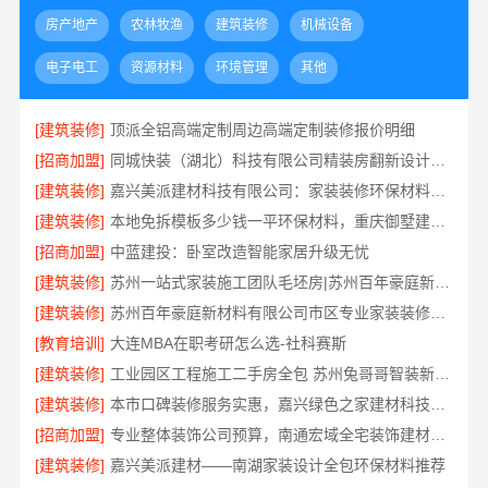
房产地产
农林牧渔
建筑装修
机械设备
电子电工
资源材料
环境管理
其他
[建筑装修]
顶派全铝高端定制周边高端定制装修报价明细
[招商加盟]
同城快装（湖北）科技有限公司精装房翻新设计零增项
[建筑装修]
嘉兴美派建材科技有限公司：家装装修环保材料靠谱商家
[建筑装修]
本地免拆模板多少钱一平环保材料，重庆御墅建筑材料有限公司
[招商加盟]
中蓝建投：卧室改造智能家居升级无忧
[建筑装修]
苏州一站式家装施工团队毛坯房|苏州百年豪庭新材料有限公司
[建筑装修]
苏州百年豪庭新材料有限公司市区专业家装装修多少钱
[教育培训]
大连MBA在职考研怎么选-社科赛斯
[建筑装修]
工业园区工程施工二手房全包 苏州兔哥哥智装新材料
[建筑装修]
本市口碑装修服务实惠，嘉兴绿色之家建材科技有限公司为您打造环保家园
[招商加盟]
专业整体装饰公司预算，南通宏域全宅装饰建材精确报价
[建筑装修]
嘉兴美派建材——南湖家装设计全包环保材料推荐