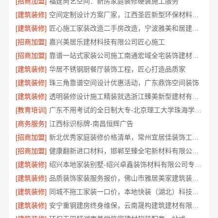
[招商加盟]
福建尚艺空间：新房家庭装修硬装施工服务
[建筑装修]
空间定制设计方案厂家，江西圣匠新型环保材料有限公司，个性化全屋整装
[建筑装修]
匠心施工家装改造二手房改造，宁波雅美和居建材科技有限公司
[招商加盟]
嘉兴美居乐建材科技有限公司匠心施工
[招商加盟]
靠谱一站式家装公司施工南通宏域全宅装饰建材有限公司
[建筑装修]
华居不锈钢厨餐厅装饰工程，匠心打造品质家
[建筑装修]
珠三角靠谱空间设计优惠活动，广东鼎饰空间装饰
[建筑装修]
透明装修设计施工精装就选浙江臻美新型建材有限公司
[教育培训]
广东不用考试的全日制大专-北京理工大学珠海学院继教院
[商务服务]
江西标识标牌-南昌恒辉广告
[招商加盟]
新北优秀家庭装修价格清单，常州宜居佳装饰工程有限公司
[招商加盟]
健康翻新进口材料，邯郸至臻全宅新材料有限公司臻选全球优质原料
[建筑装修]
绍兴本地家装别墅-绍兴卓鑫装饰材料有限公司专注别墅家装
[建筑装修]
品质装饰家装服务报价，佛山市雅居美家建筑装饰工程有限公司透明实惠
[建筑装修]
同城不拖工家装一口价，本地快装（湖北）科技有限公司全程托管
[建筑装修]
安宁重钢建房终身维保，云南晟构建筑建材有限公司守护您的家