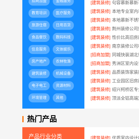
招商加盟
金融服务
[建筑装修]
[建筑装修]
教育培训
医疗服务
[建筑装修]
旅游住宿
日用百货
[建筑装修]
[建筑装修]
食品餐饮
数码科技
[建筑装修]
信息服务
文体娱乐
[招商加盟]
房产地产
农林牧渔
[招商加盟]
[建筑装修]
品质装饰家装
建筑装修
机械设备
[建筑装修]
电子电工
资源材料
[建筑装修]
环境管理
其他
[建筑装修]
热门产品
产品行业分类
[建筑装修]
优质室内设计