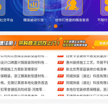
桐乡市环保室内设计口碑嘉兴锦居装饰材料有限公司
惠州装修施工工艺，华居不
推荐
不锈钢施工方案卧室哪家好
推荐
本地住宅装修质保精装，浙江臻美新型建材有限公司放心选
推荐
价格，无锡亿莱居本地化服务首选
推荐
社区轻投入硬折扣零食铺低风险经营-河南零百味供应链有限公司
推荐
同城快装（湖北）科技有限公司武昌老房一站式装修北欧风靠谱
推荐
光谷省事家庭装修婚房，本地快装（湖北）科技环保整装
推荐
全包一站式装修日式原木风快速
推荐