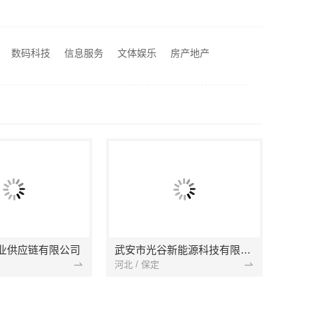
建投武功分公司
靠谱二手房翻新一站式急装首选浙江臻美新型建材有限公司
专业轮胎批发平台解决方案：湖北省腾冠畅实业贸易有限公司
数码科技
信息服务
文体娱乐
房产地产
西安专业装修平层免费量房-居安天成（西安）建筑工程有限责任公司
业供应链有限公司
武安市光谷新能源科技有限公司
河北 / 保定