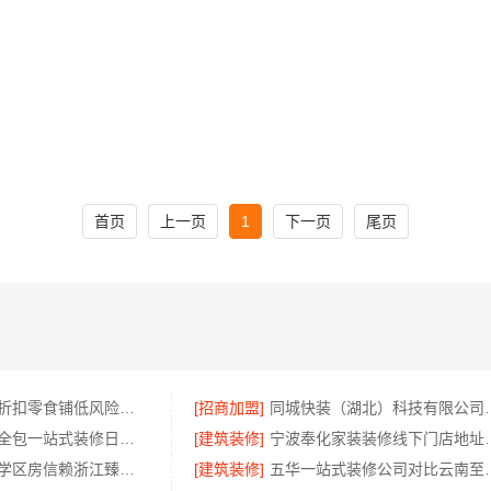
首页
上一页
1
下一页
尾页
社区轻投入硬折扣零食铺低风险经营-河南零百味供应链有限公司
[招商加盟]
同城快装（湖北）科技有
同城快装湖北全包一站式装修日式原木风快速
[建筑装修]
宁波奉化家装装修线下门
正规装修质保学区房信赖浙江臻美新型建材有限公司
[建筑装修]
五华一站式装修公司