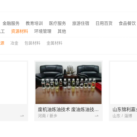
宁波奉化家装装修线下门店地址宁波雅美和居建材科技有限公司
自建房全包装新中式，中蓝
推荐
苏州一站式家装施工团队毛坯房，百年豪庭专业交付
推荐
正规装修质保学区房信赖浙江臻美新型建材有限公司
推荐
金融服务
教育培训
医疗服务
旅游住宿
日用百货
食品餐饮
五华一站式装修公司对比云南至高新型建材有限公司
推荐
电工
资源材料
环境管理
其他
能源
冶金
包装材料
金属材料
废机油炼油技术 废油炼油技术 废润滑油炼油技术
山东锦利嘉
河南 / 新乡
山东 / 淄博