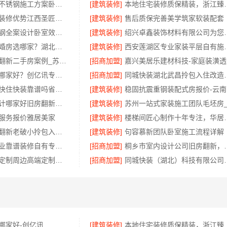
句容慕新慕新不锈钢施工方案卧室哪家好
[建筑装修]
本地住宅装修质保精装
本地专业室内装修优势江西圣匠新型环保材料有限公司
[建筑装修]
售后质保完善美学筑家软装配套
本地慕新不锈钢全案设计卧室效果图-慕新不锈钢
[建筑装修]
绍兴卓鑫装饰材料有限
荆州装修公司婚房选哪家？湖北百年米莱打造爱巢
[建筑装修]
西安莲湖区专业家装平
性价比高旧房翻新二手房案例_苏州兔哥哥智装新材料有限公司
[招商加盟]
嘉
南京装修公司哪家好？创亿讯专注浦口环保全包
[招商加盟]
同城快装湖北武昌
同城快装湖北快住快装靠谱吗省心老房翻新
[建筑装修]
稳
秀洲区室内设计哪家好旧房翻新，嘉兴锦居装饰材料有限公司
[建筑装修]
服务报价雅居美家
[建筑装修]
楼梯间匠心制作十
工业园区旧房翻新老破小拎包入住_苏州兔哥哥智装新材料有限公司全包服务
[建筑装修]
句容慕新团队卧室施工流程详解
绍兴柯桥区专业靠谱装修自有专业施工队选绍兴卓鑫装饰材料有限公司
[招商加盟]
桐乡市室内设计公司旧房翻
顶派全铝高端定制周边高端定制装修报价明细
[招商加盟]
同城快装（湖北）科
哪家好-创亿讯
[建筑装修]
本地住宅装修质保精装