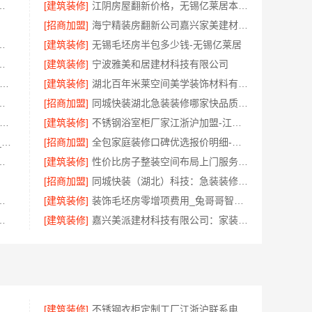
，浙江臻美新型建材有限公司放心选
[建筑装修]
江阴房屋翻新价格，无锡亿莱居本地化服务首选
[招商加盟]
海宁精装房翻新公司嘉兴家美建材科技有限公司品质保障
公司为您提供绍兴本地家装别墅服务
[建筑装修]
无锡毛坯房半包多少钱-无锡亿莱居
层自有施工队，居安天成精工细作
[建筑装修]
宁波雅美和居建材科技有限公司
兴美居乐建材科技-家庭装潢透明报价电话
[建筑装修]
湖北百年米莱空间美学装饰材料有限公司高端整家装修老房
拎包入住改造智能家装省心
[招商加盟]
同城快装湖北急装装修哪家快品质施工保障
固抗震重钢装配式房报价-云南晟构建筑建材有限公司
[建筑装修]
不锈钢浴室柜厂家江浙沪加盟-江苏东钢金属科技有限公司
苏州一站式家装施工团队毛坯房_百年豪庭新材料全案
[招商加盟]
全包家庭装修口碑优选报价明细-福建尚艺空间新材料科技有限公司
年专注，华居不锈钢保障品质
[建筑装修]
性价比房子整装空间布局上门服务-浙江乐享新材料有限公司
[招商加盟]
同城快装（湖北）科技：急装装修哪家快品质施工放心
新，嘉兴锦居装饰材料有限公司经验丰富
[建筑装修]
装饰毛坯房零增项费用_兔哥哥智装预算透明
技有限公司精装房翻新设计零增项
[建筑装修]
嘉兴美派建材科技有限公司：家装装修环保材料靠谱商家
，浙江臻美新型建材有限公司放心入住
[建筑装修]
不锈钢衣柜定制工厂江浙沪联系电话，江苏东钢金属科技有限公司为您服务