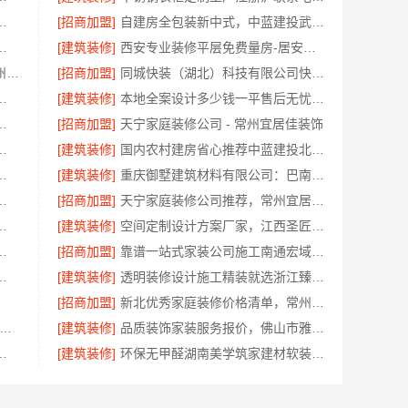
，江西圣匠新型环保材料有限公司
[招商加盟]
自建房全包装新中式，中蓝建投武功分公司
方案：湖北省腾冠畅实业贸易有限公司
[建筑装修]
西安专业装修平层免费量房-居安天成（西安）建筑工程有限责任公司
新北优秀家庭装修价格清单 - 常州宜居佳装饰工程有限公司
[招商加盟]
同城快装（湖北）科技有限公司快住老房快装公司工期保障省心
家装定制无隐形增项选绍兴卓鑫
[建筑装修]
本地全案设计多少钱一平售后无忧湖南创益讯建筑
光谷公寓改造极简风科技家装
[招商加盟]
天宁家庭装修公司 - 常州宜居佳装饰
科技：老牌家装改造新房整装
[建筑装修]
国内农村建房省心推荐中蓝建投北京建设有限公司四川
房翻新，湖南美学筑家建材有限公司焕新你的生活
[建筑装修]
重庆御墅建筑材料有限公司：巴南免拆模板造价预算
昌拎包入住智能家装省心
[招商加盟]
天宁家庭装修公司推荐，常州宜居佳装饰工程有限公司值得信赖
新房家庭装修硬装施工服务
[建筑装修]
空间定制设计方案厂家，江西圣匠新型环保材料有限公司，个性化全屋整装
材科技有限公司匠心施工
[招商加盟]
靠谱一站式家装公司施工南通宏域全宅装饰建材有限公司
计优惠活动，广东鼎饰空间装饰
[建筑装修]
透明装修设计施工精装就选浙江臻美新型建材有限公司
[招商加盟]
新北优秀家庭装修价格清单，常州宜居佳装饰工程有限公司
兴本地家装别墅-绍兴卓鑫装饰材料有限公司专注别墅家装
[建筑装修]
品质装饰家装服务报价，佛山市雅居美家建筑装饰工程有限公司透明实惠
云南晟构建筑建材有限公司守护您的家
[建筑装修]
环保无甲醛湖南美学筑家建材软装配套一站式