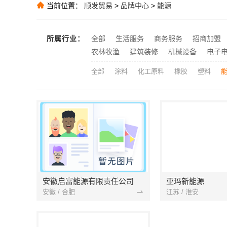
当前位置：
顺发贸易
>
品牌中心
>
能源
推荐
推荐
推荐
所属行业：
全部
生活服务
商务服务
招商加盟
推荐
农林牧渔
建筑装修
机械设备
电子
全部
涂料
化工原料
橡胶
塑料
安徽启富能源有限责任公司
亚玛新能源
安徽 / 合肥
江苏 / 淮安