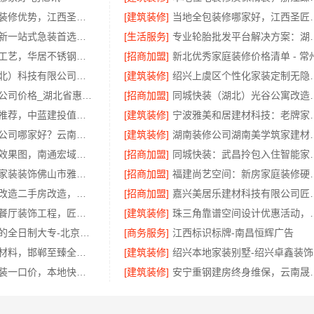
本地专业室内装修优势，江西圣匠新型环保材料有限公司
[建筑装修]
当地全包装修哪家好
靠谱二手房翻新一站式急装首选浙江臻美新型建材有限公司
[生活服务]
专业轮胎批发平台解决
惠州装修施工工艺，华居不锈钢规范透明
[招商加盟]
同城快装（湖北）科技有限公司：快住快装靠谱吗省心
[建筑装修]
绍兴上虞区个性化
热门日常居家公司价格_湖北省惠物电子商务有限公司
[招商加盟]
同城快装（湖北）
咸阳装潢专业推荐，中蓝建投值得信任
[建筑装修]
宁波雅美和居建材
本地全包装修公司哪家好？云南至高新型建材有限公司
[建筑装修]
湖南装修公司湖南美学筑家建材老
资深全屋装修效果图，南通宏域全宅装饰建材有限公司
[招商加盟]
同城快装：武
佛山顺德专业家装装饰佛山市雅居美家建筑装饰工程有限公司
[招商加盟]
福建尚艺空间：
匠心施工家装改造二手房改造，宁波雅美和居建材科技有限公司
[招商加盟]
嘉兴美居乐建
华居不锈钢厨餐厅装饰工程，匠心打造品质家
[建筑装修]
珠三角靠谱空间设
广东不用考试的全日制大专-北京理工大学珠海学院继教院
[商务服务]
江西标识标牌-南昌恒辉广告
健康翻新进口材料，邯郸至臻全宅新材料有限公司臻选全球优质原料
[建筑装修]
绍
同城不拖工家装一口价，本地快装（湖北）科技有限公司全程托管
[建筑装修]
安宁重钢建房终身维保，