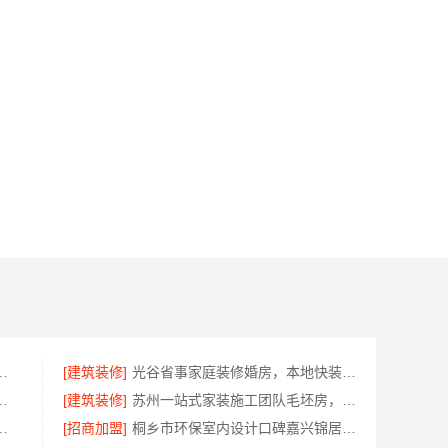
限公司武昌老房一站式装修北欧风靠谱
[建筑装修]
光谷省事家庭装修婚房，本地快装（湖北）科技环保整装
店地址宁波雅美和居建材科技有限公司
[建筑装修]
苏州一站式家装施工团队毛坯房，百年豪庭专业交付
对比云南至高新型建材有限公司
[招商加盟]
桐乡市环保室内设计口碑嘉兴锦居装饰材料有限公司