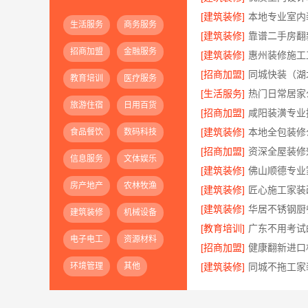
[建筑装修]
生活服务
商务服务
[建筑装修]
招商加盟
金融服务
[建筑装修]
[招商加盟]
教育培训
医疗服务
[生活服务]
旅游住宿
日用百货
[招商加盟]
[建筑装修]
食品餐饮
数码科技
[招商加盟]
信息服务
文体娱乐
[建筑装修]
房产地产
农林牧渔
[建筑装修]
[建筑装修]
建筑装修
机械设备
[教育培训]
电子电工
资源材料
[招商加盟]
环境管理
其他
[建筑装修]