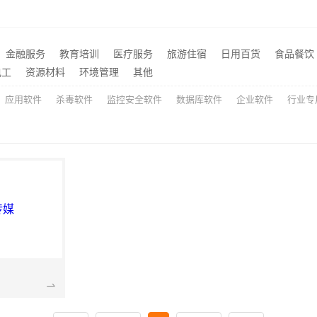
室改造智能家居升级无忧
推荐
苏州一站式家装施工团队毛坯房|苏州百年豪庭新材料有限公司
推荐
金融服务
教育培训
医疗服务
旅游住宿
日用百货
食品餐饮
苏州百年豪庭新材料有限公司市区专业家装装修多少钱
嘉兴美居乐建材科技有限公
推荐
电工
资源材料
环境管理
其他
应用软件
杀毒软件
监控安全软件
数据库软件
企业软件
行业专