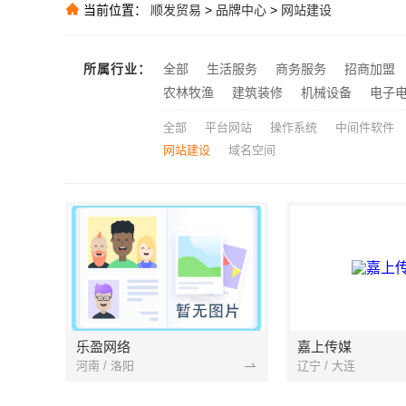
当前位置：
顺发贸易
>
品牌中心
>
网站建设
中蓝建投：卧
推荐
推荐
所属行业：
全部
生活服务
商务服务
招商加盟
推荐
农林牧渔
建筑装修
机械设备
电子
全部
平台网站
操作系统
中间件软件
网站建设
域名空间
乐盈网络
嘉上传媒
河南 / 洛阳
辽宁 / 大连