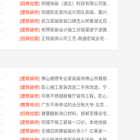
佛山市雅居美家建筑装饰工程有限公司
[招商加盟]
同城快装（湖北）科技有限公司急装装修哪家快品质施工
有限公司，海南同城家装免费勘测享服务
[建筑装修]
同城知名室内设计团队高端，嘉兴绿色之家建材科技有限公司定制美学
限责任公司|西安环保家装公寓自有施工队
[建筑装修]
武汉高端家装口碑怎么样看湖北百年米莱空间美学装饰材料有限公司
包入住改造智能家装省心
[建筑装修]
老牌家装设计施工对接渠道宁波雅美和居一站式
南京市创亿讯为您打造环保家装
[招商加盟]
正规装饰公司工艺-南通宏域全宅装饰建材有限公司
常州宜居佳装饰工程有限公司值得信赖
[建筑装修]
佛山顺德专业家装装饰佛山市雅居美家建筑装饰工程有限公司
圣匠新型环保材料有限公司，个性化全屋整装
[建筑装修]
匠心施工家装改造二手房改造，宁波雅美和居建材科技有限公司
工南通宏域全宅装饰建材有限公司
[建筑装修]
华居不锈钢厨餐厅装饰工程，匠心打造品质家
装就选浙江臻美新型建材有限公司
[教育培训]
广东不用考试的全日制大专-北京理工大学珠海学院继教院
清单，常州宜居佳装饰工程有限公司
[招商加盟]
健康翻新进口材料，邯郸至臻全宅新材料有限公司臻选全球优质原料
市雅居美家建筑装饰工程有限公司透明实惠
[建筑装修]
同城不拖工家装一口价，本地快装（湖北）科技有限公司全程托管
学筑家建材软装配套一站式
[建筑装修]
无锡旧房硬装报价多少？亿莱居一站式全包服务
如何？南京市创亿讯透明实惠
[建筑装修]
光谷极速装居家装修毛坯房，本地快装（湖北）科技有限公司装配化施工