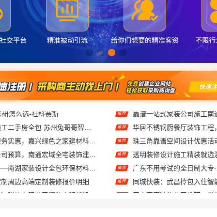
考研怎么选-社科赛斯
推荐
工业园区工程施工二手房全包 苏州兔哥哥智装新材料
华居不锈钢厨餐厅装饰工程
推荐
本市口碑装修服务实惠，嘉兴绿色之家建材科技有限公司为您打造环保家园
推荐
专业整体装饰公司预算，南通宏域全宅装饰建材精确报价
推荐
嘉兴美派建材——南湖家装设计全包环保材料推荐
推荐
定制周边高端定制装修报价明细
同城快装：武昌拎包入住智
推荐
同城快装（湖北）科技有限公司精装房翻新设计零增项
推荐
嘉兴美派建材科技有限公司：家装装修环保材料靠谱商家
推荐
本地免拆模板多少钱一平环保材料，重庆御墅建筑材料有限公司
福建尚艺空间：新房家庭装
推荐