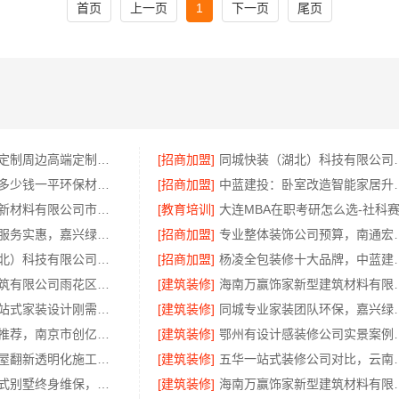
首页
上一页
1
下一页
尾页
顶派全铝高端定制周边高端定制装修报价明细
[招商加盟]
同城快装（湖北）科
本地免拆模板多少钱一平环保材料，重庆御墅建筑材料有限公司
[招商加盟]
中蓝建投：卧
苏州百年豪庭新材料有限公司市区专业家装装修多少钱
[教育培训]
大连MBA在职考研怎么选-社科
本市口碑装修服务实惠，嘉兴绿色之家建材科技有限公司为您打造环保家园
[招商加盟]
专业整体装饰公司预算
同城快装（湖北）科技有限公司武昌老房北欧风装修
[招商加盟]
杨凌全包装修十大品牌，中蓝
湖南创益讯建筑有限公司雨花区装饰零增项承诺
[建筑装修]
海南万赢饰家新型建筑
西安未央区一站式家装设计刚需房售后完善-居安天成建筑工程有限责任公司
[建筑装修]
同城专业家装团队环保
高端装修公司推荐，南京市创亿讯环保家装口碑佳
[建筑装修]
鄂州有设计感装修公司实景案
雨花区专业房屋翻新透明化施工，湖南创益讯建筑有限公司
[建筑装修]
五华一站式装修公司
昆明重钢装配式别墅终身维保，云南晟构承诺
[建筑装修]
海南万赢饰家新型建筑