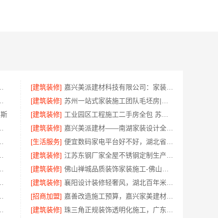
技有限公司精装房翻新设计零增项
[建筑装修]
嘉兴美派建材科技有限公司：家装装修环保材料靠谱商家
室改造智能家居升级无忧
[建筑装修]
苏州一站式家装施工团队毛坯房|苏州百年豪庭新材料有限公司
赛斯
[建筑装修]
工业园区工程施工二手房全包 苏州兔哥哥智装新材料
，南通宏域全宅装饰建材精确报价
[建筑装修]
嘉兴美派建材——南湖家装设计全包环保材料推荐
建投（北京）建设有限公司武功分公司口碑之选
[生活服务]
便宜数码家电平台好不好，湖北省惠物电子商务有限公司评测
材料有限公司乡村自建房门窗焕新改造
[建筑装修]
江苏东钢厂家全屋不锈钢定制生产基地兴化江苏东钢金属科技有限公司
，嘉兴绿色之家建材科技有限公司
[建筑装修]
佛山禅城品质装饰家装施工-佛山市雅居美家建筑装饰工程有限公司
例，湖北百年米莱空间美学装饰材料有限公司
[建筑装修]
襄阳设计装修轻奢风，湖北百年米莱空间美学装饰材料有限公司打造理想居所
对比，云南至高新型建材有限公司
[招商加盟]
嘉善改造施工预算，嘉兴家美建材科技有限公司透明报价
材料有限公司 | 旧房焕新吊顶造型
[建筑装修]
珠三角正规装饰透明化施工，广东鼎饰空间装饰工程有限公司