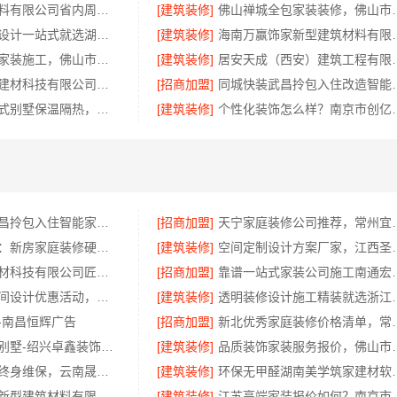
浙江乐享新材料有限公司省内周边家装定制设计大概报价
[建筑装修]
佛山禅城全包家装装修，
黄石专业空间设计一站式就选湖北百年米莱空间美学装饰材料有限公司
[建筑装修]
海南万赢饰家新型建筑材料
佛山市区靠谱家装施工，佛山市雅居美家
[建筑装修]
居安天成（西安）建筑工程有
宁波雅美和居建材科技有限公司，匠心施工家装对接渠道
[招商加盟]
同城快装武昌拎
盘龙重钢装配式别墅保温隔热，云南晟构建筑建材有限公司专业施工
[建筑装修]
个性化装饰怎么样？
同城快装：武昌拎包入住智能家装省心
[招商加盟]
天宁家庭装修公司推荐，
福建尚艺空间：新房家庭装修硬装施工服务
[建筑装修]
空间定制设计方案厂家，江西
嘉兴美居乐建材科技有限公司匠心施工
[招商加盟]
靠谱一站式家装公司施
珠三角靠谱空间设计优惠活动，广东鼎饰空间装饰
[建筑装修]
透明装修设计施工精
-南昌恒辉广告
[招商加盟]
新北优秀家庭装修价格
绍兴本地家装别墅-绍兴卓鑫装饰材料有限公司专注别墅家装
[建筑装修]
品质装饰家装服务报价，佛山
安宁重钢建房终身维保，云南晟构建筑建材有限公司守护您的家
[建筑装修]
环保无甲醛湖南美
海南万赢饰家新型建筑材料有限公司，局部改造居室报价明细
[建筑装修]
江苏高端家装报价