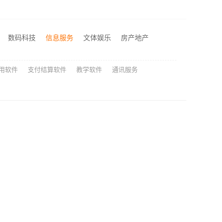
空间定制设计方案厂家，江西圣匠新型环保材料有限公司，个性化全屋整装
匠心施工家装改造二手房改造，宁波雅美和居建材科技有限公司
数码科技
信息服务
文体娱乐
房产地产
司匠心施工
用软件
支付结算软件
教学软件
通讯服务