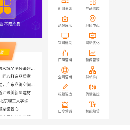
新闻资讯
产品供应
品牌展示
地区中心
官网建设
网站优化
口碑营销
新闻营销
靠谱一站式家装公司施工南通宏域全宅装饰建材有限公司
，匠心打造品质家
全网营销
群站推广
珠三角靠谱空间设计优惠活动，广东鼎饰空间装饰
透明装修设计施工精装就选浙江臻美新型建材有限公司
标题智造
舆情监控
广东不用考试的全日制大专-北京理工大学珠海学院继教院
能家装省心
天宁家庭装修公司推荐，常州宜居佳装饰工程有限公司值得信赖
口令营销
智能编辑
佛山顺德专业家装装饰佛山市雅居美家建筑装饰工程有限公司
修硬装施工服务