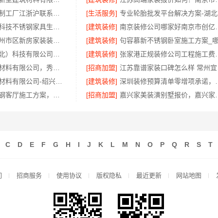
不锈钢衣柜定制工厂江浙沪联系电话——江苏东钢金属科技有限公司
[生活服务]
江苏东钢金属科技不锈钢家具生产基地好不好
[建筑装修]
南京装修公司哪
精匠饰家：广州市区新房家装装修报价参考
[建筑装修]
同城快装（湖北）科技有限公司：光谷公寓极简风科技家装
[建筑装修]
张家港正规装修公司工程施
嘉兴锦居装饰材料有限公司，秀洲区旧房翻新设计师口碑
[招商加盟]
江苏
绍兴卓鑫装饰材料有限公司-绍兴本地家装别墅一站式全包服务
[建筑装修]
深圳装修预算清单零增项承
本地慕新不锈钢客厅施工方案，流程透明公开
[招商加盟]
嘉兴家美装潢别墅报价
C
D
E
F
G
H
I
J
K
L
M
N
O
P
Q
R
S
T
们
招商服务
使用协议
版权隐私
最近更新
网站地图