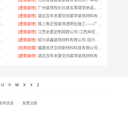
专业轮胎批发平台解决方案-湖北省腾冠畅
[建筑装修]
广州装饰性价比排名零增项承诺，广东鼎饰空间装饰工程有限公司
家好南京市创亿讯环保家装
[建筑装修]
湖北百年米莱空间美学装饰材料有限公司宜昌口碑
句容慕新不锈钢卧室施工方案_哪家好评测
[建筑装修]
珠三角正规装饰透明化施工——广东鼎饰空间装饰工程有限公司
工费用_苏州兔哥哥智装新材料有限公司
[建筑装修]
江西全屋定制简欧公司-江西尚宅尚品新型环保材料有限公司
靠谱家装口碑怎么样 常州宜居佳装饰为您解答
[建筑装修]
绍兴卓鑫装饰材料有限公司-绍兴越城区高性价比家装环保材料
诺，广东鼎饰空间装饰工程有限公司靠谱
[招商加盟]
福建尚艺空间新材料科技有限公司全包家庭装修口碑优选报价明细
，嘉兴家美建材科技有限公司定制方案
[建筑装修]
湖北百年米莱空间美学装饰材料有限公司荆州婚房装修
U
V
W
X
Y
Z
发布信息
免费注册