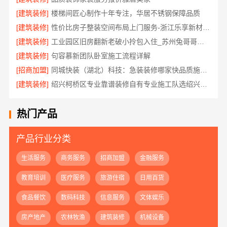
[建筑装修]
楼梯间匠心制作十年专注，华居不锈钢保障品质
[建筑装修]
性价比房子整装空间布局上门服务-浙江乐享新材料有限公司
[建筑装修]
工业园区旧房翻新老破小拎包入住_苏州兔哥哥智装新材料有限公司全包服务
[建筑装修]
句容慕新团队卧室施工流程详解
[招商加盟]
同城快装（湖北）科技：急装装修哪家快品质施工放心
[建筑装修]
绍兴柯桥区专业靠谱装修自有专业施工队选绍兴卓鑫装饰材料有限公司
热门产品
产品行业分类
生活服务
商务服务
招商加盟
金融服务
教育培训
医疗服务
旅游住宿
日用百货
食品餐饮
数码科技
信息服务
文体娱乐
房产地产
农林牧渔
建筑装修
机械设备