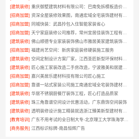
[建筑装修]
重庆御墅建筑材料有限公司：巴南免拆模板造价预算
[招商加盟]
资深全屋装修效果图，南通宏域全宅装饰建材有限公司
[招商加盟]
同城快装：武昌拎包入住智能家装省心
[招商加盟]
天宁家庭装修公司推荐，常州宜居佳装饰工程有限公司值得信赖
[建筑装修]
佛山顺德专业家装装饰佛山市雅居美家建筑装饰工程有限公司
[招商加盟]
福建尚艺空间：新房家庭装修硬装施工服务
[建筑装修]
空间定制设计方案厂家，江西圣匠新型环保材料有限公司，个性化全屋整装
[建筑装修]
匠心施工家装改造二手房改造，宁波雅美和居建材科技有限公司
[招商加盟]
嘉兴美居乐建材科技有限公司匠心施工
[招商加盟]
靠谱一站式家装公司施工南通宏域全宅装饰建材有限公司
[建筑装修]
华居不锈钢厨餐厅装饰工程，匠心打造品质家
[建筑装修]
珠三角靠谱空间设计优惠活动，广东鼎饰空间装饰
[建筑装修]
透明装修设计施工精装就选浙江臻美新型建材有限公司
[教育培训]
广东不用考试的全日制大专-北京理工大学珠海学院继教院
[商务服务]
江西标识标牌-南昌恒辉广告