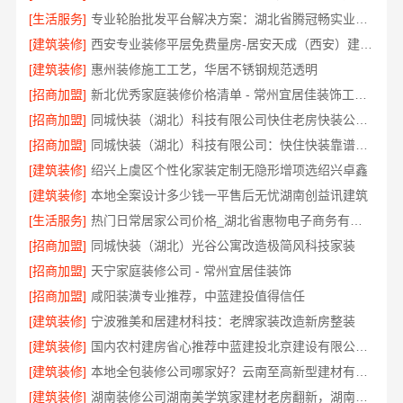
[生活服务]
专业轮胎批发平台解决方案：湖北省腾冠畅实业贸易有限公司
[建筑装修]
西安专业装修平层免费量房-居安天成（西安）建筑工程有限责任公司
[建筑装修]
惠州装修施工工艺，华居不锈钢规范透明
[招商加盟]
新北优秀家庭装修价格清单 - 常州宜居佳装饰工程有限公司
[招商加盟]
同城快装（湖北）科技有限公司快住老房快装公司工期保障省心
[招商加盟]
同城快装（湖北）科技有限公司：快住快装靠谱吗省心
[建筑装修]
绍兴上虞区个性化家装定制无隐形增项选绍兴卓鑫
[建筑装修]
本地全案设计多少钱一平售后无忧湖南创益讯建筑
[生活服务]
热门日常居家公司价格_湖北省惠物电子商务有限公司
[招商加盟]
同城快装（湖北）光谷公寓改造极简风科技家装
[招商加盟]
天宁家庭装修公司 - 常州宜居佳装饰
[招商加盟]
咸阳装潢专业推荐，中蓝建投值得信任
[建筑装修]
宁波雅美和居建材科技：老牌家装改造新房整装
[建筑装修]
国内农村建房省心推荐中蓝建投北京建设有限公司四川
[建筑装修]
本地全包装修公司哪家好？云南至高新型建材有限公司
[建筑装修]
湖南装修公司湖南美学筑家建材老房翻新，湖南美学筑家建材有限公司焕新你的生活