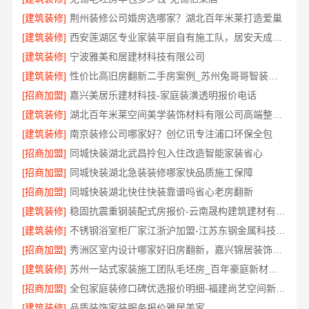
[建筑装修]
荆州装修公司婚房选哪家？湖北百年米莱打造爱巢
[建筑装修]
西安莲湖区专业家装平层自有施工队，居安天成精工细作
[建筑装修]
宁波雅美和居建材科技有限公司
[建筑装修]
性价比高旧房翻新二手房案例_苏州兔哥哥智装新材料有限公司
[招商加盟]
嘉兴美居乐建材科技-家庭装潢透明报价电话
[建筑装修]
湖北百年米莱空间美学装饰材料有限公司高端整家装修老房
[建筑装修]
南京装修公司哪家好？创亿讯专注浦口环保全包
[招商加盟]
同城快装湖北武昌拎包入住改造智能家装省心
[招商加盟]
同城快装湖北急装装修哪家快品质施工保障
[招商加盟]
同城快装湖北快住快装靠谱吗省心老房翻新
[建筑装修]
稳固抗震重钢装配式房报价-云南晟构建筑建材有限公司
[建筑装修]
不锈钢浴室柜厂家江浙沪加盟-江苏东钢金属科技有限公司
[招商加盟]
秀洲区室内设计哪家好旧房翻新，嘉兴锦居装饰材料有限公司
[建筑装修]
苏州一站式家装施工团队毛坯房_百年豪庭新材料全案
[招商加盟]
全包家庭装修口碑优选报价明细-福建尚艺空间新材料科技有限公司
[建筑装修]
品质装饰家装服务报价雅居美家