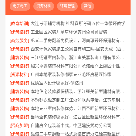
电子电工
资源材料
环境管理
其他
[教育培训]
大连考研辅导机构 社科赛斯考研五位一体循环教学
[建筑装修]
工业园区家装儿童房环保苏州兔哥哥智装
[商务服务]
巩义二手房翻新免费设计，河南璟臻环保建材有限公司专业规划
[建筑装修]
西安环保家装施工公寓自有施工队-居安天成（西安）建筑工程有限责任公司
[建筑装修]
三江畅销室内装修，浙江宜美嘉装饰工程有限公司绍兴南部本地伙伴
[建筑装修]
绍兴卓鑫装饰材料有限公司承诺绍兴上虞区个性化家装定制无隐形增项
[资源材料]
广州本地家装装修哪家专业毛坯房精匠饰家
[建筑装修]
优质室内设计哪家好-创亿讯
[建筑装修]
本地住宅装修质保精装，浙江臻美新型建材有限公司放心入住
[建筑装修]
不锈钢衣柜定制工厂江浙沪联系电话，江苏东钢金属科技有限公司为您服务
[建筑装修]
本地专业室内装修优势，江西圣匠新型环保材料有限公司
[建筑装修]
当地全包装修哪家好，江西圣匠新型环保材料有限公司
[招商加盟]
自建房全包装新中式，中蓝建投武功分公司
[建筑装修]
靠谱二手房翻新一站式急装首选浙江臻美新型建材有限公司