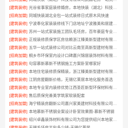
[建筑装修]
光谷省事家庭装修婚房，本地快装（湖北）科技环保整装
[招商加盟]
同城快装湖北全包一站式装修日式原木风快速
[建筑装修]
宁波奉化家装装修线下门店地址宁波雅美和居建材科技有限公司
[建筑装修]
苏州一站式家装施工团队毛坯房，百年豪庭专业交付
[建筑装修]
正规装修质保学区房信赖浙江臻美新型建材有限公司
[建筑装修]
五华一站式装修公司对比云南至高新型建材有限公司
[招商加盟]
桐乡市环保室内设计口碑嘉兴锦居装饰材料有限公司
[建筑装修]
句容慕新慕新不锈钢施工方案卧室哪家好
[建筑装修]
本地住宅装修质保精装，浙江臻美新型建材有限公司放心选
[建筑装修]
江阴房屋翻新价格，无锡亿莱居本地化服务首选
[建筑装修]
本地专业室内装修优势江西圣匠新型环保材料有限公司
[建筑装修]
售后质保完善美学筑家软装配套
[招商加盟]
海宁精装房翻新公司嘉兴家美建材科技有限公司品质保障
[建筑装修]
本地慕新不锈钢全案设计卧室效果图-慕新不锈钢
[建筑装修]
绍兴卓鑫装饰材料有限公司为您提供绍兴本地家装别墅服务
[建筑装修]
无锡毛坯房半包多少钱-无锡亿莱居