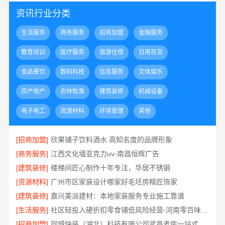
资讯行业分类
生活服务
商务服务
招商加盟
金融服务
教育培训
医疗服务
旅游住宿
日用百货
食品餐饮
数码科技
信息服务
文体娱乐
房产地产
农林牧渔
建筑装修
机械设备
电子电工
资源材料
环境管理
其他
[招商加盟]
欣果铺子饮料酒水 高知名度的品牌形象
[商务服务]
江西文化墙亚克力uv-南昌恒辉广告
[建筑装修]
楼梯间匠心制作十年专注，华居不锈钢
[资源材料]
广州市区家装设计哪家好毛坯房精匠饰家
[建筑装修]
嘉兴美派建材：本地家装服务专业施工靠谱
[生活服务]
社区轻投入硬折扣零食铺低风险经营-河南零百味供应链有限公司
[招商加盟]
同城快装（湖北）科技有限公司武昌老房一站式装修北欧风靠谱