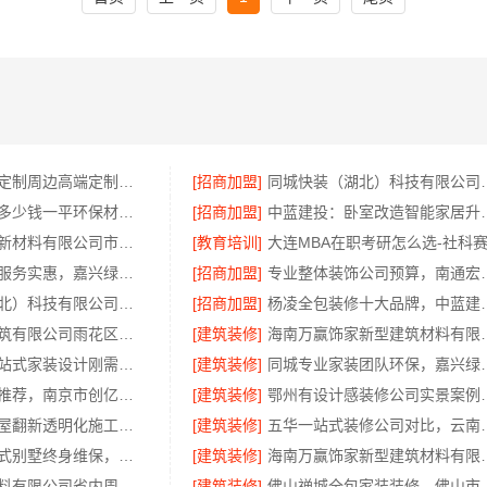
顶派全铝高端定制周边高端定制装修报价明细
[招商加盟]
同城快装（湖北）科
本地免拆模板多少钱一平环保材料，重庆御墅建筑材料有限公司
[招商加盟]
中蓝建投：卧
苏州百年豪庭新材料有限公司市区专业家装装修多少钱
[教育培训]
大连MBA在职考研怎么选-社科
本市口碑装修服务实惠，嘉兴绿色之家建材科技有限公司为您打造环保家园
[招商加盟]
专业整体装饰公司预算
同城快装（湖北）科技有限公司武昌老房北欧风装修
[招商加盟]
杨凌全包装修十大品牌，中蓝
湖南创益讯建筑有限公司雨花区装饰零增项承诺
[建筑装修]
海南万赢饰家新型建筑
西安未央区一站式家装设计刚需房售后完善-居安天成建筑工程有限责任公司
[建筑装修]
同城专业家装团队环保
高端装修公司推荐，南京市创亿讯环保家装口碑佳
[建筑装修]
鄂州有设计感装修公司实景案
雨花区专业房屋翻新透明化施工，湖南创益讯建筑有限公司
[建筑装修]
五华一站式装修公司
昆明重钢装配式别墅终身维保，云南晟构承诺
[建筑装修]
海南万赢饰家新型建筑
浙江乐享新材料有限公司省内周边家装定制设计大概报价
[建筑装修]
佛山禅城全包家装装修，