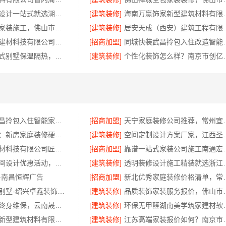
黄石专业空间设计一站式就选湖北百年米莱空间美学装饰材料有限公司
[建筑装修]
海南万赢饰家新型建筑材料
佛山市区靠谱家装施工，佛山市雅居美家
[建筑装修]
居安天成（西安）建筑工程有
宁波雅美和居建材科技有限公司，匠心施工家装对接渠道
[招商加盟]
同城快装武昌拎
盘龙重钢装配式别墅保温隔热，云南晟构建筑建材有限公司专业施工
[建筑装修]
个性化装饰怎么样？
同城快装：武昌拎包入住智能家装省心
[招商加盟]
天宁家庭装修公司推荐，
福建尚艺空间：新房家庭装修硬装施工服务
[建筑装修]
空间定制设计方案厂家，江西
嘉兴美居乐建材科技有限公司匠心施工
[招商加盟]
靠谱一站式家装公司施
珠三角靠谱空间设计优惠活动，广东鼎饰空间装饰
[建筑装修]
透明装修设计施工精
-南昌恒辉广告
[招商加盟]
新北优秀家庭装修价格
绍兴本地家装别墅-绍兴卓鑫装饰材料有限公司专注别墅家装
[建筑装修]
品质装饰家装服务报价，佛山
安宁重钢建房终身维保，云南晟构建筑建材有限公司守护您的家
[建筑装修]
环保无甲醛湖南美
海南万赢饰家新型建筑材料有限公司，局部改造居室报价明细
[建筑装修]
江苏高端家装报价