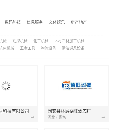
司匠心施工
靠谱一站式家装公司施工南通宏域全宅装饰建材有限公司
，匠心打造品质家
数码科技
信息服务
文体娱乐
房产地产
珠三角靠谱空间设计优惠活动，广东鼎饰空间装饰
机械
勘探机械
化工机械
木材石材加工机械
机床机械
五金工具
物流设备
清洁通风设备
材科技有限公司
固安县林城德旺滤芯厂
河北 / 廊坊