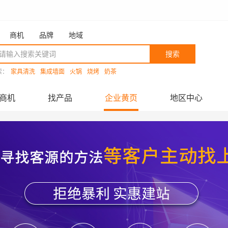
商机
品牌
地域
搜索
索：
家具清洗
集成墙面
火锅
烧烤
奶茶
商机
找产品
企业黄页
地区中心