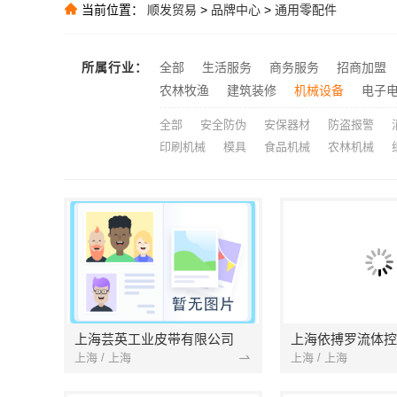
推荐
当前位置：
顺发贸易
>
品牌中心
>
通用零配件
大连MBA在职
推荐
推荐
所属行业：
全部
生活服务
商务服务
招商加盟
推荐
农林牧渔
建筑装修
机械设备
电子
全部
安全防伪
安保器材
防盗报警
印刷机械
模具
食品机械
农林机械
上海芸英工业皮带有限公司
上海 / 上海
上海 / 上海