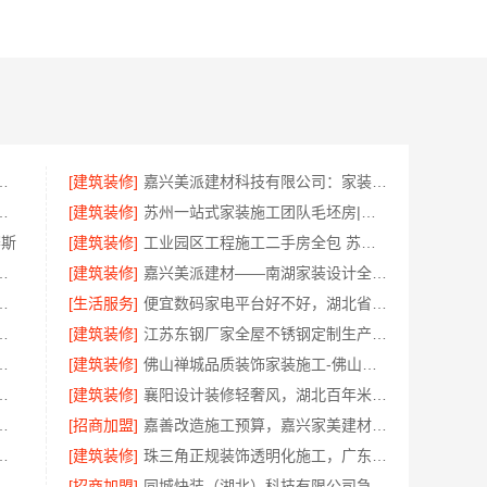
技有限公司精装房翻新设计零增项
[建筑装修]
嘉兴美派建材科技有限公司：家装装修环保材料靠谱商家
室改造智能家居升级无忧
[建筑装修]
苏州一站式家装施工团队毛坯房|苏州百年豪庭新材料有限公司
赛斯
[建筑装修]
工业园区工程施工二手房全包 苏州兔哥哥智装新材料
，南通宏域全宅装饰建材精确报价
[建筑装修]
嘉兴美派建材——南湖家装设计全包环保材料推荐
建投（北京）建设有限公司武功分公司口碑之选
[生活服务]
便宜数码家电平台好不好，湖北省惠物电子商务有限公司评测
材料有限公司乡村自建房门窗焕新改造
[建筑装修]
江苏东钢厂家全屋不锈钢定制生产基地兴化江苏东钢金属科技有限公司
，嘉兴绿色之家建材科技有限公司
[建筑装修]
佛山禅城品质装饰家装施工-佛山市雅居美家建筑装饰工程有限公司
例，湖北百年米莱空间美学装饰材料有限公司
[建筑装修]
襄阳设计装修轻奢风，湖北百年米莱空间美学装饰材料有限公司打造理想居所
对比，云南至高新型建材有限公司
[招商加盟]
嘉善改造施工预算，嘉兴家美建材科技有限公司透明报价
材料有限公司 | 旧房焕新吊顶造型
[建筑装修]
珠三角正规装饰透明化施工，广东鼎饰空间装饰工程有限公司
佛山市雅居美家建筑装饰工程有限公司
[招商加盟]
同城快装（湖北）科技有限公司急装装修哪家快品质施工