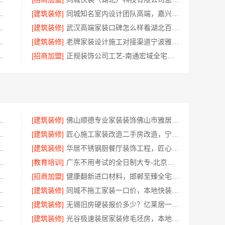
有限公司，海南同城家装免费勘测享服务
[建筑装修]
同城知名室内设计团队高端，嘉兴绿色之家建材科技有限公司定制美学
限责任公司|西安环保家装公寓自有施工队
[建筑装修]
武汉高端家装口碑怎么样看湖北百年米莱空间美学装饰材料有限公司
包入住改造智能家装省心
[建筑装修]
老牌家装设计施工对接渠道宁波雅美和居一站式
南京市创亿讯为您打造环保家装
[招商加盟]
正规装饰公司工艺-南通宏域全宅装饰建材有限公司
常州宜居佳装饰工程有限公司值得信赖
[建筑装修]
佛山顺德专业家装装饰佛山市雅居美家建筑装饰工程有限公司
圣匠新型环保材料有限公司，个性化全屋整装
[建筑装修]
匠心施工家装改造二手房改造，宁波雅美和居建材科技有限公司
工南通宏域全宅装饰建材有限公司
[建筑装修]
华居不锈钢厨餐厅装饰工程，匠心打造品质家
装就选浙江臻美新型建材有限公司
[教育培训]
广东不用考试的全日制大专-北京理工大学珠海学院继教院
清单，常州宜居佳装饰工程有限公司
[招商加盟]
健康翻新进口材料，邯郸至臻全宅新材料有限公司臻选全球优质原料
市雅居美家建筑装饰工程有限公司透明实惠
[建筑装修]
同城不拖工家装一口价，本地快装（湖北）科技有限公司全程托管
学筑家建材软装配套一站式
[建筑装修]
无锡旧房硬装报价多少？亿莱居一站式全包服务
如何？南京市创亿讯透明实惠
[建筑装修]
光谷极速装居家装修毛坯房，本地快装（湖北）科技有限公司装配化施工