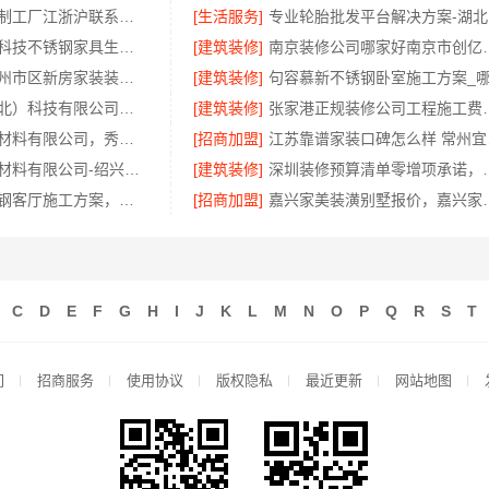
不锈钢衣柜定制工厂江浙沪联系电话——江苏东钢金属科技有限公司
[生活服务]
江苏东钢金属科技不锈钢家具生产基地好不好
[建筑装修]
南京装修公司哪
精匠饰家：广州市区新房家装装修报价参考
[建筑装修]
同城快装（湖北）科技有限公司：光谷公寓极简风科技家装
[建筑装修]
张家港正规装修公司工程施
嘉兴锦居装饰材料有限公司，秀洲区旧房翻新设计师口碑
[招商加盟]
江苏
绍兴卓鑫装饰材料有限公司-绍兴本地家装别墅一站式全包服务
[建筑装修]
深圳装修预算清单零增项承
本地慕新不锈钢客厅施工方案，流程透明公开
[招商加盟]
嘉兴家美装潢别墅报价
C
D
E
F
G
H
I
J
K
L
M
N
O
P
Q
R
S
T
们
招商服务
使用协议
版权隐私
最近更新
网站地图