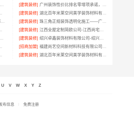
专业轮胎批发平台解决方案-湖北省腾冠畅
[建筑装修]
广州装饰性价比排名零增项承诺，广东鼎饰空间装饰工程有限公司
家好南京市创亿讯环保家装
[建筑装修]
湖北百年米莱空间美学装饰材料有限公司宜昌口碑
句容慕新不锈钢卧室施工方案_哪家好评测
[建筑装修]
珠三角正规装饰透明化施工——广东鼎饰空间装饰工程有限公司
工费用_苏州兔哥哥智装新材料有限公司
[建筑装修]
江西全屋定制简欧公司-江西尚宅尚品新型环保材料有限公司
靠谱家装口碑怎么样 常州宜居佳装饰为您解答
[建筑装修]
绍兴卓鑫装饰材料有限公司-绍兴越城区高性价比家装环保材料
诺，广东鼎饰空间装饰工程有限公司靠谱
[招商加盟]
福建尚艺空间新材料科技有限公司全包家庭装修口碑优选报价明细
，嘉兴家美建材科技有限公司定制方案
[建筑装修]
湖北百年米莱空间美学装饰材料有限公司荆州婚房装修
U
V
W
X
Y
Z
发布信息
免费注册