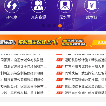
专业整体装饰公司预算，南通宏域全宅装饰建材精确报价
推荐
嘉兴美派建材——南湖家装设计全包环保材料推荐
推荐
定制周边高端定制装修报价明细
同城快装：武昌拎包入住智
推荐
同城快装（湖北）科技有限公司精装房翻新设计零增项
推荐
嘉兴美派建材科技有限公司：家装装修环保材料靠谱商家
推荐
本地免拆模板多少钱一平环保材料，重庆御墅建筑材料有限公司
福建尚艺空间：新房家庭装
推荐
室改造智能家居升级无忧
推荐
苏州一站式家装施工团队毛坯房|苏州百年豪庭新材料有限公司
推荐