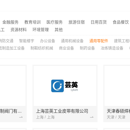
苏州百年豪庭新材料有限公司市区专业家装装修多少钱
嘉兴美居乐建材科技有限公
推荐
考研怎么选-社科赛斯
推荐
工业园区工程施工二手房全包 苏州兔哥哥智装新材料
华居不锈钢厨餐厅装饰工程
推荐
金融服务
教育培训
医疗服务
旅游住宿
日用百货
食品餐饮
本市口碑装修服务实惠，嘉兴绿色之家建材科技有限公司为您打造环保家园
推荐
电工
资源材料
环境管理
其他
消防交通
智能楼宇
办公设备
通用机械设备
通用零配件
建筑工程
纸制造加工设备
制鞋纺织机械
商业设备
制药设备
冶炼铸造设备
上海依搏罗流体控制阀门有限公司
上海芸英工业皮带有限公司
天津春硕焊
上海 / 上海
天津 / 天津