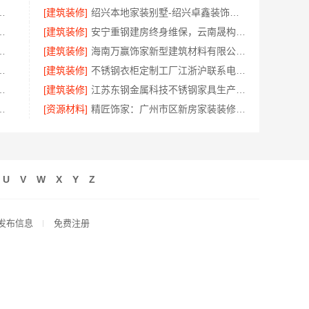
臻全宅新材料有限公司臻选全球优质原料
[建筑装修]
绍兴本地家装别墅-绍兴卓鑫装饰材料有限公司专注别墅家装
本地快装（湖北）科技有限公司全程托管
[建筑装修]
安宁重钢建房终身维保，云南晟构建筑建材有限公司守护您的家
多少？亿莱居一站式全包服务
[建筑装修]
海南万赢饰家新型建筑材料有限公司，局部改造居室报价明细
本地快装（湖北）科技有限公司装配化施工
[建筑装修]
不锈钢衣柜定制工厂江浙沪联系电话——江苏东钢金属科技有限公司
项承诺，广东鼎饰空间装饰工程有限公司
[建筑装修]
江苏东钢金属科技不锈钢家具生产基地好不好
美学装饰材料有限公司宜昌口碑
[资源材料]
精匠饰家：广州市区新房家装装修报价参考
U
V
W
X
Y
Z
发布信息
免费注册