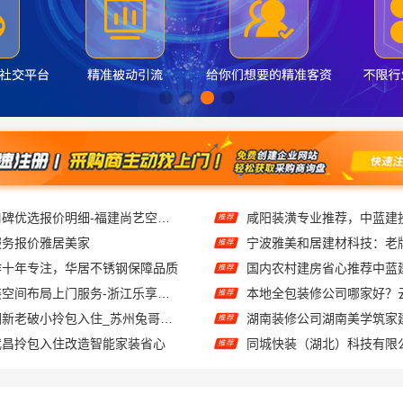
全包家庭装修口碑优选报价明细-福建尚艺空间新材料科技有限公司
咸阳装潢专业推荐，中蓝建
推荐
服务报价雅居美家
宁波雅美和居建材科技：老
推荐
作十年专注，华居不锈钢保障品质
推荐
性价比房子整装空间布局上门服务-浙江乐享新材料有限公司
推荐
工业园区旧房翻新老破小拎包入住_苏州兔哥哥智装新材料有限公司全包服务
推荐
武昌拎包入住改造智能家装省心
推荐
急装装修哪家快品质施工保障
推荐
快住快装靠谱吗省心老房翻新
推荐
稳固抗震重钢装配式房报价-云南晟构建筑建材有限公司
推荐