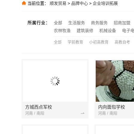
当前位置：
顺发贸易
>
品牌中心
>
企业培训拓展
推荐
推荐
所属行业：
全部
生活服务
商务服务
招商加盟
推荐
农林牧渔
建筑装修
机械设备
电子
全部
学前教育
小初高教育
高教自考
方城西点军校
内向面包学校
河南 / 南阳
河南 / 南阳