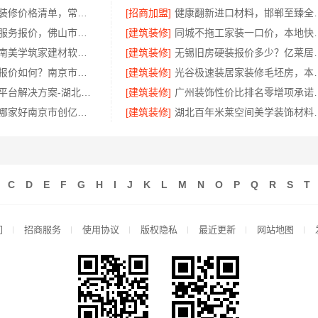
新北优秀家庭装修价格清单，常州宜居佳装饰工程有限公司
[招商加盟]
健康翻新进口材料，邯郸至
品质装饰家装服务报价，佛山市雅居美家建筑装饰工程有限公司透明实惠
[建筑装修]
同城不拖工家装一口价，
环保无甲醛湖南美学筑家建材软装配套一站式
[建筑装修]
无锡旧房硬装报价
江苏高端家装报价如何？南京市创亿讯透明实惠
[建筑装修]
光谷极速装居家装修毛坯房，
专业轮胎批发平台解决方案-湖北省腾冠畅
[建筑装修]
广州装饰性价比排名零增
南京装修公司哪家好南京市创亿讯环保家装
[建筑装修]
湖北百年米莱空间
C
D
E
F
G
H
I
J
K
L
M
N
O
P
Q
R
S
T
们
招商服务
使用协议
版权隐私
最近更新
网站地图