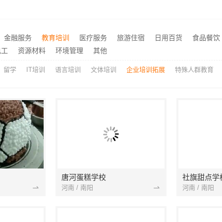
不锈钢浴室柜厂家江浙沪加盟-江苏东钢金属科技有限公司
推荐
秀洲区室内设计哪家好旧房翻新，嘉兴锦居装饰材料有限公司
同城快装（湖北）光谷公寓
推荐
金融服务
教育培训
医疗服务
旅游住宿
日用百货
食品餐饮
苏州一站式家装施工团队毛坯房_百年豪庭新材料全案
天宁家庭装修公司 - 常州宜
推荐
电工
资源材料
环境管理
其他
留学
IT培训
语言培训
文体培训
企业培训拓展
特殊人群教育
唐河蛋糕学校
社旗甜点学
河南 / 南阳
河南 / 南阳