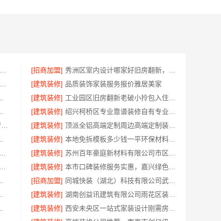
锈钢浴室柜厂家江浙沪加盟-江苏东钢金属科技有限公司
[招商加盟]
秀洲区室内设计哪家好旧房翻新，嘉兴锦居装饰材料有限公司
包家庭装修口碑优选报价明细-福建尚艺空间新材料科技有限公司
[建筑装修]
品质装饰家装服务报价雅居美家
局上门服务-浙江乐享新材料有限公司
[建筑装修]
工业园区旧房翻新老破小拎包入住_苏州兔哥哥智装新材料有限公司全包服务
技：急装装修哪家快品质施工放心
[建筑装修]
绍兴柯桥区专业靠谱装修自有专业施工队选绍兴卓鑫装饰材料有限公司
装饰毛坯房零增项费用_兔哥哥智装预算透明
[建筑装修]
顶派全铝高端定制周边高端定制装修报价明细
公司：家装装修环保材料靠谱商家
[建筑装修]
本地免拆模板多少钱一平环保材料，重庆御墅建筑材料有限公司
站式家装施工团队毛坯房|苏州百年豪庭新材料有限公司
[建筑装修]
苏州百年豪庭新材料有限公司市区专业家装装修多少钱
园区工程施工二手房全包 苏州兔哥哥智装新材料
[建筑装修]
本市口碑装修服务实惠，嘉兴绿色之家建材科技有限公司为您打造环保家园
南湖家装设计全包环保材料推荐
[招商加盟]
同城快装（湖北）科技有限公司武昌老房北欧风装修
好，湖北省惠物电子商务有限公司评测
[建筑装修]
湖南创益讯建筑有限公司雨花区装饰零增项承诺
制生产基地兴化江苏东钢金属科技有限公司
[建筑装修]
西安未央区一站式家装设计刚需房售后完善-居安天成建筑工程有限责任公司