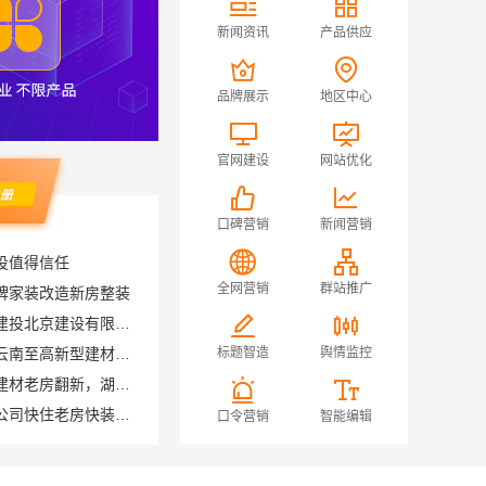
新闻资讯
产品供应
品牌展示
地区中心
官网建设
网站优化
口碑营销
新闻营销
投值得信任
牌家装改造新房整装
全网营销
群站推广
国内农村建房省心推荐中蓝建投北京建设有限公司四川
本地全包装修公司哪家好？云南至高新型建材有限公司
标题智造
舆情监控
湖南装修公司湖南美学筑家建材老房翻新，湖南美学筑家建材有限公司焕新你的生活
同城快装（湖北）科技有限公司快住老房快装公司工期保障省心
口令营销
智能编辑
同城快装（湖北）科技有限公司：快住快装靠谱吗省心
绍兴上虞区个性化家装定制无隐形增项选绍兴卓鑫
本地全案设计多少钱一平售后无忧湖南创益讯建筑