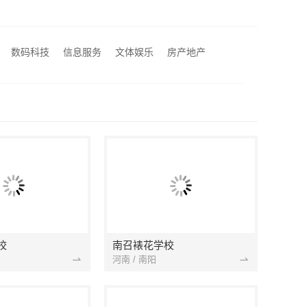
热门日常居家公司价格_湖北省惠物电子商务有限公司
改造极简风科技家装
数码科技
信息服务
文体娱乐
房产地产
居佳装饰
校
南召裱花学校
河南 / 南阳