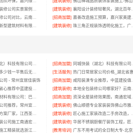
同城专业家装团队环保，嘉兴绿色之家建材科技有限公司
[建筑装修]
佛
鄂州有设计感装修公司实景案例，湖北百年米莱空间美学装饰材料有限公司
[建筑装修]
襄阳设计装修轻奢风，湖北百
五华一站式装修公司对比，云南至高新型建材有限公司
[招商加盟]
嘉善改造施工预算，嘉
海南万赢饰家新型建筑材料有限公司 | 旧房焕新吊顶造型
[建筑装修]
珠三角正规装饰透明化
同城快装（湖北）科技有限公司快住老房快装公司工期保障省心
[招商加盟]
同城快装（湖北）科
本地全案设计多少钱一平售后无忧湖南创益讯建筑
[生活服务]
司 - 常州宜居佳装饰
[招商加盟]
咸阳装潢专业
国内农村建房省心推荐中蓝建投北京建设有限公司四川
[建筑装修]
本地全包装修公司哪
重庆御墅建筑材料有限公司：巴南免拆模板造价预算
[招商加盟]
资深全屋装修效果图
天宁家庭装修公司推荐，常州宜居佳装饰工程有限公司值得信赖
[建筑装修]
佛山顺德专业家装装饰
空间定制设计方案厂家，江西圣匠新型环保材料有限公司，个性化全屋整装
[建筑装修]
匠心施工家装改造二手房
靠谱一站式家装公司施工南通宏域全宅装饰建材有限公司
[建筑装修]
华居不锈钢厨餐厅
透明装修设计施工精装就选浙江臻美新型建材有限公司
[教育培训]
广