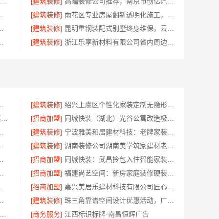
山禅城品质装饰家装施工-佛山市雅居美家建筑装饰工程有限公司
[建筑装修]
高端装修公司推荐，南京市创亿讯环保家装口碑佳
年米莱空间美学装饰材料有限公司打造理想居所
[建筑装修]
雨花区专业房屋翻新透明化施工，湖南创益讯建筑有限公司
兴家美建材科技有限公司透明报价
[建筑装修]
昆明重钢装配式别墅终身维保，云南晟构承诺
施工，广东鼎饰空间装饰工程有限公司
[建筑装修]
浙江乐享新材料有限公司省内周边家装定制设计大概报价
技有限公司：快住快装靠谱吗省心
[建筑装修]
绍兴上虞区个性化家装定制无隐形增项选绍兴卓鑫
热门日常居家公司价格_湖北省惠物电子商务有限公司
[招商加盟]
同城快装（湖北）光谷公寓改造极简风科技家装
推荐，中蓝建投值得信任
[建筑装修]
宁波雅美和居建材科技：老牌家装改造新房整装
家好？云南至高新型建材有限公司
[建筑装修]
湖南装修公司湖南美学筑家建材老房翻新，湖南美学筑家建材有限公司焕新你的生活
，南通宏域全宅装饰建材有限公司
[招商加盟]
同城快装：武昌拎包入住智能家装省心
佛山市雅居美家建筑装饰工程有限公司
[招商加盟]
福建尚艺空间：新房家庭装修硬装施工服务
改造，宁波雅美和居建材科技有限公司
[招商加盟]
嘉兴美居乐建材科技有限公司匠心施工
装饰工程，匠心打造品质家
[建筑装修]
珠三角靠谱空间设计优惠活动，广东鼎饰空间装饰
东不用考试的全日制大专-北京理工大学珠海学院继教院
[商务服务]
江西标识标牌-南昌恒辉广告