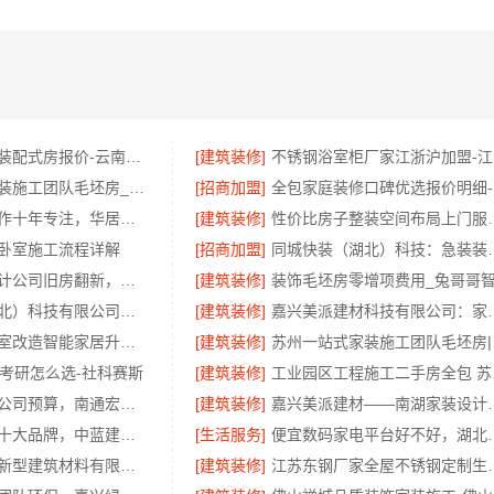
稳固抗震重钢装配式房报价-云南晟构建筑建材有限公司
[建筑装修]
不
苏州一站式家装施工团队毛坯房_百年豪庭新材料全案
[招商加盟]
全
楼梯间匠心制作十年专注，华居不锈钢保障品质
[建筑装修]
性价比房子整装空间布
卧室施工流程详解
[招商加盟]
同城快装（湖北）科
桐乡市室内设计公司旧房翻新，嘉兴锦居装饰材料有限公司经验丰富
[建筑装修]
同城快装（湖北）科技有限公司精装房翻新设计零增项
[建筑装修]
嘉兴美派建材科技有限
中蓝建投：卧室改造智能家居升级无忧
[建筑装修]
苏州一
职考研怎么选-社科赛斯
[建筑装修]
工业
专业整体装饰公司预算，南通宏域全宅装饰建材精确报价
[建筑装修]
嘉兴美派建材——
杨凌全包装修十大品牌，中蓝建投（北京）建设有限公司武功分公司口碑之选
[生活服务]
便宜数码家电平台好不
海南万赢饰家新型建筑材料有限公司乡村自建房门窗焕新改造
[建筑装修]
江苏东钢厂家全屋不锈钢定