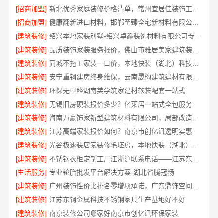
[招商加盟]
新北优秀家庭装修价格清单，常州宜居佳装饰工程有限公司
[招商加盟]
健康翻新进口材料，邯郸至臻全宅新材料有限公司臻选全球优质原料
[建筑装修]
绍兴本地家装别墅-绍兴卓鑫装饰材料有限公司专注别墅家装
[建筑装修]
品质装饰家装服务报价，佛山市雅居美家建筑装饰工程有限公司透明实惠
[建筑装修]
同城不拖工家装一口价，本地快装（湖北）科技有限公司全程托管
[建筑装修]
安宁重钢建房终身维保，云南晟构建筑建材有限公司守护您的家
[建筑装修]
环保无甲醛湖南美学筑家建材软装配套一站式
[建筑装修]
无锡旧房硬装报价多少？亿莱居一站式全包服务
[建筑装修]
海南万赢饰家新型建筑材料有限公司，局部改造居室报价明细
[建筑装修]
江苏高端家装报价如何？南京市创亿讯透明实惠
[建筑装修]
光谷极速装居家装修毛坯房，本地快装（湖北）科技有限公司装配化施工
[建筑装修]
不锈钢衣柜定制工厂江浙沪联系电话——江苏东钢金属科技有限公司
[生活服务]
专业轮胎批发平台解决方案-湖北省腾冠畅
[建筑装修]
广州装饰性价比排名零增项承诺，广东鼎饰空间装饰工程有限公司
[建筑装修]
江苏东钢金属科技不锈钢家具生产基地好不好
[建筑装修]
南京装修公司哪家好南京市创亿讯环保家装