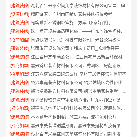
[建筑装修]
湖北百年米莱空间美学装饰材料有限公司宜昌口碑
[资源材料]
精匠饰家：广州市区新房家装装修报价参考
[建筑装修]
句容慕新不锈钢卧室施工方案_哪家好评测
[建筑装修]
珠三角正规装饰透明化施工——广东鼎饰空间装饰工程有限公司
[招商加盟]
同城快装（湖北）科技有限公司：光谷公寓极简风科技家装
[建筑装修]
张家港正规装修公司工程施工费用_苏州兔哥哥智装新材料有限公司
[建筑装修]
江西全屋定制简欧公司-江西尚宅尚品新型环保材料有限公司
[招商加盟]
嘉兴锦居装饰材料有限公司，秀洲区旧房翻新设计师口碑
[招商加盟]
江苏靠谱家装口碑怎么样 常州宜居佳装饰为您解答
[建筑装修]
绍兴卓鑫装饰材料有限公司-绍兴越城区高性价比家装环保材料
[建筑装修]
绍兴卓鑫装饰材料有限公司-绍兴本地家装别墅一站式全包服务
[建筑装修]
深圳装修预算清单零增项承诺，广东鼎饰空间装饰工程有限公司靠谱
[招商加盟]
福建尚艺空间新材料科技有限公司全包家庭装修口碑优选报价明细
[建筑装修]
本地慕新不锈钢客厅施工方案，流程透明公开
[招商加盟]
嘉兴家美装潢别墅报价，嘉兴家美建材科技有限公司定制方案
[建筑装修]
湖北百年米莱空间美学装饰材料有限公司荆州婚房装修