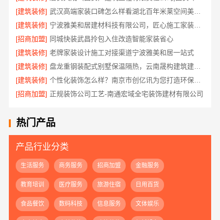
[建筑装修]
武汉高端家装口碑怎么样看湖北百年米莱空间美学装饰材料有限公司
[建筑装修]
宁波雅美和居建材科技有限公司，匠心施工家装对接渠道
[招商加盟]
同城快装武昌拎包入住改造智能家装省心
[建筑装修]
老牌家装设计施工对接渠道宁波雅美和居一站式
[建筑装修]
盘龙重钢装配式别墅保温隔热，云南晟构建筑建材有限公司专业施工
[建筑装修]
个性化装饰怎么样？南京市创亿讯为您打造环保家装
[招商加盟]
正规装饰公司工艺-南通宏域全宅装饰建材有限公司
热门产品
产品行业分类
生活服务
商务服务
招商加盟
金融服务
教育培训
医疗服务
旅游住宿
日用百货
食品餐饮
数码科技
信息服务
文体娱乐