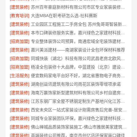
[建筑装修]
苏州百年豪庭新材料有限公司市区专业家装装修多少钱
[教育培训]
大连MBA在职考研怎么选-社科赛斯
[建筑装修]
工业园区工程施工二手房全包 苏州兔哥哥智装新材料
[建筑装修]
本市口碑装修服务实惠，嘉兴绿色之家建材科技有限公司为您打造环保家园
[招商加盟]
专业整体装饰公司预算，南通宏域全宅装饰建材精确报价
[建筑装修]
嘉兴美派建材——南湖家装设计全包环保材料推荐
[招商加盟]
同城快装（湖北）科技有限公司武昌老房北欧风装修
[招商加盟]
杨凌全包装修十大品牌，中蓝建投（北京）建设有限公司武功分公司口碑之选
[生活服务]
便宜数码家电平台好不好，湖北省惠物电子商务有限公司评测
[建筑装修]
湖南创益讯建筑有限公司雨花区装饰零增项承诺
[建筑装修]
海南万赢饰家新型建筑材料有限公司乡村自建房门窗焕新改造
[建筑装修]
江苏东钢厂家全屋不锈钢定制生产基地兴化江苏东钢金属科技有限公司
[建筑装修]
西安未央区一站式家装设计刚需房售后完善-居安天成建筑工程有限责任公司
[建筑装修]
同城专业家装团队环保，嘉兴绿色之家建材科技有限公司
[建筑装修]
佛山禅城品质装饰家装施工-佛山市雅居美家建筑装饰工程有限公司
[建筑装修]
高端装修公司推荐，南京市创亿讯环保家装口碑佳