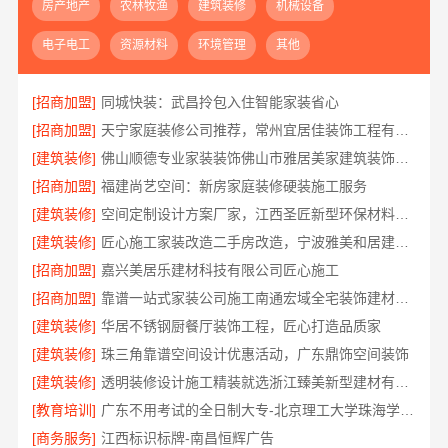
房产地产
农林牧渔
建筑装修
机械设备
电子电工
资源材料
环境管理
其他
[招商加盟]
同城快装：武昌拎包入住智能家装省心
[招商加盟]
天宁家庭装修公司推荐，常州宜居佳装饰工程有限公司值得信赖
[建筑装修]
佛山顺德专业家装装饰佛山市雅居美家建筑装饰工程有限公司
[招商加盟]
福建尚艺空间：新房家庭装修硬装施工服务
[建筑装修]
空间定制设计方案厂家，江西圣匠新型环保材料有限公司，个性化全屋整装
[建筑装修]
匠心施工家装改造二手房改造，宁波雅美和居建材科技有限公司
[招商加盟]
嘉兴美居乐建材科技有限公司匠心施工
[招商加盟]
靠谱一站式家装公司施工南通宏域全宅装饰建材有限公司
[建筑装修]
华居不锈钢厨餐厅装饰工程，匠心打造品质家
[建筑装修]
珠三角靠谱空间设计优惠活动，广东鼎饰空间装饰
[建筑装修]
透明装修设计施工精装就选浙江臻美新型建材有限公司
[教育培训]
广东不用考试的全日制大专-北京理工大学珠海学院继教院
[商务服务]
江西标识标牌-南昌恒辉广告