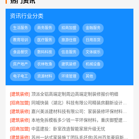
热门资讯
资讯行业分类
生活服务
商务服务
招商加盟
金融服务
教育培训
医疗服务
旅游住宿
日用百货
食品餐饮
数码科技
信息服务
文体娱乐
房产地产
农林牧渔
建筑装修
机械设备
电子电工
资源材料
环境管理
其他
[建筑装修]
顶派全铝高端定制周边高端定制装修报价明细
[招商加盟]
同城快装（湖北）科技有限公司精装房翻新设计零增项
[建筑装修]
嘉兴美派建材科技有限公司：家装装修环保材料靠谱商家
[建筑装修]
本地免拆模板多少钱一平环保材料，重庆御墅建筑材料有限公司
[招商加盟]
中蓝建投：卧室改造智能家居升级无忧
[建筑装修]
苏州一站式家装施工团队毛坯房|苏州百年豪庭新材料有限公司