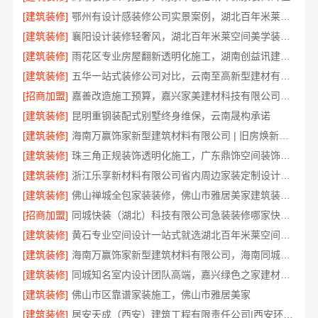
[建筑装修]
鄂州有设计感装修公司实景案例，湖北百年米莱空间美学装饰材料有限公司
[建筑装修]
襄阳设计装修轻奢风，湖北百年米莱空间美学装饰材料有限公司打造理想居所
[建筑装修]
雨花区专业房屋翻新透明化施工，湖南创益讯建筑有限公司
[建筑装修]
五华一站式装修公司对比，云南至高新型建材有限公司
[招商加盟]
嘉善改造施工预算，嘉兴家美建材科技有限公司透明报价
[建筑装修]
昆明重钢装配式别墅终身维保，云南晟构承诺
[建筑装修]
海南万赢饰家新型建筑材料有限公司 | 旧房焕新吊顶造型
[建筑装修]
珠三角正规装饰透明化施工，广东鼎饰空间装饰工程有限公司
[建筑装修]
浙江乐享新材料有限公司省内周边家装定制设计大概报价
[建筑装修]
佛山禅城全包家装装修，佛山市雅居美家建筑装饰工程有限公司
[招商加盟]
同城快装（湖北）科技有限公司急装装修哪家快品质施工
[建筑装修]
黄石专业空间设计一站式就选湖北百年米莱空间美学装饰材料有限公司
[建筑装修]
海南万赢饰家新型建筑材料有限公司，海南同城家装免费勘测享服务
[建筑装修]
同城知名室内设计团队高端，嘉兴绿色之家建材科技有限公司定制美学
[建筑装修]
佛山市区靠谱家装施工，佛山市雅居美家
[建筑装修]
居安天成（西安）建筑工程有限责任公司|西安环保家装公寓自有施工队