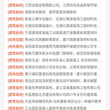
[建筑装修]
江西全屋定制简欧公司，江西尚宅尚品新型环保材料有限公司专业服务
[建筑装修]
湖南本地装修：美学筑家商铺装修
[建筑装修]
新吴公寓半包报价，无锡亿莱居装饰工程材料有限公司
[建筑装修]
无锡旧房硬装报价，无锡亿莱居装饰工程材料有限公司
[建筑装修]
宁波镇海家装施工对接渠道宁波雅美和居建材科技有限公司
[招商加盟]
秀洲区旧房翻新哪家好，嘉兴锦居装饰材料有限公司
[商务服务]
洛阳居室装修推荐河南璟臻环保建材有限公司专业团队
[建筑装修]
海南万赢饰家乡村自建门窗焕新，规范安装更稳固
[建筑装修]
居安天成：西安未央区省心家装施工 毛坯房材料靠谱
[建筑装修]
官渡全包装修公司全包价格，云南至高新型建材有限公司
[招商加盟]
嘉兴城区靠谱旧房改造哪家靠谱｜嘉兴美居乐建材科技有限公司
[建筑装修]
周边区县现浇别墅优惠活动环保材料，重庆御墅
[建筑装修]
新昌优秀居家装修，浙江宜美嘉装饰工程有限公司
[建筑装修]
中蓝建投北京建设有限公司四川专业农村建房婚房布置
[教育培训]
大连考研辅导机构 社科赛斯考研五位一体循环教学
[建筑装修]
工业园区家装儿童房环保苏州兔哥哥智装