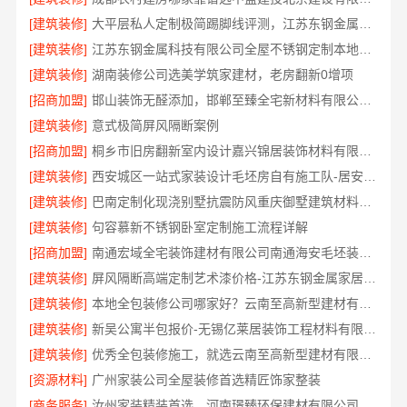
[建筑装修]
大平层私人定制极简踢脚线评测，江苏东钢金属家居有限公司为您详解
[建筑装修]
江苏东钢金属科技有限公司全屋不锈钢定制本地生产商
[建筑装修]
湖南装修公司选美学筑家建材，老房翻新0增项
[招商加盟]
邯山装饰无醛添加，邯郸至臻全宅新材料有限公司保障
[建筑装修]
意式极简屏风隔断案例
[招商加盟]
桐乡市旧房翻新室内设计嘉兴锦居装饰材料有限公司
[建筑装修]
西安城区一站式家装设计毛坯房自有施工队-居安天成建筑工程
[建筑装修]
巴南定制化现浇别墅抗震防风重庆御墅建筑材料有限公司
[建筑装修]
句容慕新不锈钢卧室定制施工流程详解
[招商加盟]
南通宏域全宅装饰建材有限公司南通海安毛坯装饰公司设计
[建筑装修]
屏风隔断高端定制艺术漆价格-江苏东钢金属家居有限公司
[建筑装修]
本地全包装修公司哪家好？云南至高新型建材有限公司
[建筑装修]
新吴公寓半包报价-无锡亿莱居装饰工程材料有限公司
[建筑装修]
优秀全包装修施工，就选云南至高新型建材有限公司
[资源材料]
广州家装公司全屋装修首选精匠饰家整装
[商务服务]
汝州家装精装首选，河南璟臻环保建材有限公司一站式服务