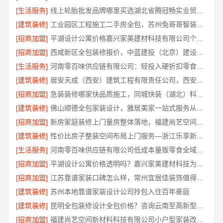
[生活服务]
线上轮胎批发品牌哪里买选湖北省腾冠畅实业贸易有限公司
[建筑装修]
工业园区工程施工二手房全包，苏州兔哥哥智装新材料有限公司一站式服务
[招商加盟]
平湖设计公寓价格嘉兴家美建材科技有限公司个性化全案设计
[招商加盟]
西咸新区全包装修报价，中蓝建投（北京）建设有限公司武功分公司
[生活服务]
河南零百味供应链有限公司：轻投入硬折扣零食铺低风险经营
[建筑装修]
居安天成（西安）建筑工程有限责任公司，西安未央区一站式家装设计刚需房售后完善
[招商加盟]
急装装修哪家快品质施工，同城快装（湖北）科技有限公司省心靠谱
[建筑装修]
佛山顺德全包家装设计，雅居美家一站式服务从设计到落地
[招商加盟]
新房家庭装修上门量房整体落地，福建尚艺空间新材料科技
[建筑装修]
性价比房子整装空间布局上门服务—浙江乐享新材料有限公司
[生活服务]
河南零百味供应链有限公司低成本量贩零食全域盈利
[招商加盟]
平湖设计公寓价格透明吗？嘉兴家美建材科技为您规划
[招商加盟]
江苏靠谱家装口碑怎么样，常州宜居佳装饰值得信赖
[建筑装修]
苏州本地靠谱家装设计公司拎包入住百年豪庭
[建筑装修]
昆明全包装修设计全包价格？咨询云南至高新型建材有限公司
[招商加盟]
福建尚艺空间新材料科技有限公司小户型家装改造口碑优选报价