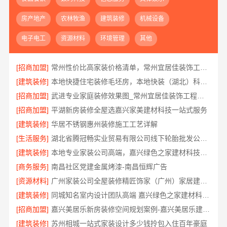
房产地产
农林牧渔
建筑装修
机械设备
电子电工
资源材料
环境管理
其他
[招商加盟]
常州性价比高家装价格清单，常州宜居佳装饰工程有限公司为您详解
[建筑装修]
本地快捷住宅装修毛坯房，本地快装（湖北）科技有限公司省心到家
[招商加盟]
武进专业家庭装修效果图_常州宜居佳装饰工程有限公司
[招商加盟]
平湖新房装修全屋选嘉兴家美建材科技一站式服务
[建筑装修]
华居不锈钢惠州装修施工工艺详解
[生活服务]
湖北省腾冠畅实业贸易有限公司线下轮胎批发公司怎么做
[建筑装修]
本地专业家装公司高端，嘉兴绿色之家建材科技有限公司
[商务服务]
南昌社区党建金属烤漆-南昌恒辉广告
[资源材料]
广州家装公司全屋装修精匠饰家（广州）家居建材有限公司
[建筑装修]
同城知名室内设计团队高端 嘉兴绿色之家建材科技有限公司
[招商加盟]
嘉兴美居乐新房装修空间规划案例-嘉兴美居乐建材科技有限公司
[建筑装修]
苏州相城一站式家装设计多少钱拎包入住百年豪庭