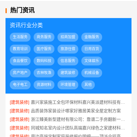
热门资讯
资讯行业分类
生活服务
商务服务
招商加盟
金融服务
教育培训
医疗服务
旅游住宿
日用百货
食品餐饮
数码科技
信息服务
文体娱乐
房产地产
农林牧渔
建筑装修
机械设备
电子电工
资源材料
环境管理
其他
[建筑装修]
嘉兴家装施工全包环保材料嘉兴美派建材科技有限公司
[建筑装修]
品质装饰家装设计哪家好雅居美家全屋定制方案
[建筑装修]
浙江臻美新型建材有限公司：靠谱二手房翻新一站式急装
[建筑装修]
同城知名室内设计团队高端嘉兴绿色之家建材科技有限公司
[建筑装修]
周边高端定制家庭装修报价明细——顶派全铝高端定制