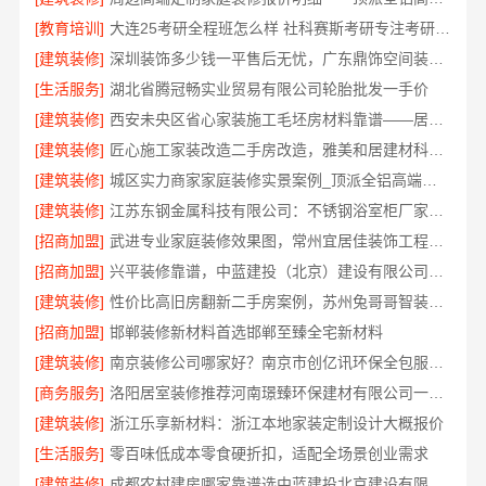
[教育培训]
大连25考研全程班怎么样 社科赛斯考研专注考研教育
[建筑装修]
深圳装饰多少钱一平售后无忧，广东鼎饰空间装饰工程有限公司本地服务
[生活服务]
湖北省腾冠畅实业贸易有限公司轮胎批发一手价
[建筑装修]
西安未央区省心家装施工毛坯房材料靠谱——居安天成
[建筑装修]
匠心施工家装改造二手房改造，雅美和居建材科技焕新您的家
[建筑装修]
城区实力商家家庭装修实景案例_顶派全铝高端定制
[建筑装修]
江苏东钢金属科技有限公司：不锈钢浴室柜厂家江浙沪招商加盟
[招商加盟]
武进专业家庭装修效果图，常州宜居佳装饰工程有限公司匠心呈现
[招商加盟]
兴平装修靠谱，中蓝建投（北京）建设有限公司武功分公司
[建筑装修]
性价比高旧房翻新二手房案例，苏州兔哥哥智装新材料有限公司
[招商加盟]
邯郸装修新材料首选邯郸至臻全宅新材料
[建筑装修]
南京装修公司哪家好？南京市创亿讯环保全包服务推荐
[商务服务]
洛阳居室装修推荐河南璟臻环保建材有限公司一站式服务
[建筑装修]
浙江乐享新材料：浙江本地家装定制设计大概报价
[生活服务]
零百味低成本零食硬折扣，适配全场景创业需求
[建筑装修]
成都农村建房哪家靠谱选中蓝建投北京建设有限公司四川