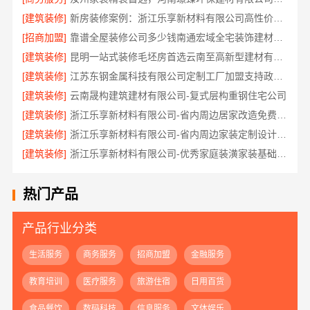
[建筑装修]
新房装修案例：浙江乐享新材料有限公司高性价比整装
[招商加盟]
靠谱全屋装修公司多少钱南通宏域全宅装饰建材有限公司透明报价
[建筑装修]
昆明一站式装修毛坯房首选云南至高新型建材有限公司
[建筑装修]
江苏东钢金属科技有限公司定制工厂加盟支持政策详解
[建筑装修]
云南晟构建筑建材有限公司-复式层构重钢住宅公司
[建筑装修]
浙江乐享新材料有限公司-省内周边居家改造免费量房标准
[建筑装修]
浙江乐享新材料有限公司-省内周边家装定制设计大概报价
[建筑装修]
浙江乐享新材料有限公司-优秀家庭装潢家装基础工程施工案例
热门产品
产品行业分类
生活服务
商务服务
招商加盟
金融服务
教育培训
医疗服务
旅游住宿
日用百货
食品餐饮
数码科技
信息服务
文体娱乐