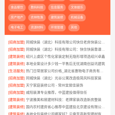
食品餐饮
数码科技
信息服务
文体娱乐
房产地产
农林牧渔
建筑装修
机械设备
电子电工
资源材料
环境管理
其他
[招商加盟]
同城快装（湖北）科技有限公司快住老房快装公司工期保障省心
[招商加盟]
同城快装（湖北）科技有限公司：快住快装靠谱吗省心
[建筑装修]
绍兴上虞区个性化家装定制无隐形增项选绍兴卓鑫
[建筑装修]
本地全案设计多少钱一平售后无忧湖南创益讯建筑
[生活服务]
热门日常居家公司价格_湖北省惠物电子商务有限公司
[招商加盟]
同城快装（湖北）光谷公寓改造极简风科技家装
[招商加盟]
天宁家庭装修公司 - 常州宜居佳装饰
[招商加盟]
咸阳装潢专业推荐，中蓝建投值得信任
[建筑装修]
宁波雅美和居建材科技：老牌家装改造新房整装
[建筑装修]
国内农村建房省心推荐中蓝建投北京建设有限公司四川
[建筑装修]
本地全包装修公司哪家好？云南至高新型建材有限公司