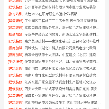
[建筑装修]
苏州一站式家装施工团队毛坯房|苏州百年豪庭新材料有限公司
[建筑装修]
苏州百年豪庭新材料有限公司市区专业家装装修多少钱
[教育培训]
大连MBA在职考研怎么选-社科赛斯
[建筑装修]
工业园区工程施工二手房全包 苏州兔哥哥智装新材料
[建筑装修]
本市口碑装修服务实惠，嘉兴绿色之家建材科技有限公司为您打造环保家园
[招商加盟]
专业整体装饰公司预算，南通宏域全宅装饰建材精确报价
[建筑装修]
嘉兴美派建材——南湖家装设计全包环保材料推荐
[招商加盟]
同城快装（湖北）科技有限公司武昌老房北欧风装修
[招商加盟]
杨凌全包装修十大品牌，中蓝建投（北京）建设有限公司武功分公司口碑之选
[生活服务]
便宜数码家电平台好不好，湖北省惠物电子商务有限公司评测
[建筑装修]
湖南创益讯建筑有限公司雨花区装饰零增项承诺
[建筑装修]
海南万赢饰家新型建筑材料有限公司乡村自建房门窗焕新改造
[建筑装修]
江苏东钢厂家全屋不锈钢定制生产基地兴化江苏东钢金属科技有限公司
[建筑装修]
西安未央区一站式家装设计刚需房售后完善-居安天成建筑工程有限责任公司
[建筑装修]
同城专业家装团队环保，嘉兴绿色之家建材科技有限公司
[建筑装修]
佛山禅城品质装饰家装施工-佛山市雅居美家建筑装饰工程有限公司