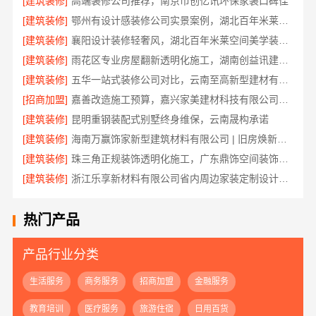
[建筑装修]
高端装修公司推荐，南京市创亿讯环保家装口碑佳
[建筑装修]
鄂州有设计感装修公司实景案例，湖北百年米莱空间美学装饰材料有限公司
[建筑装修]
襄阳设计装修轻奢风，湖北百年米莱空间美学装饰材料有限公司打造理想居所
[建筑装修]
雨花区专业房屋翻新透明化施工，湖南创益讯建筑有限公司
[建筑装修]
五华一站式装修公司对比，云南至高新型建材有限公司
[招商加盟]
嘉善改造施工预算，嘉兴家美建材科技有限公司透明报价
[建筑装修]
昆明重钢装配式别墅终身维保，云南晟构承诺
[建筑装修]
海南万赢饰家新型建筑材料有限公司 | 旧房焕新吊顶造型
[建筑装修]
珠三角正规装饰透明化施工，广东鼎饰空间装饰工程有限公司
[建筑装修]
浙江乐享新材料有限公司省内周边家装定制设计大概报价
热门产品
产品行业分类
生活服务
商务服务
招商加盟
金融服务
教育培训
医疗服务
旅游住宿
日用百货