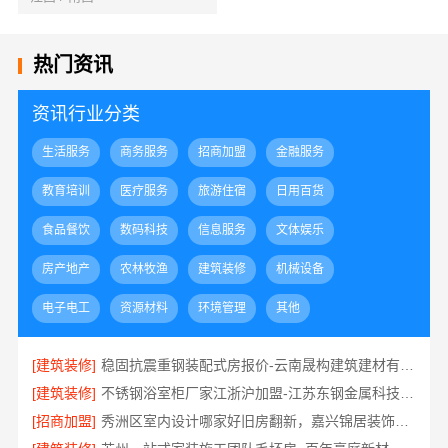
热门资讯
资讯行业分类
生活服务
商务服务
招商加盟
金融服务
教育培训
医疗服务
旅游住宿
日用百货
食品餐饮
数码科技
信息服务
文体娱乐
房产地产
农林牧渔
建筑装修
机械设备
电子电工
资源材料
环境管理
其他
[建筑装修]
稳固抗震重钢装配式房报价-云南晟构建筑建材有限公司
[建筑装修]
不锈钢浴室柜厂家江浙沪加盟-江苏东钢金属科技有限公司
[招商加盟]
秀洲区室内设计哪家好旧房翻新，嘉兴锦居装饰材料有限公司