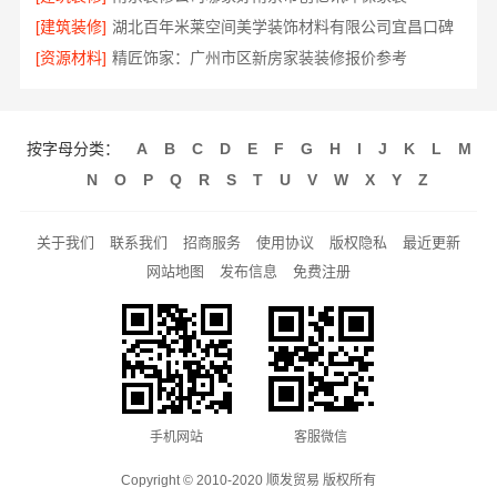
[建筑装修]
湖北百年米莱空间美学装饰材料有限公司宜昌口碑
[资源材料]
精匠饰家：广州市区新房家装装修报价参考
按字母分类：
A
B
C
D
E
F
G
H
I
J
K
L
M
N
O
P
Q
R
S
T
U
V
W
X
Y
Z
关于我们
联系我们
招商服务
使用协议
版权隐私
最近更新
网站地图
发布信息
免费注册
手机网站
客服微信
Copyright © 2010-2020 顺发贸易 版权所有