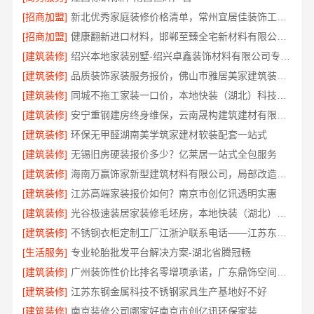
[招商加盟]
新北优秀家庭装修价格清单，常州宜居佳装饰工程有限公司
[招商加盟]
健康翻新进口材料，邯郸至臻全宅新材料有限公司臻选全球优质原料
[建筑装修]
绍兴本地家装别墅-绍兴卓鑫装饰材料有限公司专注别墅家装
[建筑装修]
品质装饰家装服务报价，佛山市雅居美家建筑装饰工程有限公司透明实惠
[建筑装修]
同城不拖工家装一口价，本地快装（湖北）科技有限公司全程托管
[建筑装修]
安宁重钢建房终身维保，云南晟构建筑建材有限公司守护您的家
[建筑装修]
环保无甲醛湖南美学筑家建材软装配套一站式
[建筑装修]
无锡旧房硬装报价多少？亿莱居一站式全包服务
[建筑装修]
海南万赢饰家新型建筑材料有限公司，局部改造居室报价明细
[建筑装修]
江苏高端家装报价如何？南京市创亿讯透明实惠
[建筑装修]
光谷极速装居家装修毛坯房，本地快装（湖北）科技有限公司装配化施工
[建筑装修]
不锈钢衣柜定制工厂江浙沪联系电话——江苏东钢金属科技有限公司
[生活服务]
专业轮胎批发平台解决方案-湖北省腾冠畅
[建筑装修]
广州装饰性价比排名零增项承诺，广东鼎饰空间装饰工程有限公司
[建筑装修]
江苏东钢金属科技不锈钢家具生产基地好不好
[建筑装修]
南京装修公司哪家好南京市创亿讯环保家装