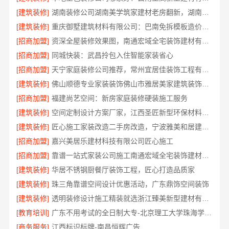
[建筑装修]
湖南装修公司湖南美学筑家建材老房翻新，湖南美学筑家建材有限公司焕新你的生活
[建筑装修]
重庆御墅建筑材料有限公司：巴南免拆模板造价预算
[招商加盟]
资深全屋装修效果图，南通宏域全宅装饰建材有限公司
[招商加盟]
同城快装：武昌拎包入住智能家装省心
[招商加盟]
天宁家庭装修公司推荐，常州宜居佳装饰工程有限公司值得信赖
[建筑装修]
佛山顺德专业家装装饰佛山市雅居美家建筑装饰工程有限公司
[招商加盟]
福建尚艺空间：新房家庭装修硬装施工服务
[建筑装修]
空间定制设计方案厂家，江西圣匠新型环保材料有限公司，个性化全屋整装
[建筑装修]
匠心施工家装改造二手房改造，宁波雅美和居建材科技有限公司
[招商加盟]
嘉兴美居乐建材科技有限公司匠心施工
[招商加盟]
靠谱一站式家装公司施工南通宏域全宅装饰建材有限公司
[建筑装修]
华居不锈钢厨餐厅装饰工程，匠心打造品质家
[建筑装修]
珠三角靠谱空间设计优惠活动，广东鼎饰空间装饰
[建筑装修]
透明装修设计施工精装就选浙江臻美新型建材有限公司
[教育培训]
广东不用考试的全日制大专-北京理工大学珠海学院继教院
[商务服务]
江西标识标牌-南昌恒辉广告