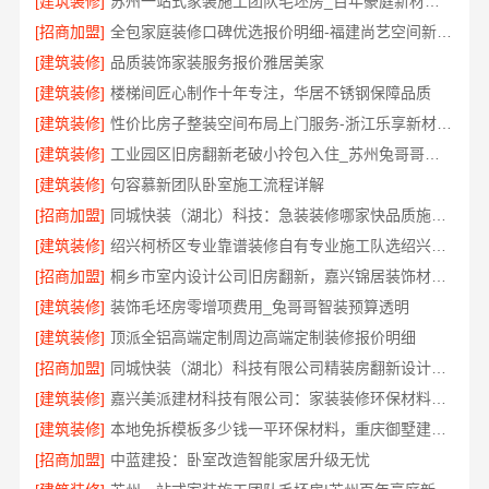
[建筑装修]
苏州一站式家装施工团队毛坯房_百年豪庭新材料全案
[招商加盟]
全包家庭装修口碑优选报价明细-福建尚艺空间新材料科技有限公司
[建筑装修]
品质装饰家装服务报价雅居美家
[建筑装修]
楼梯间匠心制作十年专注，华居不锈钢保障品质
[建筑装修]
性价比房子整装空间布局上门服务-浙江乐享新材料有限公司
[建筑装修]
工业园区旧房翻新老破小拎包入住_苏州兔哥哥智装新材料有限公司全包服务
[建筑装修]
句容慕新团队卧室施工流程详解
[招商加盟]
同城快装（湖北）科技：急装装修哪家快品质施工放心
[建筑装修]
绍兴柯桥区专业靠谱装修自有专业施工队选绍兴卓鑫装饰材料有限公司
[招商加盟]
桐乡市室内设计公司旧房翻新，嘉兴锦居装饰材料有限公司经验丰富
[建筑装修]
装饰毛坯房零增项费用_兔哥哥智装预算透明
[建筑装修]
顶派全铝高端定制周边高端定制装修报价明细
[招商加盟]
同城快装（湖北）科技有限公司精装房翻新设计零增项
[建筑装修]
嘉兴美派建材科技有限公司：家装装修环保材料靠谱商家
[建筑装修]
本地免拆模板多少钱一平环保材料，重庆御墅建筑材料有限公司
[招商加盟]
中蓝建投：卧室改造智能家居升级无忧