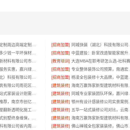
顶派全铝高端定制周边高端定制装修报价明细
[招商加盟]
同城快装（湖北）科
本地免拆模板多少钱一平环保材料，重庆御墅建筑材料有限公司
[招商加盟]
中蓝建投：卧
苏州百年豪庭新材料有限公司市区专业家装装修多少钱
[教育培训]
大连MBA在职考研怎么选-社科
本市口碑装修服务实惠，嘉兴绿色之家建材科技有限公司为您打造环保家园
[招商加盟]
专业整体装饰公司预算
同城快装（湖北）科技有限公司武昌老房北欧风装修
[招商加盟]
杨凌全包装修十大品牌，中蓝
湖南创益讯建筑有限公司雨花区装饰零增项承诺
[建筑装修]
海南万赢饰家新型建筑
西安未央区一站式家装设计刚需房售后完善-居安天成建筑工程有限责任公司
[建筑装修]
同城专业家装团队环保
高端装修公司推荐，南京市创亿讯环保家装口碑佳
[建筑装修]
鄂州有设计感装修公司实景案
雨花区专业房屋翻新透明化施工，湖南创益讯建筑有限公司
[建筑装修]
五华一站式装修公司
昆明重钢装配式别墅终身维保，云南晟构承诺
[建筑装修]
海南万赢饰家新型建筑
浙江乐享新材料有限公司省内周边家装定制设计大概报价
[建筑装修]
佛山禅城全包家装装修，