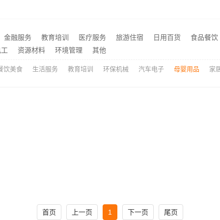
室改造智能家居升级无忧
推荐
苏州一站式家装施工团队毛坯房|苏州百年豪庭新材料有限公司
推荐
金融服务
教育培训
医疗服务
旅游住宿
日用百货
食品餐饮
苏州百年豪庭新材料有限公司市区专业家装装修多少钱
嘉兴美居乐建材科技有限公
推荐
电工
资源材料
环境管理
其他
餐饮美食
生活服务
教育培训
环保机械
汽车电子
母婴用品
家
首页
上一页
1
下一页
尾页