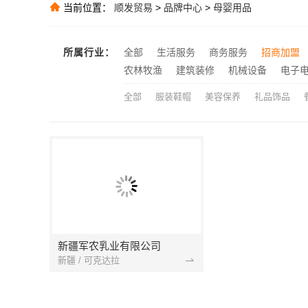
当前位置：
顺发贸易
>
品牌中心
>
母婴用品
中蓝建投：卧
推荐
推荐
所属行业：
全部
生活服务
商务服务
招商加盟
推荐
农林牧渔
建筑装修
机械设备
电子
全部
服装鞋帽
美容保养
礼品饰品
新疆军农乳业有限公司
新疆 / 可克达拉