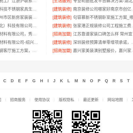
不锈钢衣柜定制工厂江浙沪联系电话——江苏东钢金属科技有限公司
[生活服务]
江苏东钢金属科技不锈钢家具生产基地好不好
[建筑装修]
南京装修公司哪
精匠饰家：广州市区新房家装装修报价参考
[建筑装修]
同城快装（湖北）科技有限公司：光谷公寓极简风科技家装
[建筑装修]
张家港正规装修公司工程施
嘉兴锦居装饰材料有限公司，秀洲区旧房翻新设计师口碑
[招商加盟]
江苏
绍兴卓鑫装饰材料有限公司-绍兴本地家装别墅一站式全包服务
[建筑装修]
深圳装修预算清单零增项承
本地慕新不锈钢客厅施工方案，流程透明公开
[招商加盟]
嘉兴家美装潢别墅报价
C
D
E
F
G
H
I
J
K
L
M
N
O
P
Q
R
S
T
们
招商服务
使用协议
版权隐私
最近更新
网站地图