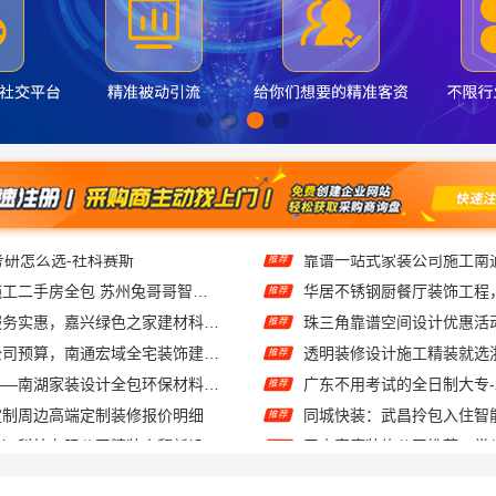
考研怎么选-社科赛斯
推荐
工业园区工程施工二手房全包 苏州兔哥哥智装新材料
华居不锈钢厨餐厅装饰工程
推荐
本市口碑装修服务实惠，嘉兴绿色之家建材科技有限公司为您打造环保家园
推荐
专业整体装饰公司预算，南通宏域全宅装饰建材精确报价
推荐
嘉兴美派建材——南湖家装设计全包环保材料推荐
推荐
定制周边高端定制装修报价明细
同城快装：武昌拎包入住智
推荐
同城快装（湖北）科技有限公司精装房翻新设计零增项
推荐
嘉兴美派建材科技有限公司：家装装修环保材料靠谱商家
推荐
本地免拆模板多少钱一平环保材料，重庆御墅建筑材料有限公司
福建尚艺空间：新房家庭装
推荐