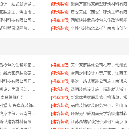
黄石专业空间设计一站式就选湖北百年米莱空间美学装饰材料有限公司
[建筑装修]
海南万赢饰家新型建筑材料
佛山市区靠谱家装施工，佛山市雅居美家
[建筑装修]
居安天成（西安）建筑工程有
宁波雅美和居建材科技有限公司，匠心施工家装对接渠道
[招商加盟]
同城快装武昌拎
盘龙重钢装配式别墅保温隔热，云南晟构建筑建材有限公司专业施工
[建筑装修]
个性化装饰怎么样？
同城快装：武昌拎包入住智能家装省心
[招商加盟]
天宁家庭装修公司推荐，
福建尚艺空间：新房家庭装修硬装施工服务
[建筑装修]
空间定制设计方案厂家，江西
嘉兴美居乐建材科技有限公司匠心施工
[招商加盟]
靠谱一站式家装公司施
珠三角靠谱空间设计优惠活动，广东鼎饰空间装饰
[建筑装修]
透明装修设计施工精
-南昌恒辉广告
[招商加盟]
新北优秀家庭装修价格
绍兴本地家装别墅-绍兴卓鑫装饰材料有限公司专注别墅家装
[建筑装修]
品质装饰家装服务报价，佛山
安宁重钢建房终身维保，云南晟构建筑建材有限公司守护您的家
[建筑装修]
环保无甲醛湖南美
海南万赢饰家新型建筑材料有限公司，局部改造居室报价明细
[建筑装修]
江苏高端家装报价