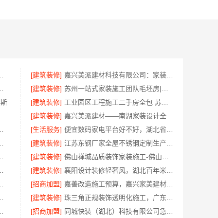
技有限公司精装房翻新设计零增项
[建筑装修]
嘉兴美派建材科技有限公司：家装装修环保材料靠谱商家
室改造智能家居升级无忧
[建筑装修]
苏州一站式家装施工团队毛坯房|苏州百年豪庭新材料有限公司
赛斯
[建筑装修]
工业园区工程施工二手房全包 苏州兔哥哥智装新材料
，南通宏域全宅装饰建材精确报价
[建筑装修]
嘉兴美派建材——南湖家装设计全包环保材料推荐
建投（北京）建设有限公司武功分公司口碑之选
[生活服务]
便宜数码家电平台好不好，湖北省惠物电子商务有限公司评测
材料有限公司乡村自建房门窗焕新改造
[建筑装修]
江苏东钢厂家全屋不锈钢定制生产基地兴化江苏东钢金属科技有限公司
，嘉兴绿色之家建材科技有限公司
[建筑装修]
佛山禅城品质装饰家装施工-佛山市雅居美家建筑装饰工程有限公司
例，湖北百年米莱空间美学装饰材料有限公司
[建筑装修]
襄阳设计装修轻奢风，湖北百年米莱空间美学装饰材料有限公司打造理想居所
对比，云南至高新型建材有限公司
[招商加盟]
嘉善改造施工预算，嘉兴家美建材科技有限公司透明报价
材料有限公司 | 旧房焕新吊顶造型
[建筑装修]
珠三角正规装饰透明化施工，广东鼎饰空间装饰工程有限公司
佛山市雅居美家建筑装饰工程有限公司
[招商加盟]
同城快装（湖北）科技有限公司急装装修哪家快品质施工