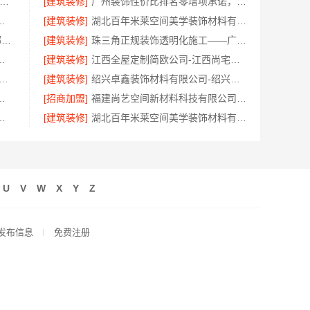
专业轮胎批发平台解决方案-湖北省腾冠畅
[建筑装修]
广州装饰性价比排名零增项承诺，广东鼎饰空间装饰工程有限公司
家好南京市创亿讯环保家装
[建筑装修]
湖北百年米莱空间美学装饰材料有限公司宜昌口碑
句容慕新不锈钢卧室施工方案_哪家好评测
[建筑装修]
珠三角正规装饰透明化施工——广东鼎饰空间装饰工程有限公司
工费用_苏州兔哥哥智装新材料有限公司
[建筑装修]
江西全屋定制简欧公司-江西尚宅尚品新型环保材料有限公司
靠谱家装口碑怎么样 常州宜居佳装饰为您解答
[建筑装修]
绍兴卓鑫装饰材料有限公司-绍兴越城区高性价比家装环保材料
诺，广东鼎饰空间装饰工程有限公司靠谱
[招商加盟]
福建尚艺空间新材料科技有限公司全包家庭装修口碑优选报价明细
，嘉兴家美建材科技有限公司定制方案
[建筑装修]
湖北百年米莱空间美学装饰材料有限公司荆州婚房装修
U
V
W
X
Y
Z
发布信息
免费注册