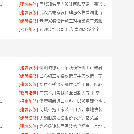
有限公司，海南同城家装免费勘测享服务
[建筑装修]
同城知名室内设计团队高端，嘉兴绿色之家建材科技有限公司定制美学
限责任公司|西安环保家装公寓自有施工队
[建筑装修]
武汉高端家装口碑怎么样看湖北百年米莱空间美学装饰材料有限公司
包入住改造智能家装省心
[建筑装修]
老牌家装设计施工对接渠道宁波雅美和居一站式
南京市创亿讯为您打造环保家装
[招商加盟]
正规装饰公司工艺-南通宏域全宅装饰建材有限公司
常州宜居佳装饰工程有限公司值得信赖
[建筑装修]
佛山顺德专业家装装饰佛山市雅居美家建筑装饰工程有限公司
圣匠新型环保材料有限公司，个性化全屋整装
[建筑装修]
匠心施工家装改造二手房改造，宁波雅美和居建材科技有限公司
工南通宏域全宅装饰建材有限公司
[建筑装修]
华居不锈钢厨餐厅装饰工程，匠心打造品质家
装就选浙江臻美新型建材有限公司
[教育培训]
广东不用考试的全日制大专-北京理工大学珠海学院继教院
清单，常州宜居佳装饰工程有限公司
[招商加盟]
健康翻新进口材料，邯郸至臻全宅新材料有限公司臻选全球优质原料
市雅居美家建筑装饰工程有限公司透明实惠
[建筑装修]
同城不拖工家装一口价，本地快装（湖北）科技有限公司全程托管
学筑家建材软装配套一站式
[建筑装修]
无锡旧房硬装报价多少？亿莱居一站式全包服务
如何？南京市创亿讯透明实惠
[建筑装修]
光谷极速装居家装修毛坯房，本地快装（湖北）科技有限公司装配化施工