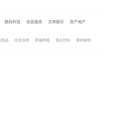
空间定制设计方案厂家，江西圣匠新型环保材料有限公司，个性化全屋整装
匠心施工家装改造二手房改造，宁波雅美和居建材科技有限公司
数码科技
信息服务
文体娱乐
房产地产
司匠心施工
居用品
综合招商
养殖种植
酒水饮料
建材装饰