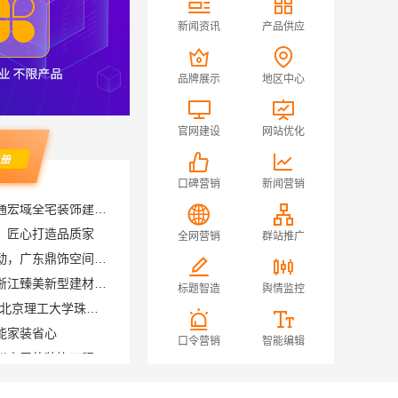
新闻资讯
产品供应
品牌展示
地区中心
官网建设
网站优化
口碑营销
新闻营销
靠谱一站式家装公司施工南通宏域全宅装饰建材有限公司
，匠心打造品质家
全网营销
群站推广
珠三角靠谱空间设计优惠活动，广东鼎饰空间装饰
透明装修设计施工精装就选浙江臻美新型建材有限公司
标题智造
舆情监控
广东不用考试的全日制大专-北京理工大学珠海学院继教院
能家装省心
口令营销
智能编辑
天宁家庭装修公司推荐，常州宜居佳装饰工程有限公司值得信赖
佛山顺德专业家装装饰佛山市雅居美家建筑装饰工程有限公司
修硬装施工服务