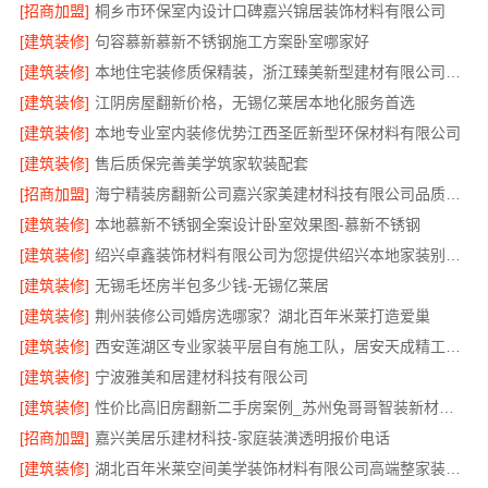
[招商加盟]
桐乡市环保室内设计口碑嘉兴锦居装饰材料有限公司
[建筑装修]
句容慕新慕新不锈钢施工方案卧室哪家好
[建筑装修]
本地住宅装修质保精装，浙江臻美新型建材有限公司放心选
[建筑装修]
江阴房屋翻新价格，无锡亿莱居本地化服务首选
[建筑装修]
本地专业室内装修优势江西圣匠新型环保材料有限公司
[建筑装修]
售后质保完善美学筑家软装配套
[招商加盟]
海宁精装房翻新公司嘉兴家美建材科技有限公司品质保障
[建筑装修]
本地慕新不锈钢全案设计卧室效果图-慕新不锈钢
[建筑装修]
绍兴卓鑫装饰材料有限公司为您提供绍兴本地家装别墅服务
[建筑装修]
无锡毛坯房半包多少钱-无锡亿莱居
[建筑装修]
荆州装修公司婚房选哪家？湖北百年米莱打造爱巢
[建筑装修]
西安莲湖区专业家装平层自有施工队，居安天成精工细作
[建筑装修]
宁波雅美和居建材科技有限公司
[建筑装修]
性价比高旧房翻新二手房案例_苏州兔哥哥智装新材料有限公司
[招商加盟]
嘉兴美居乐建材科技-家庭装潢透明报价电话
[建筑装修]
湖北百年米莱空间美学装饰材料有限公司高端整家装修老房