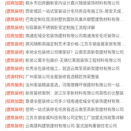
[招商加盟]
桐乡市旧房翻新室内设计嘉兴锦居装饰材料有限公司
[建筑装修]
西安城区一站式家装设计毛坯房自有施工队-居安天成建筑工程
[建筑装修]
巴南定制化现浇别墅抗震防风重庆御墅建筑材料有限公司
[建筑装修]
句容慕新不锈钢卧室定制施工流程详解
[招商加盟]
南通宏域全宅装饰建材有限公司南通海安毛坯装饰公司设计
[建筑装修]
屏风隔断高端定制艺术漆价格-江苏东钢金属家居有限公司
[建筑装修]
本地全包装修公司哪家好？云南至高新型建材有限公司
[建筑装修]
新吴公寓半包报价-无锡亿莱居装饰工程材料有限公司
[建筑装修]
优秀全包装修施工，就选云南至高新型建材有限公司
[资源材料]
广州家装公司全屋装修首选精匠饰家整装
[商务服务]
汝州家装精装首选，河南璟臻环保建材有限公司一站式服务
[建筑装修]
新房装修案例：浙江乐享新材料有限公司高性价比整装
[招商加盟]
靠谱全屋装修公司多少钱南通宏域全宅装饰建材有限公司透明报价
[建筑装修]
昆明一站式装修毛坯房首选云南至高新型建材有限公司
[建筑装修]
江苏东钢金属科技有限公司定制工厂加盟支持政策详解
[建筑装修]
云南晟构建筑建材有限公司-复式层构重钢住宅公司