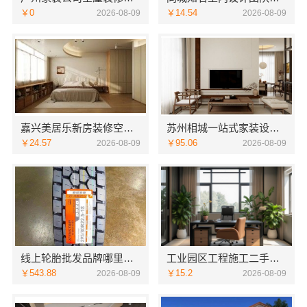
￥0
￥14.54
2026-08-09
2026-08-09
嘉兴美居乐新房装修空间规划案例-嘉兴美居乐建材科技有限公司
苏州相城一站式家装设计多少钱拎包入住百年豪庭
￥24.57
￥95.06
2026-08-09
2026-08-09
线上轮胎批发品牌哪里买选湖北省腾冠畅实业贸易有限公司
工业园区工程施工二手房全包，苏州兔哥哥智装新材料有限公司一站式服务
￥543.88
￥15.2
2026-08-09
2026-08-09