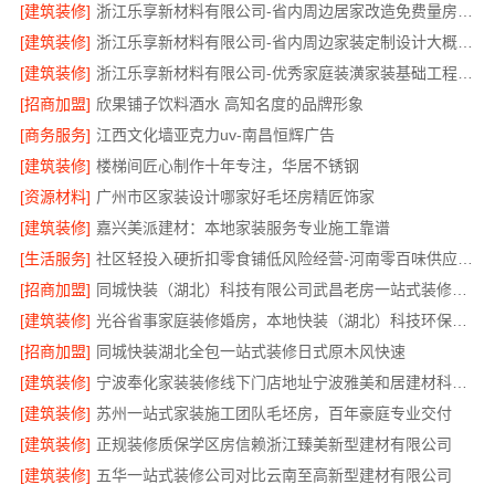
[建筑装修]
浙江乐享新材料有限公司-省内周边居家改造免费量房标准
[建筑装修]
浙江乐享新材料有限公司-省内周边家装定制设计大概报价
[建筑装修]
浙江乐享新材料有限公司-优秀家庭装潢家装基础工程施工案例
[招商加盟]
欣果铺子饮料酒水 高知名度的品牌形象
[商务服务]
江西文化墙亚克力uv-南昌恒辉广告
[建筑装修]
楼梯间匠心制作十年专注，华居不锈钢
[资源材料]
广州市区家装设计哪家好毛坯房精匠饰家
[建筑装修]
嘉兴美派建材：本地家装服务专业施工靠谱
[生活服务]
社区轻投入硬折扣零食铺低风险经营-河南零百味供应链有限公司
[招商加盟]
同城快装（湖北）科技有限公司武昌老房一站式装修北欧风靠谱
[建筑装修]
光谷省事家庭装修婚房，本地快装（湖北）科技环保整装
[招商加盟]
同城快装湖北全包一站式装修日式原木风快速
[建筑装修]
宁波奉化家装装修线下门店地址宁波雅美和居建材科技有限公司
[建筑装修]
苏州一站式家装施工团队毛坯房，百年豪庭专业交付
[建筑装修]
正规装修质保学区房信赖浙江臻美新型建材有限公司
[建筑装修]
五华一站式装修公司对比云南至高新型建材有限公司