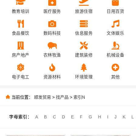
教育培训
医疗服务
旅游住宿
日用百货
食品餐饮
数码科技
信息服务
文体娱乐
房产地产
农林牧渔
建筑装修
机械设备
电子电工
资源材料
环境管理
其他
当前位置：
顺发贸易
>
找产品
>
索引N
字母索引：
A
B
C
D
E
F
G
H
I
J
K
L