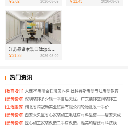
￥2.82
￥11.43
2026-08-09
2026-08-09
江苏靠谱家装口碑怎么样，常州宜居佳装饰值得信赖
￥31.28
2026-08-09
热门资讯
[教育培训]
大连25考研全程班怎么样 社科赛斯考研专注考研教育
[建筑装修]
深圳装饰多少钱一平售后无忧，广东鼎饰空间装饰工程有限公司本地服务
[生活服务]
湖北省腾冠畅实业贸易有限公司轮胎批发一手价
[建筑装修]
西安未央区省心家装施工毛坯房材料靠谱——居安天成
[建筑装修]
匠心施工家装改造二手房改造，雅美和居建材科技焕新您的家