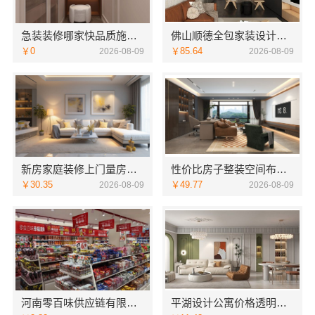
急装装修哪家快品质施工，同城快装（湖北）科技有限公司省心靠谱
佛山顺德全包家装设计，雅居美家一站式服务从设计到落地
￥0
￥85.64
2026-08-09
2026-08-09
新房家庭装修上门量房整体落地，福建尚艺空间新材料科技
性价比房子整装空间布局上门服务—浙江乐享新材料有限公司
￥30.35
￥49.77
2026-08-09
2026-08-09
河南零百味供应链有限公司低成本量贩零食全域盈利
平湖设计公寓价格透明吗？嘉兴家美建材科技为您规划