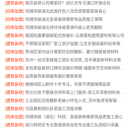
[建筑装修]
南京装修公司哪家好？创亿讯专注浦口环保全包
[招商加盟]
同城快装湖北武昌拎包入住改造智能家装省心
[招商加盟]
同城快装湖北急装装修哪家快品质施工保障
[招商加盟]
同城快装湖北快住快装靠谱吗省心老房翻新
[建筑装修]
稳固抗震重钢装配式房报价-云南晟构建筑建材有限公司
[建筑装修]
不锈钢浴室柜厂家江浙沪加盟-江苏东钢金属科技有限公司
[招商加盟]
秀洲区室内设计哪家好旧房翻新，嘉兴锦居装饰材料有限公司
[建筑装修]
苏州一站式家装施工团队毛坯房_百年豪庭新材料全案
[招商加盟]
全包家庭装修口碑优选报价明细-福建尚艺空间新材料科技有限公司
[建筑装修]
品质装饰家装服务报价雅居美家
[建筑装修]
楼梯间匠心制作十年专注，华居不锈钢保障品质
[建筑装修]
性价比房子整装空间布局上门服务-浙江乐享新材料有限公司
[建筑装修]
工业园区旧房翻新老破小拎包入住_苏州兔哥哥智装新材料有限公司全包服务
[建筑装修]
句容慕新团队卧室施工流程详解
[招商加盟]
同城快装（湖北）科技：急装装修哪家快品质施工放心
[建筑装修]
绍兴柯桥区专业靠谱装修自有专业施工队选绍兴卓鑫装饰材料有限公司