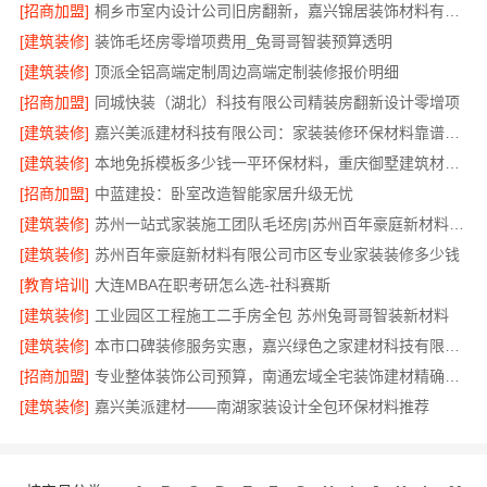
[招商加盟]
桐乡市室内设计公司旧房翻新，嘉兴锦居装饰材料有限公司经验丰富
[建筑装修]
装饰毛坯房零增项费用_兔哥哥智装预算透明
[建筑装修]
顶派全铝高端定制周边高端定制装修报价明细
[招商加盟]
同城快装（湖北）科技有限公司精装房翻新设计零增项
[建筑装修]
嘉兴美派建材科技有限公司：家装装修环保材料靠谱商家
[建筑装修]
本地免拆模板多少钱一平环保材料，重庆御墅建筑材料有限公司
[招商加盟]
中蓝建投：卧室改造智能家居升级无忧
[建筑装修]
苏州一站式家装施工团队毛坯房|苏州百年豪庭新材料有限公司
[建筑装修]
苏州百年豪庭新材料有限公司市区专业家装装修多少钱
[教育培训]
大连MBA在职考研怎么选-社科赛斯
[建筑装修]
工业园区工程施工二手房全包 苏州兔哥哥智装新材料
[建筑装修]
本市口碑装修服务实惠，嘉兴绿色之家建材科技有限公司为您打造环保家园
[招商加盟]
专业整体装饰公司预算，南通宏域全宅装饰建材精确报价
[建筑装修]
嘉兴美派建材——南湖家装设计全包环保材料推荐