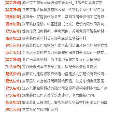
[建筑装修]
城区实力商家家庭装修实景案例_顶派全铝高端定制
[建筑装修]
江苏东钢金属科技有限公司：不锈钢浴室柜厂家江浙沪招商加盟
[招商加盟]
武进专业家庭装修效果图，常州宜居佳装饰工程有限公司匠心呈现
[招商加盟]
兴平装修靠谱，中蓝建投（北京）建设有限公司武功分公司
[建筑装修]
性价比高旧房翻新二手房案例，苏州兔哥哥智装新材料有限公司
[招商加盟]
邯郸装修新材料首选邯郸至臻全宅新材料
[建筑装修]
南京装修公司哪家好？南京市创亿讯环保全包服务推荐
[商务服务]
洛阳居室装修推荐河南璟臻环保建材有限公司一站式服务
[建筑装修]
浙江乐享新材料：浙江本地家装定制设计大概报价
[生活服务]
零百味低成本零食硬折扣，适配全场景创业需求
[建筑装修]
成都农村建房哪家靠谱选中蓝建投北京建设有限公司四川
[建筑装修]
大平层私人定制极简踢脚线评测，江苏东钢金属家居有限公司为您详解
[建筑装修]
江苏东钢金属科技有限公司全屋不锈钢定制本地生产商
[建筑装修]
湖南装修公司选美学筑家建材，老房翻新0增项
[招商加盟]
邯山装饰无醛添加，邯郸至臻全宅新材料有限公司保障
[建筑装修]
意式极简屏风隔断案例