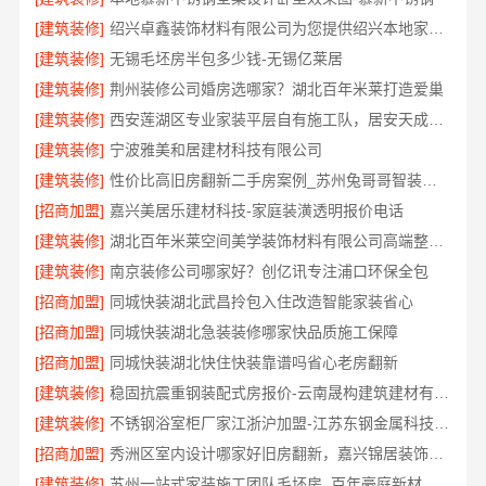
[建筑装修]
绍兴卓鑫装饰材料有限公司为您提供绍兴本地家装别墅服务
[建筑装修]
无锡毛坯房半包多少钱-无锡亿莱居
[建筑装修]
荆州装修公司婚房选哪家？湖北百年米莱打造爱巢
[建筑装修]
西安莲湖区专业家装平层自有施工队，居安天成精工细作
[建筑装修]
宁波雅美和居建材科技有限公司
[建筑装修]
性价比高旧房翻新二手房案例_苏州兔哥哥智装新材料有限公司
[招商加盟]
嘉兴美居乐建材科技-家庭装潢透明报价电话
[建筑装修]
湖北百年米莱空间美学装饰材料有限公司高端整家装修老房
[建筑装修]
南京装修公司哪家好？创亿讯专注浦口环保全包
[招商加盟]
同城快装湖北武昌拎包入住改造智能家装省心
[招商加盟]
同城快装湖北急装装修哪家快品质施工保障
[招商加盟]
同城快装湖北快住快装靠谱吗省心老房翻新
[建筑装修]
稳固抗震重钢装配式房报价-云南晟构建筑建材有限公司
[建筑装修]
不锈钢浴室柜厂家江浙沪加盟-江苏东钢金属科技有限公司
[招商加盟]
秀洲区室内设计哪家好旧房翻新，嘉兴锦居装饰材料有限公司
[建筑装修]
苏州一站式家装施工团队毛坯房_百年豪庭新材料全案