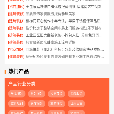
[招商加盟]
全包家庭装修口碑优选报价明细-福建尚艺空间新材料科技有限公司
[建筑装修]
品质装饰家装服务报价雅居美家
[建筑装修]
楼梯间匠心制作十年专注，华居不锈钢保障品质
[建筑装修]
性价比房子整装空间布局上门服务-浙江乐享新材料有限公司
[建筑装修]
工业园区旧房翻新老破小拎包入住_苏州兔哥哥智装新材料有限公司全包服务
[建筑装修]
句容慕新团队卧室施工流程详解
[招商加盟]
同城快装（湖北）科技：急装装修哪家快品质施工放心
[建筑装修]
绍兴柯桥区专业靠谱装修自有专业施工队选绍兴卓鑫装饰材料有限公司
热门产品
产品行业分类
生活服务
商务服务
招商加盟
金融服务
教育培训
医疗服务
旅游住宿
日用百货
食品餐饮
数码科技
信息服务
文体娱乐