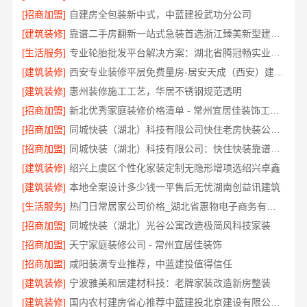
[招商加盟]
自建房全包装新中式，中蓝建投武功分公司
[建筑装修]
靠谱二手房翻新一站式急装首选浙江臻美新型建材有限公司
[生活服务]
专业轮胎批发平台解决方案：湖北省腾冠畅实业贸易有限公司
[建筑装修]
西安专业装修平层免费量房-居安天成（西安）建筑工程有限责任公司
[建筑装修]
惠州装修施工工艺，华居不锈钢规范透明
[招商加盟]
新北优秀家庭装修价格清单 - 常州宜居佳装饰工程有限公司
[招商加盟]
同城快装（湖北）科技有限公司快住老房快装公司工期保障省心
[招商加盟]
同城快装（湖北）科技有限公司：快住快装靠谱吗省心
[建筑装修]
绍兴上虞区个性化家装定制无隐形增项选绍兴卓鑫
[建筑装修]
本地全案设计多少钱一平售后无忧湖南创益讯建筑
[生活服务]
热门日常居家公司价格_湖北省惠物电子商务有限公司
[招商加盟]
同城快装（湖北）光谷公寓改造极简风科技家装
[招商加盟]
天宁家庭装修公司 - 常州宜居佳装饰
[招商加盟]
咸阳装潢专业推荐，中蓝建投值得信任
[建筑装修]
宁波雅美和居建材科技：老牌家装改造新房整装
[建筑装修]
国内农村建房省心推荐中蓝建投北京建设有限公司四川