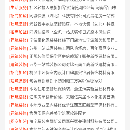
[生活服务]
社区轻投入硬折扣零食铺低风险经营-河南零百味供应链有限公司
[招商加盟]
同城快装（湖北）科技有限公司武昌老房一站式装修北欧风靠谱
[建筑装修]
光谷省事家庭装修婚房，本地快装（湖北）科技环保整装
[招商加盟]
同城快装湖北全包一站式装修日式原木风快速
[建筑装修]
宁波奉化家装装修线下门店地址宁波雅美和居建材科技有限公司
[建筑装修]
苏州一站式家装施工团队毛坯房，百年豪庭专业交付
[建筑装修]
正规装修质保学区房信赖浙江臻美新型建材有限公司
[建筑装修]
五华一站式装修公司对比云南至高新型建材有限公司
[招商加盟]
桐乡市环保室内设计口碑嘉兴锦居装饰材料有限公司
[建筑装修]
句容慕新慕新不锈钢施工方案卧室哪家好
[建筑装修]
本地住宅装修质保精装，浙江臻美新型建材有限公司放心选
[建筑装修]
江阴房屋翻新价格，无锡亿莱居本地化服务首选
[建筑装修]
本地专业室内装修优势江西圣匠新型环保材料有限公司
[建筑装修]
售后质保完善美学筑家软装配套
[招商加盟]
海宁精装房翻新公司嘉兴家美建材科技有限公司品质保障
[建筑装修]
本地慕新不锈钢全案设计卧室效果图-慕新不锈钢