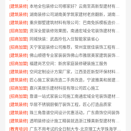
[建筑装修]
本地全包装修公司哪家好？云南至高新型建材有限公司
[建筑装修]
湖南装修公司湖南美学筑家建材老房翻新，湖南美学筑家建材有限公司焕新你的生活
[建筑装修]
重庆御墅建筑材料有限公司：巴南免拆模板造价预算
[招商加盟]
资深全屋装修效果图，南通宏域全宅装饰建材有限公司
[招商加盟]
同城快装：武昌拎包入住智能家装省心
[招商加盟]
天宁家庭装修公司推荐，常州宜居佳装饰工程有限公司值得信赖
[建筑装修]
佛山顺德专业家装装饰佛山市雅居美家建筑装饰工程有限公司
[招商加盟]
福建尚艺空间：新房家庭装修硬装施工服务
[建筑装修]
空间定制设计方案厂家，江西圣匠新型环保材料有限公司，个性化全屋整装
[建筑装修]
匠心施工家装改造二手房改造，宁波雅美和居建材科技有限公司
[招商加盟]
嘉兴美居乐建材科技有限公司匠心施工
[招商加盟]
靠谱一站式家装公司施工南通宏域全宅装饰建材有限公司
[建筑装修]
华居不锈钢厨餐厅装饰工程，匠心打造品质家
[建筑装修]
珠三角靠谱空间设计优惠活动，广东鼎饰空间装饰
[建筑装修]
透明装修设计施工精装就选浙江臻美新型建材有限公司
[教育培训]
广东不用考试的全日制大专-北京理工大学珠海学院继教院