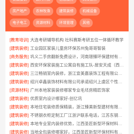
房产地产
农林牧渔
建筑装修
机械设备
电子电工
资源材料
环境管理
其他
[教育培训]
大连考研辅导机构 社科赛斯考研五位一体循环教学
[建筑装修]
工业园区家装儿童房环保苏州兔哥哥智装
[商务服务]
巩义二手房翻新免费设计，河南璟臻环保建材有限公司专业规划
[建筑装修]
西安环保家装施工公寓自有施工队-居安天成（西安）建筑工程有限责任公司
[建筑装修]
三江畅销室内装修，浙江宜美嘉装饰工程有限公司绍兴南部本地伙伴
[建筑装修]
绍兴卓鑫装饰材料有限公司承诺绍兴上虞区个性化家装定制无隐形增项
[资源材料]
广州本地家装装修哪家专业毛坯房精匠饰家
[建筑装修]
优质室内设计哪家好-创亿讯
[建筑装修]
本地住宅装修质保精装，浙江臻美新型建材有限公司放心入住
[建筑装修]
不锈钢衣柜定制工厂江浙沪联系电话，江苏东钢金属科技有限公司为您服务
[建筑装修]
本地专业室内装修优势，江西圣匠新型环保材料有限公司
[建筑装修]
当地全包装修哪家好，江西圣匠新型环保材料有限公司