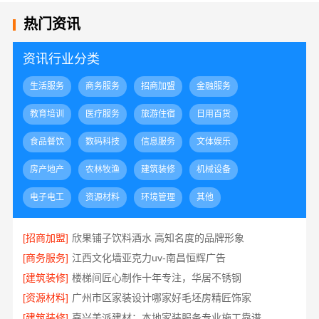
热门资讯
资讯行业分类
生活服务
商务服务
招商加盟
金融服务
教育培训
医疗服务
旅游住宿
日用百货
食品餐饮
数码科技
信息服务
文体娱乐
房产地产
农林牧渔
建筑装修
机械设备
电子电工
资源材料
环境管理
其他
[招商加盟]
欣果铺子饮料酒水 高知名度的品牌形象
[商务服务]
江西文化墙亚克力uv-南昌恒辉广告
[建筑装修]
楼梯间匠心制作十年专注，华居不锈钢
[资源材料]
广州市区家装设计哪家好毛坯房精匠饰家
[建筑装修]
嘉兴美派建材：本地家装服务专业施工靠谱