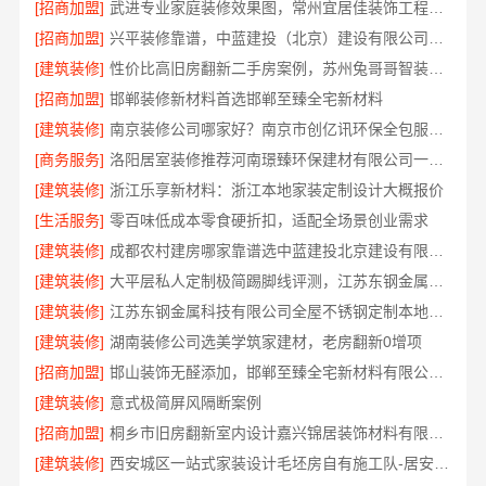
[招商加盟]
武进专业家庭装修效果图，常州宜居佳装饰工程有限公司匠心呈现
[招商加盟]
兴平装修靠谱，中蓝建投（北京）建设有限公司武功分公司
[建筑装修]
性价比高旧房翻新二手房案例，苏州兔哥哥智装新材料有限公司
[招商加盟]
邯郸装修新材料首选邯郸至臻全宅新材料
[建筑装修]
南京装修公司哪家好？南京市创亿讯环保全包服务推荐
[商务服务]
洛阳居室装修推荐河南璟臻环保建材有限公司一站式服务
[建筑装修]
浙江乐享新材料：浙江本地家装定制设计大概报价
[生活服务]
零百味低成本零食硬折扣，适配全场景创业需求
[建筑装修]
成都农村建房哪家靠谱选中蓝建投北京建设有限公司四川
[建筑装修]
大平层私人定制极简踢脚线评测，江苏东钢金属家居有限公司为您详解
[建筑装修]
江苏东钢金属科技有限公司全屋不锈钢定制本地生产商
[建筑装修]
湖南装修公司选美学筑家建材，老房翻新0增项
[招商加盟]
邯山装饰无醛添加，邯郸至臻全宅新材料有限公司保障
[建筑装修]
意式极简屏风隔断案例
[招商加盟]
桐乡市旧房翻新室内设计嘉兴锦居装饰材料有限公司
[建筑装修]
西安城区一站式家装设计毛坯房自有施工队-居安天成建筑工程