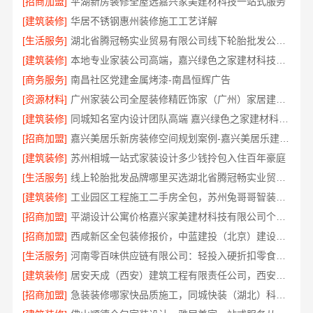
[招商加盟]
平湖新房装修全屋选嘉兴家美建材科技一站式服务
[建筑装修]
华居不锈钢惠州装修施工工艺详解
[生活服务]
湖北省腾冠畅实业贸易有限公司线下轮胎批发公司怎么做
[建筑装修]
本地专业家装公司高端，嘉兴绿色之家建材科技有限公司
[商务服务]
南昌社区党建金属烤漆-南昌恒辉广告
[资源材料]
广州家装公司全屋装修精匠饰家（广州）家居建材有限公司
[建筑装修]
同城知名室内设计团队高端 嘉兴绿色之家建材科技有限公司
[招商加盟]
嘉兴美居乐新房装修空间规划案例-嘉兴美居乐建材科技有限公司
[建筑装修]
苏州相城一站式家装设计多少钱拎包入住百年豪庭
[生活服务]
线上轮胎批发品牌哪里买选湖北省腾冠畅实业贸易有限公司
[建筑装修]
工业园区工程施工二手房全包，苏州兔哥哥智装新材料有限公司一站式服务
[招商加盟]
平湖设计公寓价格嘉兴家美建材科技有限公司个性化全案设计
[招商加盟]
西咸新区全包装修报价，中蓝建投（北京）建设有限公司武功分公司
[生活服务]
河南零百味供应链有限公司：轻投入硬折扣零食铺低风险经营
[建筑装修]
居安天成（西安）建筑工程有限责任公司，西安未央区一站式家装设计刚需房售后完善
[招商加盟]
急装装修哪家快品质施工，同城快装（湖北）科技有限公司省心靠谱