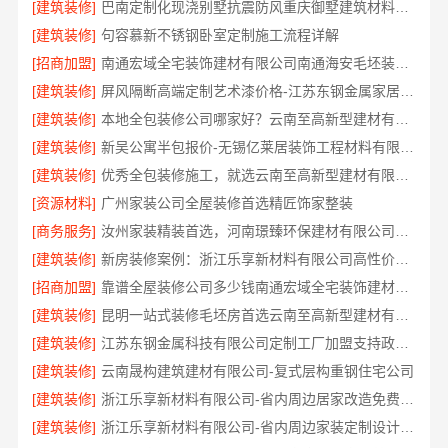
[建筑装修]
巴南定制化现浇别墅抗震防风重庆御墅建筑材料有限公司
[建筑装修]
句容慕新不锈钢卧室定制施工流程详解
[招商加盟]
南通宏域全宅装饰建材有限公司南通海安毛坯装饰公司设计
[建筑装修]
屏风隔断高端定制艺术漆价格-江苏东钢金属家居有限公司
[建筑装修]
本地全包装修公司哪家好？云南至高新型建材有限公司
[建筑装修]
新吴公寓半包报价-无锡亿莱居装饰工程材料有限公司
[建筑装修]
优秀全包装修施工，就选云南至高新型建材有限公司
[资源材料]
广州家装公司全屋装修首选精匠饰家整装
[商务服务]
汝州家装精装首选，河南璟臻环保建材有限公司一站式服务
[建筑装修]
新房装修案例：浙江乐享新材料有限公司高性价比整装
[招商加盟]
靠谱全屋装修公司多少钱南通宏域全宅装饰建材有限公司透明报价
[建筑装修]
昆明一站式装修毛坯房首选云南至高新型建材有限公司
[建筑装修]
江苏东钢金属科技有限公司定制工厂加盟支持政策详解
[建筑装修]
云南晟构建筑建材有限公司-复式层构重钢住宅公司
[建筑装修]
浙江乐享新材料有限公司-省内周边居家改造免费量房标准
[建筑装修]
浙江乐享新材料有限公司-省内周边家装定制设计大概报价