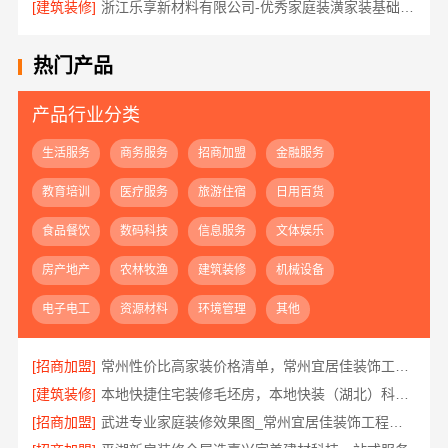
[建筑装修]
浙江乐享新材料有限公司-优秀家庭装潢家装基础工程施工案例
热门产品
产品行业分类
生活服务
商务服务
招商加盟
金融服务
教育培训
医疗服务
旅游住宿
日用百货
食品餐饮
数码科技
信息服务
文体娱乐
房产地产
农林牧渔
建筑装修
机械设备
电子电工
资源材料
环境管理
其他
[招商加盟]
常州性价比高家装价格清单，常州宜居佳装饰工程有限公司为您详解
[建筑装修]
本地快捷住宅装修毛坯房，本地快装（湖北）科技有限公司省心到家
[招商加盟]
武进专业家庭装修效果图_常州宜居佳装饰工程有限公司