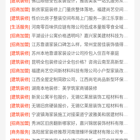
[建筑装修]
佛山顺德全包家装设计，雅居美家一站式服务从设计到落地
[招商加盟]
新房家庭装修上门量房整体落地，福建尚艺空间新材料科技
[建筑装修]
性价比房子整装空间布局上门服务—浙江乐享新材料有限公司
[生活服务]
河南零百味供应链有限公司低成本量贩零食全域盈利
[招商加盟]
平湖设计公寓价格透明吗？嘉兴家美建材科技为您规划
[招商加盟]
江苏靠谱家装口碑怎么样，常州宜居佳装饰值得信赖
[建筑装修]
苏州本地靠谱家装设计公司拎包入住百年豪庭
[建筑装修]
昆明全包装修设计全包价格？咨询云南至高新型建材有限公司
[招商加盟]
福建尚艺空间新材料科技有限公司小户型家装改造口碑优选报价
[建筑装修]
江西全屋定制简欧公司，江西尚宅尚品新型环保材料有限公司专业服务
[建筑装修]
湖南本地装修：美学筑家商铺装修
[建筑装修]
新吴公寓半包报价，无锡亿莱居装饰工程材料有限公司
[建筑装修]
无锡旧房硬装报价，无锡亿莱居装饰工程材料有限公司
[建筑装修]
宁波镇海家装施工对接渠道宁波雅美和居建材科技有限公司
[招商加盟]
秀洲区旧房翻新哪家好，嘉兴锦居装饰材料有限公司
[商务服务]
洛阳居室装修推荐河南璟臻环保建材有限公司专业团队