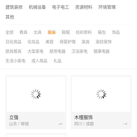
建筑装修
机械设备
电子电工
资源材料
环境管理
其他
全部
教具
文具
服装
鞋帽
纺织原料
箱包
饰品
日化用品
化妆品
美容
母婴护理
家具
家纺家饰
厨具餐具
大型家电
厨用电器
卫浴家电
健康电器
生活小家电
成人用品
礼品
立强
木槿服饰
山东 / 聊城
四川 / 成都