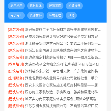
房产地产
农林牧渔
建筑装修
机械设备
电子电工
资源材料
环境管理
其他
[建筑装修]
嘉兴家装施工全包环保材料嘉兴美派建材科技有限公司
[建筑装修]
品质装饰家装设计哪家好雅居美家全屋定制方案
[建筑装修]
浙江臻美新型建材有限公司：靠谱二手房翻新一站式急装
[建筑装修]
同城知名室内设计团队高端嘉兴绿色之家建材科技有限公司
[建筑装修]
周边高端定制家庭装修报价明细——顶派全铝高端定制
[教育培训]
大连25考研全程班怎么样 社科赛斯考研专注考研教育
[建筑装修]
深圳装饰多少钱一平售后无忧，广东鼎饰空间装饰工程有限公司本地服务
[生活服务]
湖北省腾冠畅实业贸易有限公司轮胎批发一手价
[建筑装修]
西安未央区省心家装施工毛坯房材料靠谱——居安天成
[建筑装修]
匠心施工家装改造二手房改造，雅美和居建材科技焕新您的家
[建筑装修]
城区实力商家家庭装修实景案例_顶派全铝高端定制
[建筑装修]
江苏东钢金属科技有限公司：不锈钢浴室柜厂家江浙沪招商加盟