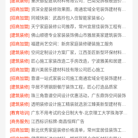
[建筑装修]
重庆御墅建筑材料有限公司：巴南免拆模板造价预算
[招商加盟]
资深全屋装修效果图，南通宏域全宅装饰建材有限公司
[招商加盟]
同城快装：武昌拎包入住智能家装省心
[招商加盟]
天宁家庭装修公司推荐，常州宜居佳装饰工程有限公司值得信赖
[建筑装修]
佛山顺德专业家装装饰佛山市雅居美家建筑装饰工程有限公司
[招商加盟]
福建尚艺空间：新房家庭装修硬装施工服务
[建筑装修]
空间定制设计方案厂家，江西圣匠新型环保材料有限公司，个性化全屋整装
[建筑装修]
匠心施工家装改造二手房改造，宁波雅美和居建材科技有限公司
[招商加盟]
嘉兴美居乐建材科技有限公司匠心施工
[招商加盟]
靠谱一站式家装公司施工南通宏域全宅装饰建材有限公司
[建筑装修]
华居不锈钢厨餐厅装饰工程，匠心打造品质家
[建筑装修]
珠三角靠谱空间设计优惠活动，广东鼎饰空间装饰
[建筑装修]
透明装修设计施工精装就选浙江臻美新型建材有限公司
[教育培训]
广东不用考试的全日制大专-北京理工大学珠海学院继教院
[商务服务]
江西标识标牌-南昌恒辉广告
[招商加盟]
新北优秀家庭装修价格清单，常州宜居佳装饰工程有限公司