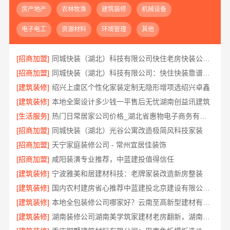
房产地产
农林牧渔
建筑装修
机械设备
电子电工
资源材料
环境管理
其他
[招商加盟]
同城快装（湖北）科技有限公司快住老房快装公司工期保障省心
[招商加盟]
同城快装（湖北）科技有限公司：快住快装靠谱吗省心
[建筑装修]
绍兴上虞区个性化家装定制无隐形增项选绍兴卓鑫
[建筑装修]
本地全案设计多少钱一平售后无忧湖南创益讯建筑
[生活服务]
热门日常居家公司价格_湖北省惠物电子商务有限公司
[招商加盟]
同城快装（湖北）光谷公寓改造极简风科技家装
[招商加盟]
天宁家庭装修公司 - 常州宜居佳装饰
[招商加盟]
咸阳装潢专业推荐，中蓝建投值得信任
[建筑装修]
宁波雅美和居建材科技：老牌家装改造新房整装
[建筑装修]
国内农村建房省心推荐中蓝建投北京建设有限公司四川
[建筑装修]
本地全包装修公司哪家好？云南至高新型建材有限公司
[建筑装修]
湖南装修公司湖南美学筑家建材老房翻新，湖南美学筑家建材有限公司焕新你的生活