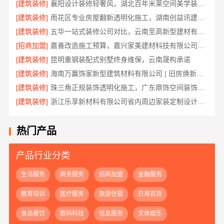
[建筑装修]
襄阳设计装修轻奢风，湖北百年米莱空间美学装饰材料有限公司打造理想居所
[建筑装修]
雨花区专业房屋翻新透明化施工，湖南创益讯建筑有限公司
[建筑装修]
五华一站式装修公司对比，云南至高新型建材有限公司
[招商加盟]
嘉善改造施工预算，嘉兴家美建材科技有限公司透明报价
[建筑装修]
昆明重钢装配式别墅终身维保，云南晟构承诺
[建筑装修]
海南万赢饰家新型建筑材料有限公司 | 旧房焕新吊顶造型
[建筑装修]
珠三角正规装饰透明化施工，广东鼎饰空间装饰工程有限公司
[建筑装修]
浙江乐享新材料有限公司省内周边家装定制设计大概报价
热门产品
产品行业分类
生活服务
商务服务
招商加盟
金融服务
教育培训
医疗服务
旅游住宿
日用百货
食品餐饮
数码科技
信息服务
文体娱乐