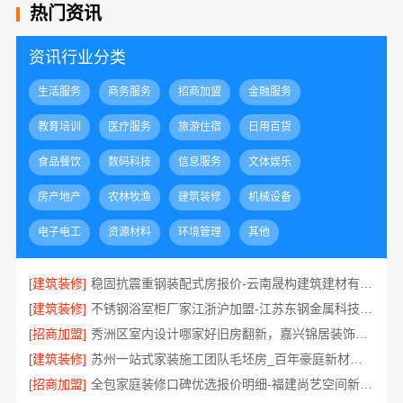
热门资讯
资讯行业分类
生活服务
商务服务
招商加盟
金融服务
教育培训
医疗服务
旅游住宿
日用百货
食品餐饮
数码科技
信息服务
文体娱乐
房产地产
农林牧渔
建筑装修
机械设备
电子电工
资源材料
环境管理
其他
[建筑装修]
稳固抗震重钢装配式房报价-云南晟构建筑建材有限公司
[建筑装修]
不锈钢浴室柜厂家江浙沪加盟-江苏东钢金属科技有限公司
[招商加盟]
秀洲区室内设计哪家好旧房翻新，嘉兴锦居装饰材料有限公司
[建筑装修]
苏州一站式家装施工团队毛坯房_百年豪庭新材料全案
[招商加盟]
全包家庭装修口碑优选报价明细-福建尚艺空间新材料科技有限公司