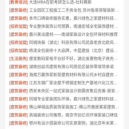
[教育培训]
大连MBA在职考研怎么选-社科赛斯
[建筑装修]
工业园区工程施工二手房全包 苏州兔哥哥智装新材料
[建筑装修]
本市口碑装修服务实惠，嘉兴绿色之家建材科技有限公司为您打造环保家园
[招商加盟]
专业整体装饰公司预算，南通宏域全宅装饰建材精确报价
[建筑装修]
嘉兴美派建材——南湖家装设计全包环保材料推荐
[招商加盟]
同城快装（湖北）科技有限公司武昌老房北欧风装修
[招商加盟]
杨凌全包装修十大品牌，中蓝建投（北京）建设有限公司武功分公司口碑之选
[生活服务]
便宜数码家电平台好不好，湖北省惠物电子商务有限公司评测
[建筑装修]
湖南创益讯建筑有限公司雨花区装饰零增项承诺
[建筑装修]
海南万赢饰家新型建筑材料有限公司乡村自建房门窗焕新改造
[建筑装修]
江苏东钢厂家全屋不锈钢定制生产基地兴化江苏东钢金属科技有限公司
[建筑装修]
西安未央区一站式家装设计刚需房售后完善-居安天成建筑工程有限责任公司
[建筑装修]
同城专业家装团队环保，嘉兴绿色之家建材科技有限公司
[建筑装修]
佛山禅城品质装饰家装施工-佛山市雅居美家建筑装饰工程有限公司
[建筑装修]
高端装修公司推荐，南京市创亿讯环保家装口碑佳
[建筑装修]
鄂州有设计感装修公司实景案例，湖北百年米莱空间美学装饰材料有限公司