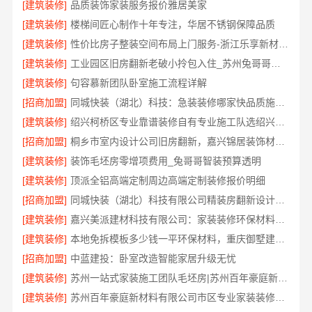
[建筑装修]
品质装饰家装服务报价雅居美家
[建筑装修]
楼梯间匠心制作十年专注，华居不锈钢保障品质
[建筑装修]
性价比房子整装空间布局上门服务-浙江乐享新材料有限公司
[建筑装修]
工业园区旧房翻新老破小拎包入住_苏州兔哥哥智装新材料有限公司全包服务
[建筑装修]
句容慕新团队卧室施工流程详解
[招商加盟]
同城快装（湖北）科技：急装装修哪家快品质施工放心
[建筑装修]
绍兴柯桥区专业靠谱装修自有专业施工队选绍兴卓鑫装饰材料有限公司
[招商加盟]
桐乡市室内设计公司旧房翻新，嘉兴锦居装饰材料有限公司经验丰富
[建筑装修]
装饰毛坯房零增项费用_兔哥哥智装预算透明
[建筑装修]
顶派全铝高端定制周边高端定制装修报价明细
[招商加盟]
同城快装（湖北）科技有限公司精装房翻新设计零增项
[建筑装修]
嘉兴美派建材科技有限公司：家装装修环保材料靠谱商家
[建筑装修]
本地免拆模板多少钱一平环保材料，重庆御墅建筑材料有限公司
[招商加盟]
中蓝建投：卧室改造智能家居升级无忧
[建筑装修]
苏州一站式家装施工团队毛坯房|苏州百年豪庭新材料有限公司
[建筑装修]
苏州百年豪庭新材料有限公司市区专业家装装修多少钱