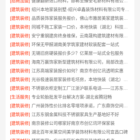
[招商加盟]
健康翻新进口材料，邯郸至臻全宅新材料有限公司臻选全球优质原料
[建筑装修]
绍兴本地家装别墅-绍兴卓鑫装饰材料有限公司专注别墅家装
[建筑装修]
品质装饰家装服务报价，佛山市雅居美家建筑装饰工程有限公司透明实惠
[建筑装修]
同城不拖工家装一口价，本地快装（湖北）科技有限公司全程托管
[建筑装修]
安宁重钢建房终身维保，云南晟构建筑建材有限公司守护您的家
[建筑装修]
环保无甲醛湖南美学筑家建材软装配套一站式
[建筑装修]
无锡旧房硬装报价多少？亿莱居一站式全包服务
[建筑装修]
海南万赢饰家新型建筑材料有限公司，局部改造居室报价明细
[建筑装修]
江苏高端家装报价如何？南京市创亿讯透明实惠
[建筑装修]
光谷极速装居家装修毛坯房，本地快装（湖北）科技有限公司装配化施工
[建筑装修]
不锈钢衣柜定制工厂江浙沪联系电话——江苏东钢金属科技有限公司
[生活服务]
专业轮胎批发平台解决方案-湖北省腾冠畅
[建筑装修]
广州装饰性价比排名零增项承诺，广东鼎饰空间装饰工程有限公司
[建筑装修]
江苏东钢金属科技不锈钢家具生产基地好不好
[建筑装修]
南京装修公司哪家好南京市创亿讯环保家装
[建筑装修]
湖北百年米莱空间美学装饰材料有限公司宜昌口碑