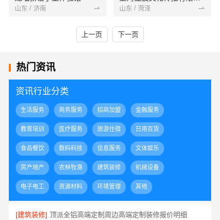
山东 / 济南
山东 / 菏泽
上一页
下一页
热门资讯
资讯行业分类
生活服务
商务服务
招商加盟
金融服务
教育培训
医疗服务
旅游住宿
日用百货
食品餐饮
数码科技
信息服务
文体娱乐
房产地产
农林牧渔
建筑装修
机械设备
电子电工
资源材料
环境管理
其他
[建筑装修]
顶派全铝高端定制周边高端定制装修报价明细