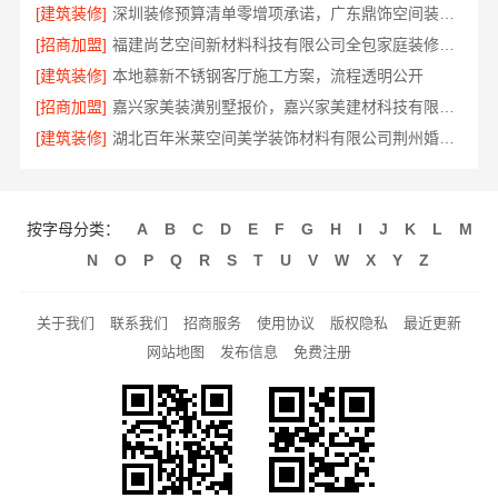
[建筑装修]
深圳装修预算清单零增项承诺，广东鼎饰空间装饰工程有限公司靠谱
[招商加盟]
福建尚艺空间新材料科技有限公司全包家庭装修口碑优选报价明细
[建筑装修]
本地慕新不锈钢客厅施工方案，流程透明公开
[招商加盟]
嘉兴家美装潢别墅报价，嘉兴家美建材科技有限公司定制方案
[建筑装修]
湖北百年米莱空间美学装饰材料有限公司荆州婚房装修
按字母分类：
A
B
C
D
E
F
G
H
I
J
K
L
M
N
O
P
Q
R
S
T
U
V
W
X
Y
Z
关于我们
联系我们
招商服务
使用协议
版权隐私
最近更新
网站地图
发布信息
免费注册