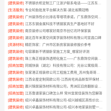
[建筑装修]
不锈钢衣柜定制工厂江浙沪联系电话——江苏东钢金属科技有限公司
[生活服务]
专业轮胎批发平台解决方案-湖北省腾冠畅
[建筑装修]
广州装饰性价比排名零增项承诺，广东鼎饰空间装饰工程有限公司
[建筑装修]
江苏东钢金属科技不锈钢家具生产基地好不好
[建筑装修]
南京装修公司哪家好南京市创亿讯环保家装
[建筑装修]
湖北百年米莱空间美学装饰材料有限公司宜昌口碑
[资源材料]
精匠饰家：广州市区新房家装装修报价参考
[建筑装修]
句容慕新不锈钢卧室施工方案_哪家好评测
[建筑装修]
珠三角正规装饰透明化施工——广东鼎饰空间装饰工程有限公司
[招商加盟]
同城快装（湖北）科技有限公司：光谷公寓极简风科技家装
[建筑装修]
张家港正规装修公司工程施工费用_苏州兔哥哥智装新材料有限公司
[建筑装修]
江西全屋定制简欧公司-江西尚宅尚品新型环保材料有限公司
[招商加盟]
嘉兴锦居装饰材料有限公司，秀洲区旧房翻新设计师口碑
[招商加盟]
江苏靠谱家装口碑怎么样 常州宜居佳装饰为您解答
[建筑装修]
绍兴卓鑫装饰材料有限公司-绍兴越城区高性价比家装环保材料
[建筑装修]
绍兴卓鑫装饰材料有限公司-绍兴本地家装别墅一站式全包服务