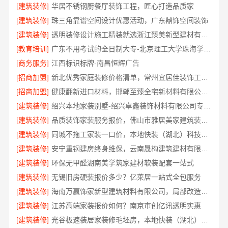
[建筑装修]
华居不锈钢厨餐厅装饰工程，匠心打造品质家
[建筑装修]
珠三角靠谱空间设计优惠活动，广东鼎饰空间装饰
[建筑装修]
透明装修设计施工精装就选浙江臻美新型建材有限公司
[教育培训]
广东不用考试的全日制大专-北京理工大学珠海学院继教院
[商务服务]
江西标识标牌-南昌恒辉广告
[招商加盟]
新北优秀家庭装修价格清单，常州宜居佳装饰工程有限公司
[招商加盟]
健康翻新进口材料，邯郸至臻全宅新材料有限公司臻选全球优质原料
[建筑装修]
绍兴本地家装别墅-绍兴卓鑫装饰材料有限公司专注别墅家装
[建筑装修]
品质装饰家装服务报价，佛山市雅居美家建筑装饰工程有限公司透明实惠
[建筑装修]
同城不拖工家装一口价，本地快装（湖北）科技有限公司全程托管
[建筑装修]
安宁重钢建房终身维保，云南晟构建筑建材有限公司守护您的家
[建筑装修]
环保无甲醛湖南美学筑家建材软装配套一站式
[建筑装修]
无锡旧房硬装报价多少？亿莱居一站式全包服务
[建筑装修]
海南万赢饰家新型建筑材料有限公司，局部改造居室报价明细
[建筑装修]
江苏高端家装报价如何？南京市创亿讯透明实惠
[建筑装修]
光谷极速装居家装修毛坯房，本地快装（湖北）科技有限公司装配化施工