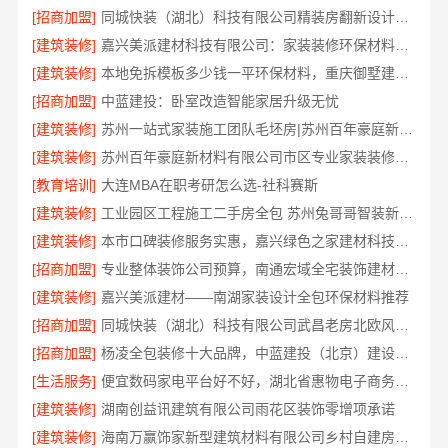
[招商加盟]
同城快装（湖北）科技有限公司精装房翻新设计零增项
[建筑装修]
嘉兴美派建材科技有限公司：家装装修环保材料靠谱商家
[建筑装修]
本地免拆模板多少钱一平环保材料，重庆御墅建筑材料有限公司
[招商加盟]
中蓝建投：卧室改造智能家居升级无忧
[建筑装修]
苏州一站式家装施工团队毛坯房|苏州百年豪庭新材料有限公司
[建筑装修]
苏州百年豪庭新材料有限公司市区专业家装装修多少钱
[教育培训]
大连MBA在职考研怎么选-社科赛斯
[建筑装修]
工业园区工程施工二手房全包 苏州兔哥哥智装新材料
[建筑装修]
本市口碑装修服务实惠，嘉兴绿色之家建材科技有限公司为您打造环保家园
[招商加盟]
专业整体装饰公司预算，南通宏域全宅装饰建材精确报价
[建筑装修]
嘉兴美派建材——南湖家装设计全包环保材料推荐
[招商加盟]
同城快装（湖北）科技有限公司武昌老房北欧风装修
[招商加盟]
杨凌全包装修十大品牌，中蓝建投（北京）建设有限公司武功分公司口碑之选
[生活服务]
便宜数码家电平台好不好，湖北省惠物电子商务有限公司评测
[建筑装修]
湖南创益讯建筑有限公司雨花区装饰零增项承诺
[建筑装修]
海南万赢饰家新型建筑材料有限公司乡村自建房门窗焕新改造