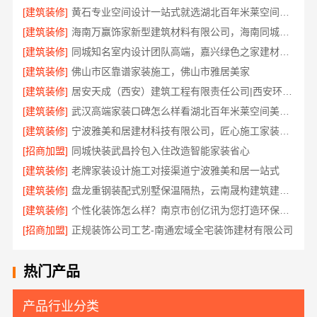
[建筑装修]
黄石专业空间设计一站式就选湖北百年米莱空间美学装饰材料有限公司
[建筑装修]
海南万赢饰家新型建筑材料有限公司，海南同城家装免费勘测享服务
[建筑装修]
同城知名室内设计团队高端，嘉兴绿色之家建材科技有限公司定制美学
[建筑装修]
佛山市区靠谱家装施工，佛山市雅居美家
[建筑装修]
居安天成（西安）建筑工程有限责任公司|西安环保家装公寓自有施工队
[建筑装修]
武汉高端家装口碑怎么样看湖北百年米莱空间美学装饰材料有限公司
[建筑装修]
宁波雅美和居建材科技有限公司，匠心施工家装对接渠道
[招商加盟]
同城快装武昌拎包入住改造智能家装省心
[建筑装修]
老牌家装设计施工对接渠道宁波雅美和居一站式
[建筑装修]
盘龙重钢装配式别墅保温隔热，云南晟构建筑建材有限公司专业施工
[建筑装修]
个性化装饰怎么样？南京市创亿讯为您打造环保家装
[招商加盟]
正规装饰公司工艺-南通宏域全宅装饰建材有限公司
热门产品
产品行业分类