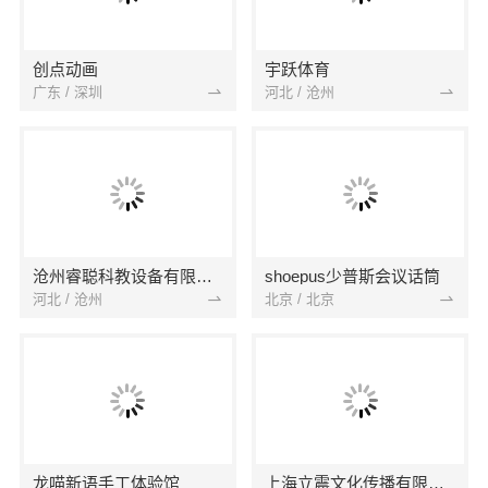
创点动画
宇跃体育
广东 / 深圳
河北 / 沧州
沧州睿聪科教设备有限公司
shoepus少普斯会议话筒
河北 / 沧州
北京 / 北京
龙喵新语手工体验馆
上海立震文化传播有限公司