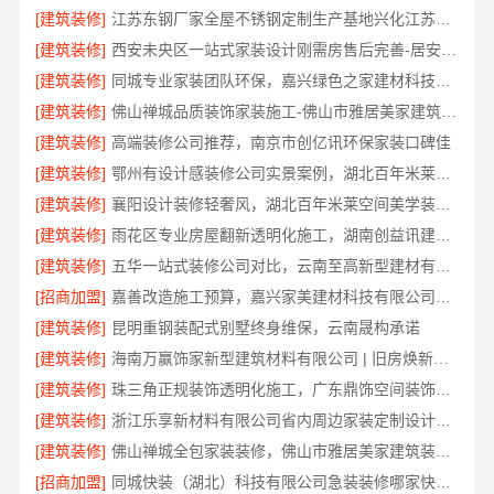
[建筑装修]
江苏东钢厂家全屋不锈钢定制生产基地兴化江苏东钢金属科技有限公司
[建筑装修]
西安未央区一站式家装设计刚需房售后完善-居安天成建筑工程有限责任公司
[建筑装修]
同城专业家装团队环保，嘉兴绿色之家建材科技有限公司
[建筑装修]
佛山禅城品质装饰家装施工-佛山市雅居美家建筑装饰工程有限公司
[建筑装修]
高端装修公司推荐，南京市创亿讯环保家装口碑佳
[建筑装修]
鄂州有设计感装修公司实景案例，湖北百年米莱空间美学装饰材料有限公司
[建筑装修]
襄阳设计装修轻奢风，湖北百年米莱空间美学装饰材料有限公司打造理想居所
[建筑装修]
雨花区专业房屋翻新透明化施工，湖南创益讯建筑有限公司
[建筑装修]
五华一站式装修公司对比，云南至高新型建材有限公司
[招商加盟]
嘉善改造施工预算，嘉兴家美建材科技有限公司透明报价
[建筑装修]
昆明重钢装配式别墅终身维保，云南晟构承诺
[建筑装修]
海南万赢饰家新型建筑材料有限公司 | 旧房焕新吊顶造型
[建筑装修]
珠三角正规装饰透明化施工，广东鼎饰空间装饰工程有限公司
[建筑装修]
浙江乐享新材料有限公司省内周边家装定制设计大概报价
[建筑装修]
佛山禅城全包家装装修，佛山市雅居美家建筑装饰工程有限公司
[招商加盟]
同城快装（湖北）科技有限公司急装装修哪家快品质施工