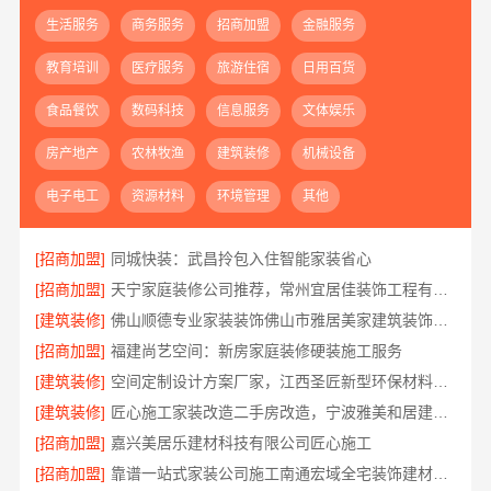
生活服务
商务服务
招商加盟
金融服务
教育培训
医疗服务
旅游住宿
日用百货
食品餐饮
数码科技
信息服务
文体娱乐
房产地产
农林牧渔
建筑装修
机械设备
电子电工
资源材料
环境管理
其他
[招商加盟]
同城快装：武昌拎包入住智能家装省心
[招商加盟]
天宁家庭装修公司推荐，常州宜居佳装饰工程有限公司值得信赖
[建筑装修]
佛山顺德专业家装装饰佛山市雅居美家建筑装饰工程有限公司
[招商加盟]
福建尚艺空间：新房家庭装修硬装施工服务
[建筑装修]
空间定制设计方案厂家，江西圣匠新型环保材料有限公司，个性化全屋整装
[建筑装修]
匠心施工家装改造二手房改造，宁波雅美和居建材科技有限公司
[招商加盟]
嘉兴美居乐建材科技有限公司匠心施工
[招商加盟]
靠谱一站式家装公司施工南通宏域全宅装饰建材有限公司