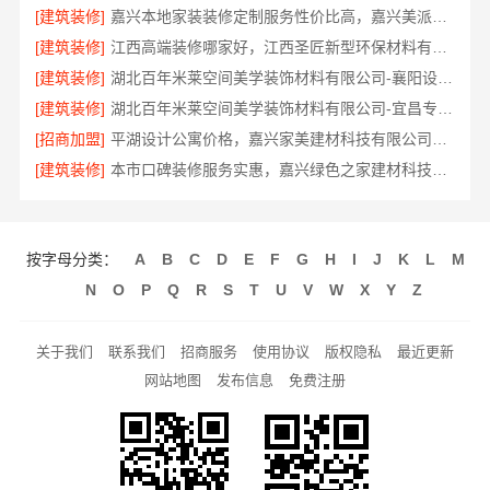
[建筑装修]
嘉兴本地家装装修定制服务性价比高，嘉兴美派建材实景呈现
[建筑装修]
江西高端装修哪家好，江西圣匠新型环保材料有限公司
[建筑装修]
湖北百年米莱空间美学装饰材料有限公司-襄阳设计装修轻奢风实景展示
[建筑装修]
湖北百年米莱空间美学装饰材料有限公司-宜昌专业装修公司口碑怎么样
[招商加盟]
平湖设计公寓价格，嘉兴家美建材科技有限公司全案一站式服务
[建筑装修]
本市口碑装修服务实惠，嘉兴绿色之家建材科技有限公司让您装修无忧
按字母分类：
A
B
C
D
E
F
G
H
I
J
K
L
M
N
O
P
Q
R
S
T
U
V
W
X
Y
Z
关于我们
联系我们
招商服务
使用协议
版权隐私
最近更新
网站地图
发布信息
免费注册