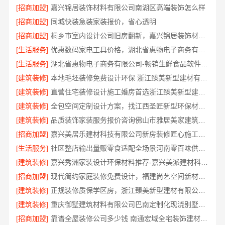
[招商加盟]
嘉兴锦居装饰材料有限公司南湖区高端装饰怎么样
[招商加盟]
同城快装急装家装报价，省心透明
[招商加盟]
桐乡市室内设计公司旧房翻新，嘉兴锦居装饰材料有限公司
[生活服务]
优惠数码家电工具价格，湖北省惠物电子商务有限公司
[生活服务]
湖北省惠物电子商务有限公司-畅销生鲜食品软件功能
[建筑装修]
本地毛坯装修免费设计环保 浙江臻美新型建材有限公司透明施工
[建筑装修]
直营住宅装修设计施工婚房首选浙江臻美新型建材有限公司
[建筑装修]
全包空间定制设计方案，找江西圣匠新型环保材料有限公司
[建筑装修]
品质装饰家装服务报价咨询佛山市雅居美家建筑装饰工程有限公司
[招商加盟]
嘉兴美居乐建材科技有限公司新房装修匠心施工收费多少
[生活服务]
社区整店输出量贩零食适配全场景河南零百味供应链有限公司
[建筑装修]
嘉兴秀洲家装设计环保材料推荐-嘉兴美派建材科技有限公司
[招商加盟]
现代简约家庭装修免费设计，福建尚艺空间新材料整体落地
[建筑装修]
正规装修质保学区房，浙江臻美新型建材有限公司给孩子安心居所
[建筑装修]
重庆御墅建筑材料有限公司巴南定制化现浇别墅抗震防风
[招商加盟]
靠谱全屋装修公司多少钱 南通宏域全宅装饰建材有限公司