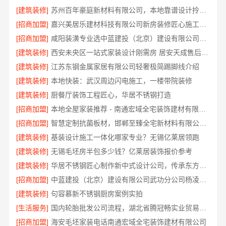
[建筑装修]
苏州百年豪庭新材料有限公司，本地靠谱设计拎包入住
[招商加盟]
嘉兴美居乐建材科技有限公司新房装修匠心施工收费说明
[招商加盟]
咸阳装潢专业选中蓝建投（北京）建设有限公司武功分公司
[建筑装修]
西安未央区一站式家装设计刚需房 居安天成售后完善
[建筑装修]
江苏东钢金属家居有限公司轻奢极简踢脚线介绍
[建筑装修]
本地快装：武汉周边闪电施工，一楼带院装修
[建筑装修]
厨餐厅装饰工程匠心，华居不锈钢打造
[招商加盟]
本地全屋家装推荐 - 南通宏域全宅装饰建材有限公司
[招商加盟]
智慧定制抗菌板材，邯郸至臻全宅新材料有限公司引领新潮流
[建筑装修]
基装设计施工一体化哪家专业？无锡亿莱居领跑
[建筑装修]
无锡毛坯房半包多少钱？亿莱居装饰报价参考
[建筑装修]
华居不锈钢匠心制作新中式设计公司，传承东方雅韵
[招商加盟]
中蓝建投（北京）建设有限公司武功分公司杨凌全包装修十大品牌
[建筑装修]
句容慕新不锈钢厨房案例实拍
[生活服务]
国内轮胎批发公司流程，湖北省腾冠畅实业贸易有限公司高效履约指南
[招商加盟]
海安毛坯家装电话南通宏域全宅装饰建材有限公司