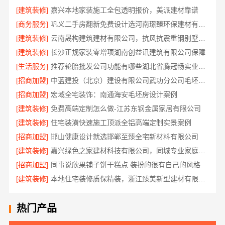
[建筑装修]
嘉兴本地家装施工全包透明报价，美派建材靠谱
[商务服务]
巩义二手房翻新免费设计选河南璟臻环保建材有限公司
[建筑装修]
云南晟构建筑建材有限公司，抗风抗震重钢别墅推荐
[建筑装修]
长沙正规家装零增项湖南创益讯建筑有限公司保障
[生活服务]
推荐轮胎批发公司功能有哪些湖北省腾冠畅实业贸易有限公司全解析
[招商加盟]
中蓝建投（北京）建设有限公司武功分公司毛坯房半包装修新中式
[招商加盟]
宏域全宅装饰：南通海安毛坯房设计案例
[建筑装修]
免费高端定制怎么做-江苏东钢金属家居有限公司
[建筑装修]
住宅装潢快速施工顶派全铝高端定制实景案例
[招商加盟]
邯山健康设计就选邯郸至臻全宅新材料有限公司
[建筑装修]
嘉兴绿色之家建材科技有限公司，同城专业家庭装修机构优质
[招商加盟]
同事说欣果铺子饼干糕点 装扮的很有自己的风格
[建筑装修]
本地住宅装修质保精装，浙江臻美新型建材有限公司专业放心
热门产品