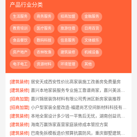
产品行业分类
生活服务
商务服务
招商加盟
金融服务
教育培训
医疗服务
旅游住宿
日用百货
食品餐饮
数码科技
信息服务
文体娱乐
房产地产
农林牧渔
建筑装修
机械设备
电子电工
资源材料
环境管理
其他
[建筑装修]
居安天成西安性价比高家装施工改善房免费量房
[建筑装修]
嘉兴本地家装服务专业施工靠谱商家，嘉兴美派建材科技口碑之选
[招商加盟]
嘉兴锦居装饰材料有限公司秀洲区新房家装推荐
[招商加盟]
小户型家装全屋改造-福建尚艺空间新材料科技有限公司
[建筑装修]
本地全案设计多少钱一平售后无忧，湖南创益讯建筑有限公司
[建筑装修]
海南万赢饰家直营家庭装修成本管控方案
[建筑装修]
巴南免拆模板造价预算抗震防风，重庆御墅建筑材料有限公司