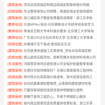
[建筑装修]
顶派全铝高端定制周边高端定制装修报价明细
[招商加盟]
专业整体装饰公司预算，南通宏域全宅装饰建材有限公司明细透明
[建筑装修]
浙江城区房子整装免费量房选哪家｜浙江乐享新材料有限公司
[教育培训]
大连MPAcc培训-社科赛斯会计专硕考研系统学习 避免疏漏
[教育培训]
珠海全日制大专本科报名要求-北京理工大学珠海学院继续教育学院
[教育培训]
广东省100分左右的本科大学-北京理工大学珠海学院继教院
[招商加盟]
欣果铺子豆干香卤 更加贴近生活
[建筑装修]
住宅装潢快速施工实景案例_顶派全铝高端定制
[招商加盟]
邯山装饰无醛添加，邯郸至臻全宅新材料有限公司
[生活服务]
河南零百味供应链有限公司全程护航量贩零食铺无忧经营
[建筑装修]
无锡住宅装饰哪家好？无锡亿莱居装饰工程材料有限公司
[招商加盟]
常州性价比高家装价格清单，常州宜居佳装饰工程有限公司
[建筑装修]
抗风抗震重钢别墅推荐_云南晟构建筑建材有限公司
[建筑装修]
万赢饰家局部改造居室装修明细报价透明
[建筑装修]
厨餐厅装饰工程匠心，华居不锈钢匠心服务
[建筑装修]
省内周边居家改造免费量房收费标准，浙江乐享新材料有限公司透明报价清单