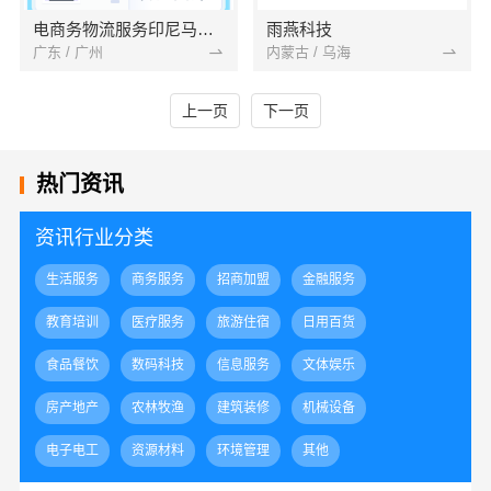
电商务物流服务印尼马来海运空运双清到门
雨燕科技
广东 / 广州
内蒙古 / 乌海
上一页
下一页
热门资讯
资讯行业分类
生活服务
商务服务
招商加盟
金融服务
教育培训
医疗服务
旅游住宿
日用百货
食品餐饮
数码科技
信息服务
文体娱乐
房产地产
农林牧渔
建筑装修
机械设备
电子电工
资源材料
环境管理
其他