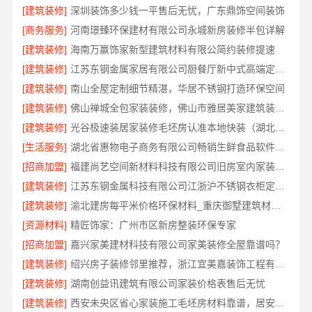
[建筑装修]
深圳装饰多少钱一平售后无忧，广东鼎饰空间装饰
[商务服务]
河南璟臻环保建材有限公司永城新房装修半包详解
[建筑装修]
海南万赢饰家新型建筑材料有限公简约装修提速
[建筑装修]
江苏东钢金属家居有限公司厨餐厅新中式高端定制费用
[建筑装修]
南山全屋定制细节精湛，华居不锈钢打造环保空间
[建筑装修]
佛山禅城全包家装装修，佛山市雅居美家建筑装饰工程有限公司省心到家
[建筑装修]
光谷极速装居家装修毛坯房认准本地快装（湖北）科技有限公司
[生活服务]
湖北省惠物电子商务有限公司畅销生鲜食品软件功能一览
[招商加盟]
福建尚艺空间新材料科技有限公司旧房室内家装自有工厂整体落地
[建筑装修]
江苏东钢金属科技有限公司江浙沪不锈钢衣柜定制电话
[建筑装修]
渝北建房每平米价格环保材料_重庆御墅建筑材料有限公司
[资源材料]
精匠饰家：广州市区新房整装环保专家
[招商加盟]
嘉兴家美建材科技有限公司家美装修全屋靠谱吗？
[建筑装修]
绍兴房子装修邻里推荐，浙江宜美嘉装饰工程有限公司口碑之选
[建筑装修]
湖南创益讯建筑有限公司家装价格表售后无忧
[建筑装修]
西安未央区省心家装施工毛坯房材料靠谱，居安天成