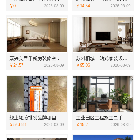
￥0
￥14.54
2026-08-09
2026-08-09
嘉兴美居乐新房装修空间规划案例-嘉兴美居乐建材科技有限公司
苏州相城一站式家装设计多少钱拎包入住百年豪庭
￥24.57
￥95.06
2026-08-09
2026-08-09
线上轮胎批发品牌哪里买选湖北省腾冠畅实业贸易有限公司
工业园区工程施工二手房全包，苏州兔哥哥智装新材料有限公司一站式服务
￥543.88
￥15.2
2026-08-09
2026-08-09