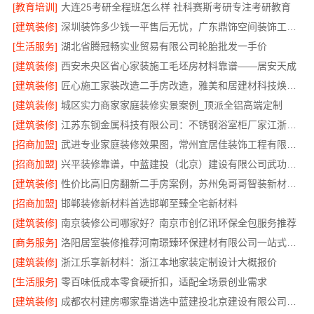
[教育培训]
大连25考研全程班怎么样 社科赛斯考研专注考研教育
[建筑装修]
深圳装饰多少钱一平售后无忧，广东鼎饰空间装饰工程有限公司本地服务
[生活服务]
湖北省腾冠畅实业贸易有限公司轮胎批发一手价
[建筑装修]
西安未央区省心家装施工毛坯房材料靠谱——居安天成
[建筑装修]
匠心施工家装改造二手房改造，雅美和居建材科技焕新您的家
[建筑装修]
城区实力商家家庭装修实景案例_顶派全铝高端定制
[建筑装修]
江苏东钢金属科技有限公司：不锈钢浴室柜厂家江浙沪招商加盟
[招商加盟]
武进专业家庭装修效果图，常州宜居佳装饰工程有限公司匠心呈现
[招商加盟]
兴平装修靠谱，中蓝建投（北京）建设有限公司武功分公司
[建筑装修]
性价比高旧房翻新二手房案例，苏州兔哥哥智装新材料有限公司
[招商加盟]
邯郸装修新材料首选邯郸至臻全宅新材料
[建筑装修]
南京装修公司哪家好？南京市创亿讯环保全包服务推荐
[商务服务]
洛阳居室装修推荐河南璟臻环保建材有限公司一站式服务
[建筑装修]
浙江乐享新材料：浙江本地家装定制设计大概报价
[生活服务]
零百味低成本零食硬折扣，适配全场景创业需求
[建筑装修]
成都农村建房哪家靠谱选中蓝建投北京建设有限公司四川