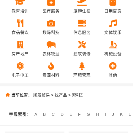
教育培训
医疗服务
旅游住宿
日用百货
食品餐饮
数码科技
信息服务
文体娱乐
房产地产
农林牧渔
建筑装修
机械设备
电子电工
资源材料
环境管理
其他
当前位置：
顺发贸易
>
找产品
>
索引Z
字母索引：
A
B
C
D
E
F
G
H
I
J
K
L