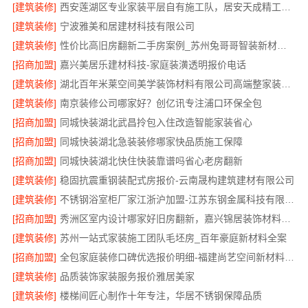
[建筑装修]
西安莲湖区专业家装平层自有施工队，居安天成精工细作
[建筑装修]
宁波雅美和居建材科技有限公司
[建筑装修]
性价比高旧房翻新二手房案例_苏州兔哥哥智装新材料有限公司
[招商加盟]
嘉兴美居乐建材科技-家庭装潢透明报价电话
[建筑装修]
湖北百年米莱空间美学装饰材料有限公司高端整家装修老房
[建筑装修]
南京装修公司哪家好？创亿讯专注浦口环保全包
[招商加盟]
同城快装湖北武昌拎包入住改造智能家装省心
[招商加盟]
同城快装湖北急装装修哪家快品质施工保障
[招商加盟]
同城快装湖北快住快装靠谱吗省心老房翻新
[建筑装修]
稳固抗震重钢装配式房报价-云南晟构建筑建材有限公司
[建筑装修]
不锈钢浴室柜厂家江浙沪加盟-江苏东钢金属科技有限公司
[招商加盟]
秀洲区室内设计哪家好旧房翻新，嘉兴锦居装饰材料有限公司
[建筑装修]
苏州一站式家装施工团队毛坯房_百年豪庭新材料全案
[招商加盟]
全包家庭装修口碑优选报价明细-福建尚艺空间新材料科技有限公司
[建筑装修]
品质装饰家装服务报价雅居美家
[建筑装修]
楼梯间匠心制作十年专注，华居不锈钢保障品质