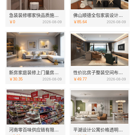
急装装修哪家快品质施工，同城快装（湖北）科技有限公司省心靠谱
佛山顺德全包家装设计，雅居美家一站式服务从设计到落地
￥0
￥85.64
2026-08-09
2026-08-09
新房家庭装修上门量房整体落地，福建尚艺空间新材料科技
性价比房子整装空间布局上门服务—浙江乐享新材料有限公司
￥30.35
￥49.77
2026-08-09
2026-08-09
河南零百味供应链有限公司低成本量贩零食全域盈利
平湖设计公寓价格透明吗？嘉兴家美建材科技为您规划