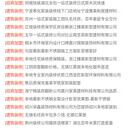
[招商加盟]
同城快装湖北全包一站式装修日式原木风快速
[建筑装修]
宁波奉化家装装修线下门店地址宁波雅美和居建材科技有限公司
[建筑装修]
苏州一站式家装施工团队毛坯房，百年豪庭专业交付
[建筑装修]
正规装修质保学区房信赖浙江臻美新型建材有限公司
[建筑装修]
五华一站式装修公司对比云南至高新型建材有限公司
[招商加盟]
桐乡市环保室内设计口碑嘉兴锦居装饰材料有限公司
[建筑装修]
句容慕新慕新不锈钢施工方案卧室哪家好
[建筑装修]
本地住宅装修质保精装，浙江臻美新型建材有限公司放心选
[建筑装修]
江阴房屋翻新价格，无锡亿莱居本地化服务首选
[建筑装修]
本地专业室内装修优势江西圣匠新型环保材料有限公司
[建筑装修]
售后质保完善美学筑家软装配套
[招商加盟]
海宁精装房翻新公司嘉兴家美建材科技有限公司品质保障
[建筑装修]
本地慕新不锈钢全案设计卧室效果图-慕新不锈钢
[建筑装修]
绍兴卓鑫装饰材料有限公司为您提供绍兴本地家装别墅服务
[建筑装修]
无锡毛坯房半包多少钱-无锡亿莱居
[建筑装修]
荆州装修公司婚房选哪家？湖北百年米莱打造爱巢