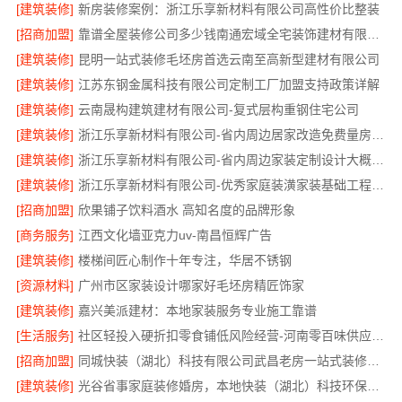
[建筑装修]
新房装修案例：浙江乐享新材料有限公司高性价比整装
[招商加盟]
靠谱全屋装修公司多少钱南通宏域全宅装饰建材有限公司透明报价
[建筑装修]
昆明一站式装修毛坯房首选云南至高新型建材有限公司
[建筑装修]
江苏东钢金属科技有限公司定制工厂加盟支持政策详解
[建筑装修]
云南晟构建筑建材有限公司-复式层构重钢住宅公司
[建筑装修]
浙江乐享新材料有限公司-省内周边居家改造免费量房标准
[建筑装修]
浙江乐享新材料有限公司-省内周边家装定制设计大概报价
[建筑装修]
浙江乐享新材料有限公司-优秀家庭装潢家装基础工程施工案例
[招商加盟]
欣果铺子饮料酒水 高知名度的品牌形象
[商务服务]
江西文化墙亚克力uv-南昌恒辉广告
[建筑装修]
楼梯间匠心制作十年专注，华居不锈钢
[资源材料]
广州市区家装设计哪家好毛坯房精匠饰家
[建筑装修]
嘉兴美派建材：本地家装服务专业施工靠谱
[生活服务]
社区轻投入硬折扣零食铺低风险经营-河南零百味供应链有限公司
[招商加盟]
同城快装（湖北）科技有限公司武昌老房一站式装修北欧风靠谱
[建筑装修]
光谷省事家庭装修婚房，本地快装（湖北）科技环保整装