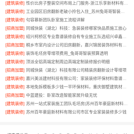
[建筑装修]
性价比房子整装空间布局上门服务-浙江乐享新材料有限公司
[建筑装修]
工业园区旧房翻新老破小拎包入住_苏州兔哥哥智装新材料有限公司全包服务
[建筑装修]
句容慕新团队卧室施工流程详解
[招商加盟]
同城快装（湖北）科技：急装装修哪家快品质施工放心
[建筑装修]
绍兴柯桥区专业靠谱装修自有专业施工队选绍兴卓鑫装饰材料有限公司
[招商加盟]
桐乡市室内设计公司旧房翻新，嘉兴锦居装饰材料有限公司经验丰富
[建筑装修]
装饰毛坯房零增项费用_兔哥哥智装预算透明
[建筑装修]
顶派全铝高端定制周边高端定制装修报价明细
[招商加盟]
同城快装（湖北）科技有限公司精装房翻新设计零增项
[建筑装修]
嘉兴美派建材科技有限公司：家装装修环保材料靠谱商家
[建筑装修]
本地免拆模板多少钱一平环保材料，重庆御墅建筑材料有限公司
[招商加盟]
中蓝建投：卧室改造智能家居升级无忧
[建筑装修]
苏州一站式家装施工团队毛坯房|苏州百年豪庭新材料有限公司
[建筑装修]
苏州百年豪庭新材料有限公司市区专业家装装修多少钱