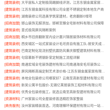
[建筑装修]
大平层私人定制极简踢脚线评测，江苏东钢金属家居有限公司为您详解
[建筑装修]
江苏东钢金属科技有限公司全屋不锈钢定制本地生产商
[建筑装修]
湖南装修公司选美学筑家建材，老房翻新0增项
[招商加盟]
邯山装饰无醛添加，邯郸至臻全宅新材料有限公司保障
[建筑装修]
意式极简屏风隔断案例
[招商加盟]
桐乡市旧房翻新室内设计嘉兴锦居装饰材料有限公司
[建筑装修]
西安城区一站式家装设计毛坯房自有施工队-居安天成建筑工程
[建筑装修]
巴南定制化现浇别墅抗震防风重庆御墅建筑材料有限公司
[建筑装修]
句容慕新不锈钢卧室定制施工流程详解
[招商加盟]
南通宏域全宅装饰建材有限公司南通海安毛坯装饰公司设计
[建筑装修]
屏风隔断高端定制艺术漆价格-江苏东钢金属家居有限公司
[建筑装修]
本地全包装修公司哪家好？云南至高新型建材有限公司
[建筑装修]
新吴公寓半包报价-无锡亿莱居装饰工程材料有限公司
[建筑装修]
优秀全包装修施工，就选云南至高新型建材有限公司
[资源材料]
广州家装公司全屋装修首选精匠饰家整装
[商务服务]
汝州家装精装首选，河南璟臻环保建材有限公司一站式服务