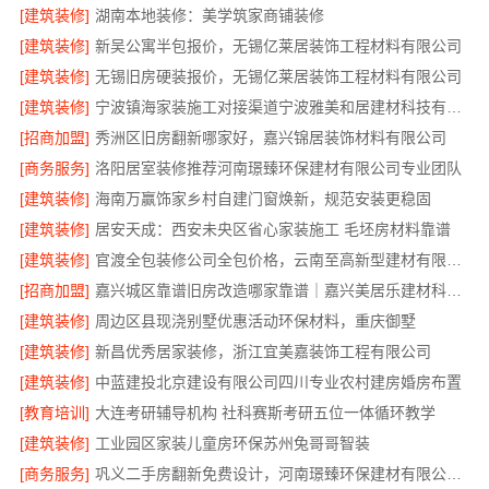
[建筑装修]
湖南本地装修：美学筑家商铺装修
[建筑装修]
新吴公寓半包报价，无锡亿莱居装饰工程材料有限公司
[建筑装修]
无锡旧房硬装报价，无锡亿莱居装饰工程材料有限公司
[建筑装修]
宁波镇海家装施工对接渠道宁波雅美和居建材科技有限公司
[招商加盟]
秀洲区旧房翻新哪家好，嘉兴锦居装饰材料有限公司
[商务服务]
洛阳居室装修推荐河南璟臻环保建材有限公司专业团队
[建筑装修]
海南万赢饰家乡村自建门窗焕新，规范安装更稳固
[建筑装修]
居安天成：西安未央区省心家装施工 毛坯房材料靠谱
[建筑装修]
官渡全包装修公司全包价格，云南至高新型建材有限公司
[招商加盟]
嘉兴城区靠谱旧房改造哪家靠谱｜嘉兴美居乐建材科技有限公司
[建筑装修]
周边区县现浇别墅优惠活动环保材料，重庆御墅
[建筑装修]
新昌优秀居家装修，浙江宜美嘉装饰工程有限公司
[建筑装修]
中蓝建投北京建设有限公司四川专业农村建房婚房布置
[教育培训]
大连考研辅导机构 社科赛斯考研五位一体循环教学
[建筑装修]
工业园区家装儿童房环保苏州兔哥哥智装
[商务服务]
巩义二手房翻新免费设计，河南璟臻环保建材有限公司专业规划