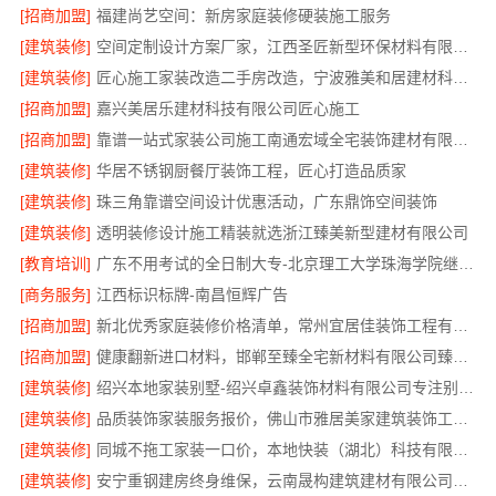
[招商加盟]
福建尚艺空间：新房家庭装修硬装施工服务
[建筑装修]
空间定制设计方案厂家，江西圣匠新型环保材料有限公司，个性化全屋整装
[建筑装修]
匠心施工家装改造二手房改造，宁波雅美和居建材科技有限公司
[招商加盟]
嘉兴美居乐建材科技有限公司匠心施工
[招商加盟]
靠谱一站式家装公司施工南通宏域全宅装饰建材有限公司
[建筑装修]
华居不锈钢厨餐厅装饰工程，匠心打造品质家
[建筑装修]
珠三角靠谱空间设计优惠活动，广东鼎饰空间装饰
[建筑装修]
透明装修设计施工精装就选浙江臻美新型建材有限公司
[教育培训]
广东不用考试的全日制大专-北京理工大学珠海学院继教院
[商务服务]
江西标识标牌-南昌恒辉广告
[招商加盟]
新北优秀家庭装修价格清单，常州宜居佳装饰工程有限公司
[招商加盟]
健康翻新进口材料，邯郸至臻全宅新材料有限公司臻选全球优质原料
[建筑装修]
绍兴本地家装别墅-绍兴卓鑫装饰材料有限公司专注别墅家装
[建筑装修]
品质装饰家装服务报价，佛山市雅居美家建筑装饰工程有限公司透明实惠
[建筑装修]
同城不拖工家装一口价，本地快装（湖北）科技有限公司全程托管
[建筑装修]
安宁重钢建房终身维保，云南晟构建筑建材有限公司守护您的家