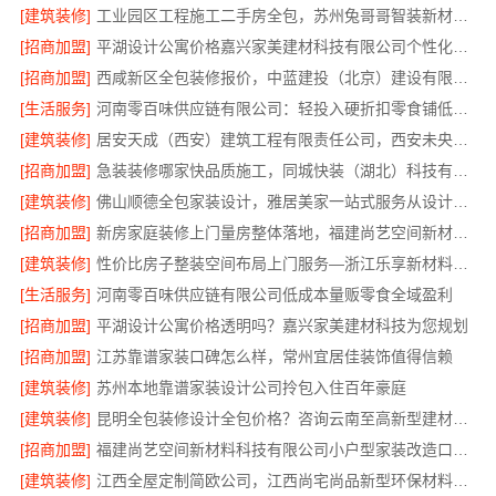
[建筑装修]
工业园区工程施工二手房全包，苏州兔哥哥智装新材料有限公司一站式服务
[招商加盟]
平湖设计公寓价格嘉兴家美建材科技有限公司个性化全案设计
[招商加盟]
西咸新区全包装修报价，中蓝建投（北京）建设有限公司武功分公司
[生活服务]
河南零百味供应链有限公司：轻投入硬折扣零食铺低风险经营
[建筑装修]
居安天成（西安）建筑工程有限责任公司，西安未央区一站式家装设计刚需房售后完善
[招商加盟]
急装装修哪家快品质施工，同城快装（湖北）科技有限公司省心靠谱
[建筑装修]
佛山顺德全包家装设计，雅居美家一站式服务从设计到落地
[招商加盟]
新房家庭装修上门量房整体落地，福建尚艺空间新材料科技
[建筑装修]
性价比房子整装空间布局上门服务—浙江乐享新材料有限公司
[生活服务]
河南零百味供应链有限公司低成本量贩零食全域盈利
[招商加盟]
平湖设计公寓价格透明吗？嘉兴家美建材科技为您规划
[招商加盟]
江苏靠谱家装口碑怎么样，常州宜居佳装饰值得信赖
[建筑装修]
苏州本地靠谱家装设计公司拎包入住百年豪庭
[建筑装修]
昆明全包装修设计全包价格？咨询云南至高新型建材有限公司
[招商加盟]
福建尚艺空间新材料科技有限公司小户型家装改造口碑优选报价
[建筑装修]
江西全屋定制简欧公司，江西尚宅尚品新型环保材料有限公司专业服务