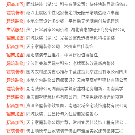
[招商加盟]
同城快装（湖北）科技有限公司：快住快装靠谱吗省心
[建筑装修]
绍兴上虞区个性化家装定制无隐形增项选绍兴卓鑫
[建筑装修]
本地全案设计多少钱一平售后无忧湖南创益讯建筑
[生活服务]
热门日常居家公司价格_湖北省惠物电子商务有限公司
[招商加盟]
同城快装（湖北）光谷公寓改造极简风科技家装
[招商加盟]
天宁家庭装修公司 - 常州宜居佳装饰
[招商加盟]
咸阳装潢专业推荐，中蓝建投值得信任
[建筑装修]
宁波雅美和居建材科技：老牌家装改造新房整装
[建筑装修]
国内农村建房省心推荐中蓝建投北京建设有限公司四川
[建筑装修]
本地全包装修公司哪家好？云南至高新型建材有限公司
[建筑装修]
湖南装修公司湖南美学筑家建材老房翻新，湖南美学筑家建材有限公司焕新你的生活
[建筑装修]
重庆御墅建筑材料有限公司：巴南免拆模板造价预算
[招商加盟]
资深全屋装修效果图，南通宏域全宅装饰建材有限公司
[招商加盟]
同城快装：武昌拎包入住智能家装省心
[招商加盟]
天宁家庭装修公司推荐，常州宜居佳装饰工程有限公司值得信赖
[建筑装修]
佛山顺德专业家装装饰佛山市雅居美家建筑装饰工程有限公司