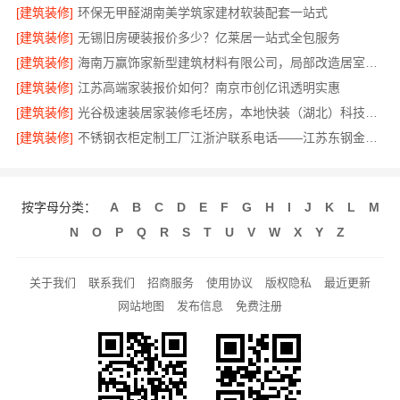
[建筑装修]
环保无甲醛湖南美学筑家建材软装配套一站式
[建筑装修]
无锡旧房硬装报价多少？亿莱居一站式全包服务
[建筑装修]
海南万赢饰家新型建筑材料有限公司，局部改造居室报价明细
[建筑装修]
江苏高端家装报价如何？南京市创亿讯透明实惠
[建筑装修]
光谷极速装居家装修毛坯房，本地快装（湖北）科技有限公司装配化施工
[建筑装修]
不锈钢衣柜定制工厂江浙沪联系电话——江苏东钢金属科技有限公司
按字母分类：
A
B
C
D
E
F
G
H
I
J
K
L
M
N
O
P
Q
R
S
T
U
V
W
X
Y
Z
关于我们
联系我们
招商服务
使用协议
版权隐私
最近更新
网站地图
发布信息
免费注册