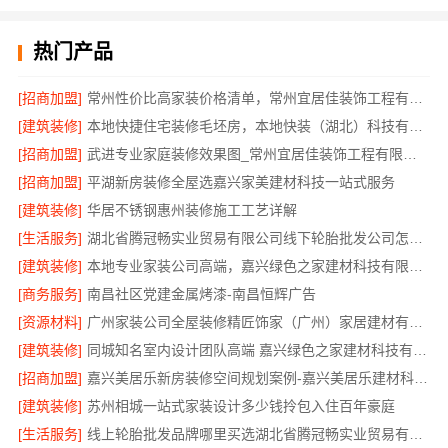
热门产品
[招商加盟]
常州性价比高家装价格清单，常州宜居佳装饰工程有限公司为您详解
[建筑装修]
本地快捷住宅装修毛坯房，本地快装（湖北）科技有限公司省心到家
[招商加盟]
武进专业家庭装修效果图_常州宜居佳装饰工程有限公司
[招商加盟]
平湖新房装修全屋选嘉兴家美建材科技一站式服务
[建筑装修]
华居不锈钢惠州装修施工工艺详解
[生活服务]
湖北省腾冠畅实业贸易有限公司线下轮胎批发公司怎么做
[建筑装修]
本地专业家装公司高端，嘉兴绿色之家建材科技有限公司
[商务服务]
南昌社区党建金属烤漆-南昌恒辉广告
[资源材料]
广州家装公司全屋装修精匠饰家（广州）家居建材有限公司
[建筑装修]
同城知名室内设计团队高端 嘉兴绿色之家建材科技有限公司
[招商加盟]
嘉兴美居乐新房装修空间规划案例-嘉兴美居乐建材科技有限公司
[建筑装修]
苏州相城一站式家装设计多少钱拎包入住百年豪庭
[生活服务]
线上轮胎批发品牌哪里买选湖北省腾冠畅实业贸易有限公司