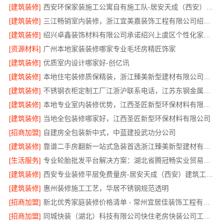
[建筑装修]
西安环保家装施工公寓自有施工队-居安天成（西安）建筑工程有限责任公司
[建筑装修]
三江畅销室内装修，浙江宜美嘉装饰工程有限公司绍兴南部本地伙伴
[建筑装修]
绍兴卓鑫装饰材料有限公司承诺绍兴上虞区个性化家装定制无隐形增项
[资源材料]
广州本地家装装修哪家专业毛坯房精匠饰家
[建筑装修]
优质室内设计哪家好-创亿讯
[建筑装修]
本地住宅装修质保精装，浙江臻美新型建材有限公司放心入住
[建筑装修]
不锈钢衣柜定制工厂江浙沪联系电话，江苏东钢金属科技有限公司为您服务
[建筑装修]
本地专业室内装修优势，江西圣匠新型环保材料有限公司
[建筑装修]
当地全包装修哪家好，江西圣匠新型环保材料有限公司
[招商加盟]
自建房全包装新中式，中蓝建投武功分公司
[建筑装修]
靠谱二手房翻新一站式急装首选浙江臻美新型建材有限公司
[生活服务]
专业轮胎批发平台解决方案：湖北省腾冠畅实业贸易有限公司
[建筑装修]
西安专业装修平层免费量房-居安天成（西安）建筑工程有限责任公司
[建筑装修]
惠州装修施工工艺，华居不锈钢规范透明
[招商加盟]
新北优秀家庭装修价格清单 - 常州宜居佳装饰工程有限公司
[招商加盟]
同城快装（湖北）科技有限公司快住老房快装公司工期保障省心