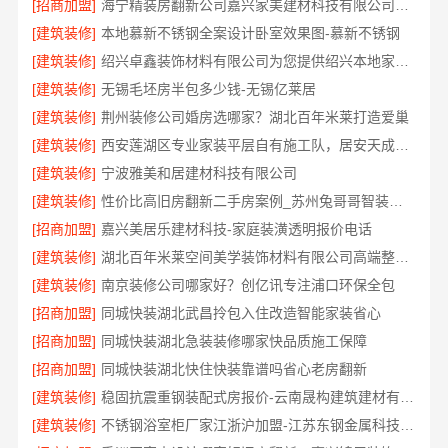
[招商加盟]
海宁精装房翻新公司嘉兴家美建材科技有限公司品质保障
[建筑装修]
本地慕新不锈钢全案设计卧室效果图-慕新不锈钢
[建筑装修]
绍兴卓鑫装饰材料有限公司为您提供绍兴本地家装别墅服务
[建筑装修]
无锡毛坯房半包多少钱-无锡亿莱居
[建筑装修]
荆州装修公司婚房选哪家？湖北百年米莱打造爱巢
[建筑装修]
西安莲湖区专业家装平层自有施工队，居安天成精工细作
[建筑装修]
宁波雅美和居建材科技有限公司
[建筑装修]
性价比高旧房翻新二手房案例_苏州兔哥哥智装新材料有限公司
[招商加盟]
嘉兴美居乐建材科技-家庭装潢透明报价电话
[建筑装修]
湖北百年米莱空间美学装饰材料有限公司高端整家装修老房
[建筑装修]
南京装修公司哪家好？创亿讯专注浦口环保全包
[招商加盟]
同城快装湖北武昌拎包入住改造智能家装省心
[招商加盟]
同城快装湖北急装装修哪家快品质施工保障
[招商加盟]
同城快装湖北快住快装靠谱吗省心老房翻新
[建筑装修]
稳固抗震重钢装配式房报价-云南晟构建筑建材有限公司
[建筑装修]
不锈钢浴室柜厂家江浙沪加盟-江苏东钢金属科技有限公司