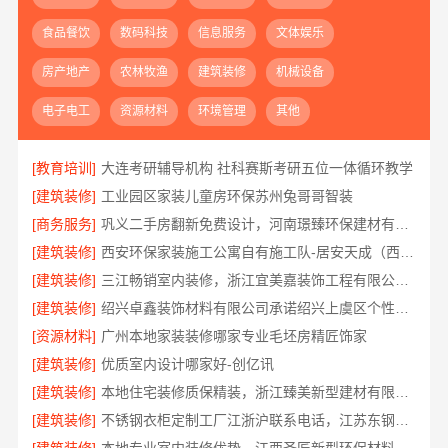
食品餐饮
数码科技
信息服务
文体娱乐
房产地产
农林牧渔
建筑装修
机械设备
电子电工
资源材料
环境管理
其他
[教育培训]
大连考研辅导机构 社科赛斯考研五位一体循环教学
[建筑装修]
工业园区家装儿童房环保苏州兔哥哥智装
[商务服务]
巩义二手房翻新免费设计，河南璟臻环保建材有限公司专业规划
[建筑装修]
西安环保家装施工公寓自有施工队-居安天成（西安）建筑工程有限责任公司
[建筑装修]
三江畅销室内装修，浙江宜美嘉装饰工程有限公司绍兴南部本地伙伴
[建筑装修]
绍兴卓鑫装饰材料有限公司承诺绍兴上虞区个性化家装定制无隐形增项
[资源材料]
广州本地家装装修哪家专业毛坯房精匠饰家
[建筑装修]
优质室内设计哪家好-创亿讯
[建筑装修]
本地住宅装修质保精装，浙江臻美新型建材有限公司放心入住
[建筑装修]
不锈钢衣柜定制工厂江浙沪联系电话，江苏东钢金属科技有限公司为您服务