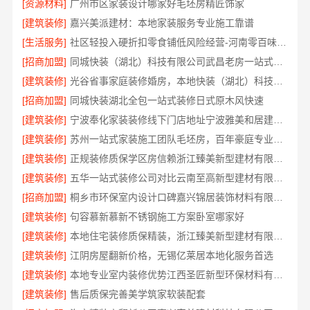
[资源材料]
广州市区家装设计哪家好毛坯房精匠饰家
[建筑装修]
嘉兴美派建材：本地家装服务专业施工靠谱
[生活服务]
社区轻投入硬折扣零食铺低风险经营-河南零百味供应链有限公司
[招商加盟]
同城快装（湖北）科技有限公司武昌老房一站式装修北欧风靠谱
[建筑装修]
光谷省事家庭装修婚房，本地快装（湖北）科技环保整装
[招商加盟]
同城快装湖北全包一站式装修日式原木风快速
[建筑装修]
宁波奉化家装装修线下门店地址宁波雅美和居建材科技有限公司
[建筑装修]
苏州一站式家装施工团队毛坯房，百年豪庭专业交付
[建筑装修]
正规装修质保学区房信赖浙江臻美新型建材有限公司
[建筑装修]
五华一站式装修公司对比云南至高新型建材有限公司
[招商加盟]
桐乡市环保室内设计口碑嘉兴锦居装饰材料有限公司
[建筑装修]
句容慕新慕新不锈钢施工方案卧室哪家好
[建筑装修]
本地住宅装修质保精装，浙江臻美新型建材有限公司放心选
[建筑装修]
江阴房屋翻新价格，无锡亿莱居本地化服务首选
[建筑装修]
本地专业室内装修优势江西圣匠新型环保材料有限公司
[建筑装修]
售后质保完善美学筑家软装配套