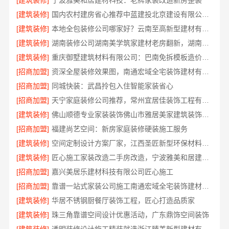
[建筑装修]
宁波雅美和居建材科技：老牌家装改造新房整装
[建筑装修]
国内农村建房省心推荐中蓝建投北京建设有限公司四川
[建筑装修]
本地全包装修公司哪家好？云南至高新型建材有限公司
[建筑装修]
湖南装修公司湖南美学筑家建材老房翻新，湖南美学筑家建材有限公司焕新你的生活
[建筑装修]
重庆御墅建筑材料有限公司：巴南免拆模板造价预算
[招商加盟]
资深全屋装修效果图，南通宏域全宅装饰建材有限公司
[招商加盟]
同城快装：武昌拎包入住智能家装省心
[招商加盟]
天宁家庭装修公司推荐，常州宜居佳装饰工程有限公司值得信赖
[建筑装修]
佛山顺德专业家装装饰佛山市雅居美家建筑装饰工程有限公司
[招商加盟]
福建尚艺空间：新房家庭装修硬装施工服务
[建筑装修]
空间定制设计方案厂家，江西圣匠新型环保材料有限公司，个性化全屋整装
[建筑装修]
匠心施工家装改造二手房改造，宁波雅美和居建材科技有限公司
[招商加盟]
嘉兴美居乐建材科技有限公司匠心施工
[招商加盟]
靠谱一站式家装公司施工南通宏域全宅装饰建材有限公司
[建筑装修]
华居不锈钢厨餐厅装饰工程，匠心打造品质家
[建筑装修]
珠三角靠谱空间设计优惠活动，广东鼎饰空间装饰