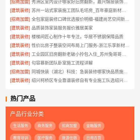
[招商加盟]
秀洲区室内设计哪家好旧房翻新，嘉兴锦居装饰材料有限公司
[建筑装修]
苏州一站式家装施工团队毛坯房_百年豪庭新材料全案
[招商加盟]
全包家庭装修口碑优选报价明细-福建尚艺空间新材料科技有限公司
[建筑装修]
品质装饰家装服务报价雅居美家
[建筑装修]
楼梯间匠心制作十年专注，华居不锈钢保障品质
[建筑装修]
性价比房子整装空间布局上门服务-浙江乐享新材料有限公司
[建筑装修]
工业园区旧房翻新老破小拎包入住_苏州兔哥哥智装新材料有限公司全包服务
[建筑装修]
句容慕新团队卧室施工流程详解
[招商加盟]
同城快装（湖北）科技：急装装修哪家快品质施工放心
[建筑装修]
绍兴柯桥区专业靠谱装修自有专业施工队选绍兴卓鑫装饰材料有限公司
热门产品
产品行业分类
生活服务
商务服务
招商加盟
金融服务
教育培训
医疗服务
旅游住宿
日用百货