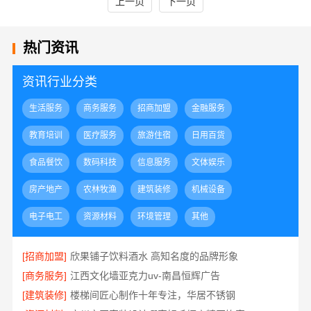
上一页
下一页
热门资讯
资讯行业分类
生活服务
商务服务
招商加盟
金融服务
教育培训
医疗服务
旅游住宿
日用百货
食品餐饮
数码科技
信息服务
文体娱乐
房产地产
农林牧渔
建筑装修
机械设备
电子电工
资源材料
环境管理
其他
[招商加盟]
欣果铺子饮料酒水 高知名度的品牌形象
[商务服务]
江西文化墙亚克力uv-南昌恒辉广告
[建筑装修]
楼梯间匠心制作十年专注，华居不锈钢