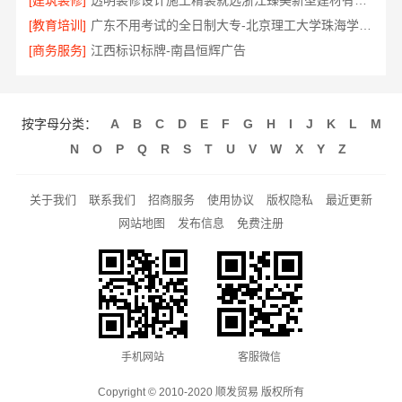
[建筑装修]
透明装修设计施工精装就选浙江臻美新型建材有限公司
[教育培训]
广东不用考试的全日制大专-北京理工大学珠海学院继教院
[商务服务]
江西标识标牌-南昌恒辉广告
按字母分类：
A
B
C
D
E
F
G
H
I
J
K
L
M
N
O
P
Q
R
S
T
U
V
W
X
Y
Z
关于我们
联系我们
招商服务
使用协议
版权隐私
最近更新
网站地图
发布信息
免费注册
手机网站
客服微信
Copyright © 2010-2020 顺发贸易 版权所有