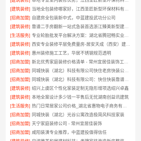
[建筑装修]
本地专业室内装修优势，江西圣匠新型环保材料有限公司
[建筑装修]
当地全包装修哪家好，江西圣匠新型环保材料有限公司
[招商加盟]
自建房全包装新中式，中蓝建投武功分公司
[建筑装修]
靠谱二手房翻新一站式急装首选浙江臻美新型建材有限公司
[生活服务]
专业轮胎批发平台解决方案：湖北省腾冠畅实业贸易有限公司
[建筑装修]
西安专业装修平层免费量房-居安天成（西安）建筑工程有限责任公司
[建筑装修]
惠州装修施工工艺，华居不锈钢规范透明
[招商加盟]
新北优秀家庭装修价格清单 - 常州宜居佳装饰工程有限公司
[招商加盟]
同城快装（湖北）科技有限公司快住老房快装公司工期保障省心
[招商加盟]
同城快装（湖北）科技有限公司：快住快装靠谱吗省心
[建筑装修]
绍兴上虞区个性化家装定制无隐形增项选绍兴卓鑫
[建筑装修]
本地全案设计多少钱一平售后无忧湖南创益讯建筑
[生活服务]
热门日常居家公司价格_湖北省惠物电子商务有限公司
[招商加盟]
同城快装（湖北）光谷公寓改造极简风科技家装
[招商加盟]
天宁家庭装修公司 - 常州宜居佳装饰
[招商加盟]
咸阳装潢专业推荐，中蓝建投值得信任