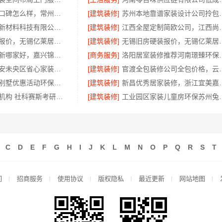
江苏靠谱家装口碑怎么样，常州宜居佳装饰值得信赖
[建筑装修]
苏州本地靠谱家装
福建尚艺空间新材料科技有限公司小户型家装改造口碑优选报价
[建筑装修]
江西全屋定制简欧公司，江
新吴公寓半包报价，无锡亿莱居装饰工程材料有限公司
[建筑装修]
无锡旧房硬装报价，
秀洲区旧房翻新哪家好，嘉兴锦居装饰材料有限公司
[商务服务]
洛阳居室装修推荐河
居安天成：西安未央区省心家装施工 毛坯房材料靠谱
[建筑装修]
官渡全包装修公司全包
周边区县现浇别墅优惠活动环保材料，重庆御墅
[建筑装修]
新昌优秀居家装修
大连考研辅导机构 社科赛斯考研五位一体循环教学
[建筑装修]
工业园区家装儿
C
D
E
F
G
H
I
J
K
L
M
N
O
P
Q
R
S
T
们
招商服务
使用协议
版权隐私
最近更新
网站地图