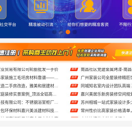
实业贸易有限公司轮胎批发一手价
南昌社区党建金属烤漆-南
推荐
西安未央区省心家装施工毛坯房材料靠谱——居安天成
推荐
匠心施工家装改造二手房改造，雅美和居建材科技焕新您的家
推荐
城区实力商家家庭装修实景案例_顶派全铝高端定制
推荐
江苏东钢金属科技有限公司：不锈钢浴室柜厂家江浙沪招商加盟
推荐
嘉兴家装施工全包环保材料嘉兴美派建材科技有限公司
推荐
设计哪家好雅居美家全屋定制方案
推荐
浙江臻美新型建材有限公司：靠谱二手房翻新一站式急装
推荐
同城知名室内设计团队高端嘉兴绿色之家建材科技有限公司
推荐