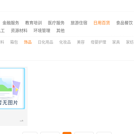
周边高端定制家庭装修报价明细——顶派全铝高端定制
华居不锈钢惠州装修施工工
推荐
大连25考研全程班怎么样 社科赛斯考研专注考研教育
推荐
金融服务
教育培训
医疗服务
旅游住宿
日用百货
食品餐饮
深圳装饰多少钱一平售后无忧，广东鼎饰空间装饰工程有限公司本地服务
推荐
电工
资源材料
环境管理
其他
原料
箱包
饰品
日化用品
化妆品
美容
母婴护理
家具
家纺