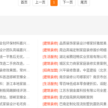
首页
上一页
1
下一页
尾页
嘉兴家装施工全包环保材料嘉兴美派建材科技有限公司
[建筑装修]
品质装饰家装设计
同城知名室内设计团队高端嘉兴绿色之家建材科技有限公司
[建筑装修]
周边高端定制家庭装
深圳装饰多少钱一平售后无忧，广东鼎饰空间装饰工程有限公司本地服务
[生活服务]
湖北省腾冠畅实业
匠心施工家装改造二手房改造，雅美和居建材科技焕新您的家
[建筑装修]
武进专业家庭装修效果图，常州宜居佳装饰工程有限公司匠心呈现
[招商加盟]
兴平装修靠谱，中蓝建
邯郸装修新材料首选邯郸至臻全宅新材料
[建筑装修]
南京装修公司哪家好
浙江乐享新材料：浙江本地家装定制设计大概报价
[生活服务]
零百味低成本零食
大平层私人定制极简踢脚线评测，江苏东钢金属家居有限公司为您详解
[建筑装修]
江苏东钢金属科技有
邯山装饰无醛添加，邯郸至臻全宅新材料有限公司保障
[建筑装修]
意式极简屏风隔断案例
西安城区一站式家装设计毛坯房自有施工队-居安天成建筑工程
[建筑装修]
巴南定制化现浇别墅抗