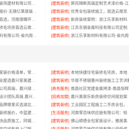
南通宏域全宅装饰建材有限公司南通海安毛坯装饰公司设计
[建筑装修]
屏
新吴公寓半包报价-无锡亿莱居装饰工程材料有限公司
[建筑装修]
优秀全包装修施工，
汝州家装精装首选，河南璟臻环保建材有限公司一站式服务
[建筑装修]
新房装修案例：浙江
昆明一站式装修毛坯房首选云南至高新型建材有限公司
[建筑装修]
江苏东钢金属科技有
浙江乐享新材料有限公司-省内周边居家改造免费量房标准
[建筑装修]
浙
常州性价比高家装价格清单，常州宜居佳装饰工程有限公司为您详解
[建筑装修]
本地快捷住宅装修毛坯房，
平湖新房装修全屋选嘉兴家美建材科技一站式服务
[建筑装修]
华居不锈钢惠州装修施工工艺详
本地专业家装公司高端，嘉兴绿色之家建材科技有限公司
[商务服务]
同城知名室内设计团队高端 嘉兴绿色之家建材科技有限公司
[招商加盟]
嘉兴美居乐新房装修空间
线上轮胎批发品牌哪里买选湖北省腾冠畅实业贸易有限公司
[建筑装修]
工业园区工程施工二手房全包
西咸新区全包装修报价，中蓝建投（北京）建设有限公司武功分公司
[生活服务]
河南零百味供应链有限
急装装修哪家快品质施工，同城快装（湖北）科技有限公司省心靠谱
[建筑装修]
佛山顺德全包家装设计
性价比房子整装空间布局上门服务—浙江乐享新材料有限公司
[生活服务]
河南零百味供应链有