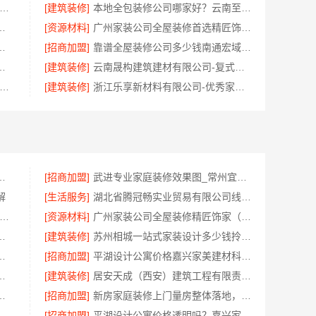
风隔断高端定制艺术漆价格-江苏东钢金属家居有限公司
[建筑装修]
本地全包装修公司哪家好？云南至高新型建材有限公司
就选云南至高新型建材有限公司
[资源材料]
广州家装公司全屋装修首选精匠饰家整装
乐享新材料有限公司高性价比整装
[招商加盟]
靠谱全屋装修公司多少钱南通宏域全宅装饰建材有限公司透明报价
限公司定制工厂加盟支持政策详解
[建筑装修]
云南晟构建筑建材有限公司-复式层构重钢住宅公司
江乐享新材料有限公司-省内周边家装定制设计大概报价
[建筑装修]
浙江乐享新材料有限公司-优秀家庭装潢家装基础工程施工案例
本地快装（湖北）科技有限公司省心到家
[招商加盟]
武进专业家庭装修效果图_常州宜居佳装饰工程有限公司
解
[生活服务]
湖北省腾冠畅实业贸易有限公司线下轮胎批发公司怎么做
南昌社区党建金属烤漆-南昌恒辉广告
[资源材料]
广州家装公司全屋装修精匠饰家（广州）家居建材有限公司
规划案例-嘉兴美居乐建材科技有限公司
[建筑装修]
苏州相城一站式家装设计多少钱拎包入住百年豪庭
，苏州兔哥哥智装新材料有限公司一站式服务
[招商加盟]
平湖设计公寓价格嘉兴家美建材科技有限公司个性化全案设计
公司：轻投入硬折扣零食铺低风险经营
[建筑装修]
居安天成（西安）建筑工程有限责任公司，西安未央区一站式家装设计刚需房售后完善
，雅居美家一站式服务从设计到落地
[招商加盟]
新房家庭装修上门量房整体落地，福建尚艺空间新材料科技
限公司低成本量贩零食全域盈利
[招商加盟]
平湖设计公寓价格透明吗？嘉兴家美建材科技为您规划