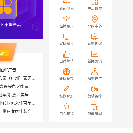
新闻资讯
产品供应
品牌展示
地区中心
官网建设
网站优化
口碑营销
新闻营销
昌恒辉广告
广州家装公司全屋装修精匠饰家（广州）家居建材有限公司
全网营销
群站推广
同城知名室内设计团队高端 嘉兴绿色之家建材科技有限公司
嘉兴美居乐新房装修空间规划案例-嘉兴美居乐建材科技有限公司
标题智造
舆情监控
苏州相城一站式家装设计多少钱拎包入住百年豪庭
常州性价比高家装价格清单，常州宜居佳装饰工程有限公司为您详解
本地快捷住宅装修毛坯房，本地快装（湖北）科技有限公司省心到家
口令营销
智能编辑
武进专业家庭装修效果图_常州宜居佳装饰工程有限公司
平湖新房装修全屋选嘉兴家美建材科技一站式服务