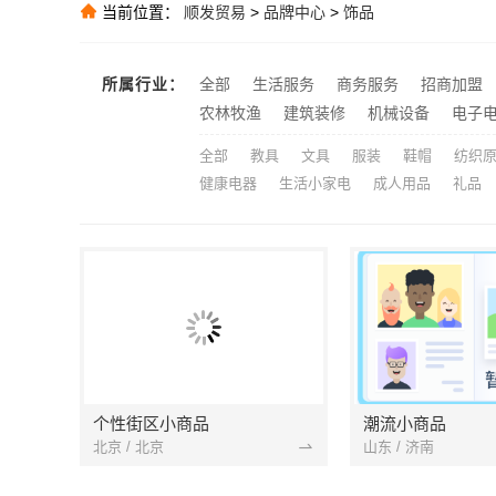
当前位置：
顺发贸易
>
品牌中心
>
饰品
推荐
推荐
所属行业：
全部
生活服务
商务服务
招商加盟
推荐
农林牧渔
建筑装修
机械设备
电子
全部
教具
文具
服装
鞋帽
纺织
健康电器
生活小家电
成人用品
礼品
个性街区小商品
潮流小商品
北京 / 北京
山东 / 济南