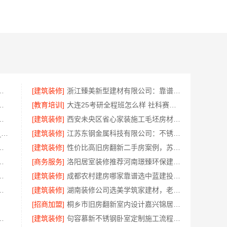
哪家好雅居美家全屋定制方案
[建筑装修]
浙江臻美新型建材有限公司：靠谱二手房翻新一站式急装
修报价明细——顶派全铝高端定制
[教育培训]
大连25考研全程班怎么样 社科赛斯考研专注考研教育
贸易有限公司轮胎批发一手价
[建筑装修]
西安未央区省心家装施工毛坯房材料靠谱——居安天成
城区实力商家家庭装修实景案例_顶派全铝高端定制
[建筑装修]
江苏东钢金属科技有限公司：不锈钢浴室柜厂家江浙沪招商加盟
投（北京）建设有限公司武功分公司
[建筑装修]
性价比高旧房翻新二手房案例，苏州兔哥哥智装新材料有限公司
？南京市创亿讯环保全包服务推荐
[商务服务]
洛阳居室装修推荐河南璟臻环保建材有限公司一站式服务
硬折扣，适配全场景创业需求
[建筑装修]
成都农村建房哪家靠谱选中蓝建投北京建设有限公司四川
限公司全屋不锈钢定制本地生产商
[建筑装修]
湖南装修公司选美学筑家建材，老房翻新0增项
[招商加盟]
桐乡市旧房翻新室内设计嘉兴锦居装饰材料有限公司
震防风重庆御墅建筑材料有限公司
[建筑装修]
句容慕新不锈钢卧室定制施工流程详解