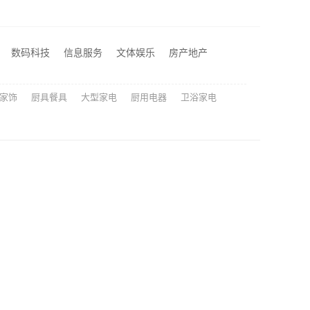
艺详解
湖北省腾冠畅实业贸易有限公司线下轮胎批发公司怎么做
数码科技
信息服务
文体娱乐
房产地产
本地专业家装公司高端，嘉兴绿色之家建材科技有限公司
家饰
厨具餐具
大型家电
厨用电器
卫浴家电