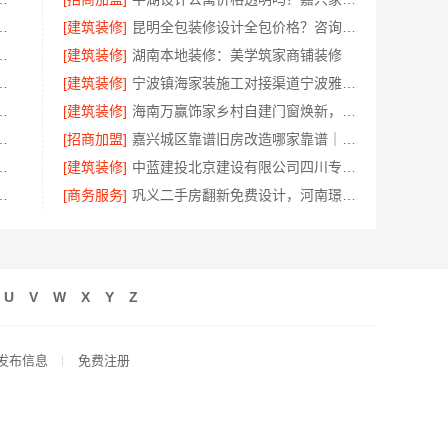
设计公司拎包入住百年豪庭
[建筑装修]
昆明全包装修设计全包价格？咨询云南至高新型建材有限公司
西尚宅尚品新型环保材料有限公司专业服务
[建筑装修]
湖南本地装修：美学筑家商铺装修
无锡亿莱居装饰工程材料有限公司
[建筑装修]
宁波镇海家装施工对接渠道宁波雅美和居建材科技有限公司
南璟臻环保建材有限公司专业团队
[建筑装修]
海南万赢饰家乡村自建门窗焕新，规范安装更稳固
价格，云南至高新型建材有限公司
[招商加盟]
嘉兴城区靠谱旧房改造哪家靠谱｜嘉兴美居乐建材科技有限公司
，浙江宜美嘉装饰工程有限公司
[建筑装修]
中蓝建投北京建设有限公司四川专业农村建房婚房布置
童房环保苏州兔哥哥智装
[商务服务]
巩义二手房翻新免费设计，河南璟臻环保建材有限公司专业规划
U
V
W
X
Y
Z
发布信息
免费注册