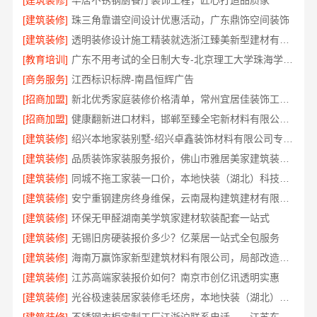
[建筑装修]
华居不锈钢厨餐厅装饰工程，匠心打造品质家
[建筑装修]
珠三角靠谱空间设计优惠活动，广东鼎饰空间装饰
[建筑装修]
透明装修设计施工精装就选浙江臻美新型建材有限公司
[教育培训]
广东不用考试的全日制大专-北京理工大学珠海学院继教院
[商务服务]
江西标识标牌-南昌恒辉广告
[招商加盟]
新北优秀家庭装修价格清单，常州宜居佳装饰工程有限公司
[招商加盟]
健康翻新进口材料，邯郸至臻全宅新材料有限公司臻选全球优质原料
[建筑装修]
绍兴本地家装别墅-绍兴卓鑫装饰材料有限公司专注别墅家装
[建筑装修]
品质装饰家装服务报价，佛山市雅居美家建筑装饰工程有限公司透明实惠
[建筑装修]
同城不拖工家装一口价，本地快装（湖北）科技有限公司全程托管
[建筑装修]
安宁重钢建房终身维保，云南晟构建筑建材有限公司守护您的家
[建筑装修]
环保无甲醛湖南美学筑家建材软装配套一站式
[建筑装修]
无锡旧房硬装报价多少？亿莱居一站式全包服务
[建筑装修]
海南万赢饰家新型建筑材料有限公司，局部改造居室报价明细
[建筑装修]
江苏高端家装报价如何？南京市创亿讯透明实惠
[建筑装修]
光谷极速装居家装修毛坯房，本地快装（湖北）科技有限公司装配化施工