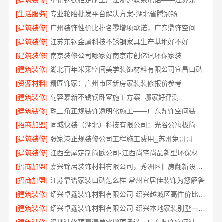
[建筑装修]
不锈钢衣柜定制工厂江浙沪联系电话——江苏东钢金属科技有限公司
[生活服务]
专业轮胎批发平台解决方案-湖北省腾冠畅
[建筑装修]
广州装饰性价比排名零增项承诺，广东鼎饰空间装饰工程有限公司
[建筑装修]
江苏东钢金属科技不锈钢家具生产基地好不好
[建筑装修]
南京装修公司哪家好南京市创亿讯环保家装
[建筑装修]
湖北百年米莱空间美学装饰材料有限公司宜昌口碑
[资源材料]
精匠饰家：广州市区新房家装装修报价参考
[建筑装修]
句容慕新不锈钢卧室施工方案_哪家好评测
[建筑装修]
珠三角正规装饰透明化施工——广东鼎饰空间装饰工程有限公司
[招商加盟]
同城快装（湖北）科技有限公司：光谷公寓极简风科技家装
[建筑装修]
张家港正规装修公司工程施工费用_苏州兔哥哥智装新材料有限公司
[建筑装修]
江西全屋定制简欧公司-江西尚宅尚品新型环保材料有限公司
[招商加盟]
嘉兴锦居装饰材料有限公司，秀洲区旧房翻新设计师口碑
[招商加盟]
江苏靠谱家装口碑怎么样 常州宜居佳装饰为您解答
[建筑装修]
绍兴卓鑫装饰材料有限公司-绍兴越城区高性价比家装环保材料
[建筑装修]
绍兴卓鑫装饰材料有限公司-绍兴本地家装别墅一站式全包服务