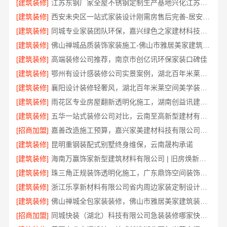
[建筑装修]
江苏东钢厂家全屋不锈钢定制生产基地兴化江苏东钢金属科技有限公司
[建筑装修]
西安未央区一站式家装设计刚需房售后完善-居安天成建筑工程有限责任公司
[建筑装修]
同城专业家装团队环保，嘉兴绿色之家建材科技有限公司
[建筑装修]
佛山禅城品质装饰家装施工-佛山市雅居美家建筑装饰工程有限公司
[建筑装修]
高端装修公司推荐，南京市创亿讯环保家装口碑佳
[建筑装修]
鄂州有设计感装修公司实景案例，湖北百年米莱空间美学装饰材料有限公司
[建筑装修]
襄阳设计装修轻奢风，湖北百年米莱空间美学装饰材料有限公司打造理想居所
[建筑装修]
雨花区专业房屋翻新透明化施工，湖南创益讯建筑有限公司
[建筑装修]
五华一站式装修公司对比，云南至高新型建材有限公司
[招商加盟]
嘉善改造施工预算，嘉兴家美建材科技有限公司透明报价
[建筑装修]
昆明重钢装配式别墅终身维保，云南晟构承诺
[建筑装修]
海南万赢饰家新型建筑材料有限公司 | 旧房焕新吊顶造型
[建筑装修]
珠三角正规装饰透明化施工，广东鼎饰空间装饰工程有限公司
[建筑装修]
浙江乐享新材料有限公司省内周边家装定制设计大概报价
[建筑装修]
佛山禅城全包家装装修，佛山市雅居美家建筑装饰工程有限公司
[招商加盟]
同城快装（湖北）科技有限公司急装装修哪家快品质施工