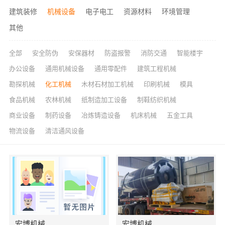
建筑装修
机械设备
电子电工
资源材料
环境管理
其他
全部
安全防伪
安保器材
防盗报警
消防交通
智能楼宇
办公设备
通用机械设备
通用零配件
建筑工程机械
勘探机械
化工机械
木材石材加工机械
印刷机械
模具
食品机械
农林机械
纸制造加工设备
制鞋纺织机械
商业设备
制药设备
冶炼铸造设备
机床机械
五金工具
物流设备
清洁通风设备
宏博机械
宏博机械