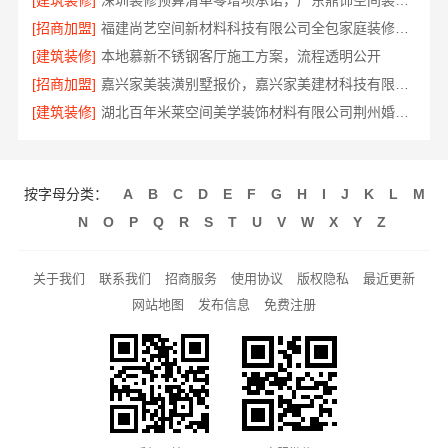
[建筑装修]
深圳装修预算清单零增项承诺，广东鼎饰空间装饰工程有限公司靠谱
[招商加盟]
福建尚艺空间新材料科技有限公司全包家庭装修口碑优选报价明细
[建筑装修]
本地慕新不锈钢客厅施工方案，流程透明公开
[招商加盟]
嘉兴家美装潢别墅报价，嘉兴家美建材科技有限公司定制方案
[建筑装修]
湖北百年米莱空间美学装饰材料有限公司荆州婚房装修
按字母分类：
A
B
C
D
E
F
G
H
I
J
K
L
M
N
O
P
Q
R
S
T
U
V
W
X
Y
Z
关于我们
联系我们
招商服务
使用协议
版权隐私
最近更新
网站地图
发布信息
免费注册