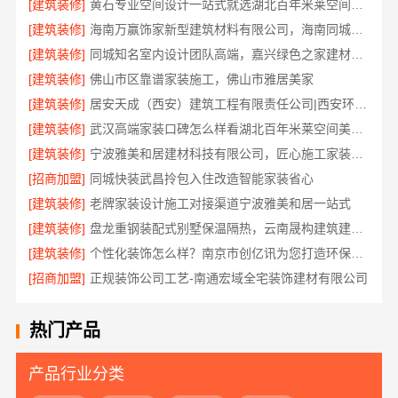
[建筑装修]
黄石专业空间设计一站式就选湖北百年米莱空间美学装饰材料有限公司
[建筑装修]
海南万赢饰家新型建筑材料有限公司，海南同城家装免费勘测享服务
[建筑装修]
同城知名室内设计团队高端，嘉兴绿色之家建材科技有限公司定制美学
[建筑装修]
佛山市区靠谱家装施工，佛山市雅居美家
[建筑装修]
居安天成（西安）建筑工程有限责任公司|西安环保家装公寓自有施工队
[建筑装修]
武汉高端家装口碑怎么样看湖北百年米莱空间美学装饰材料有限公司
[建筑装修]
宁波雅美和居建材科技有限公司，匠心施工家装对接渠道
[招商加盟]
同城快装武昌拎包入住改造智能家装省心
[建筑装修]
老牌家装设计施工对接渠道宁波雅美和居一站式
[建筑装修]
盘龙重钢装配式别墅保温隔热，云南晟构建筑建材有限公司专业施工
[建筑装修]
个性化装饰怎么样？南京市创亿讯为您打造环保家装
[招商加盟]
正规装饰公司工艺-南通宏域全宅装饰建材有限公司
热门产品
产品行业分类