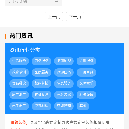
江苏 / 无锡
上一页
下一页
热门资讯
资讯行业分类
生活服务
商务服务
招商加盟
金融服务
教育培训
医疗服务
旅游住宿
日用百货
食品餐饮
数码科技
信息服务
文体娱乐
房产地产
农林牧渔
建筑装修
机械设备
电子电工
资源材料
环境管理
其他
[建筑装修]
顶派全铝高端定制周边高端定制装修报价明细