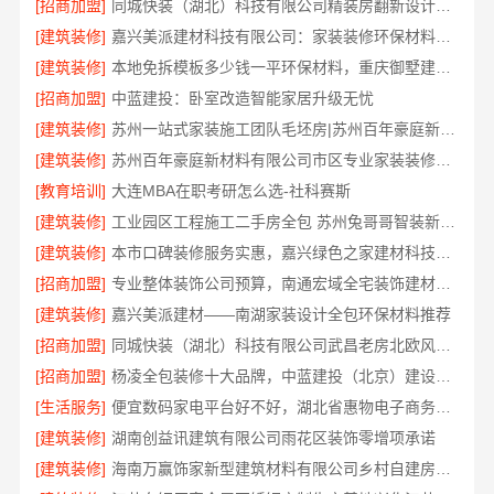
[招商加盟]
同城快装（湖北）科技有限公司精装房翻新设计零增项
[建筑装修]
嘉兴美派建材科技有限公司：家装装修环保材料靠谱商家
[建筑装修]
本地免拆模板多少钱一平环保材料，重庆御墅建筑材料有限公司
[招商加盟]
中蓝建投：卧室改造智能家居升级无忧
[建筑装修]
苏州一站式家装施工团队毛坯房|苏州百年豪庭新材料有限公司
[建筑装修]
苏州百年豪庭新材料有限公司市区专业家装装修多少钱
[教育培训]
大连MBA在职考研怎么选-社科赛斯
[建筑装修]
工业园区工程施工二手房全包 苏州兔哥哥智装新材料
[建筑装修]
本市口碑装修服务实惠，嘉兴绿色之家建材科技有限公司为您打造环保家园
[招商加盟]
专业整体装饰公司预算，南通宏域全宅装饰建材精确报价
[建筑装修]
嘉兴美派建材——南湖家装设计全包环保材料推荐
[招商加盟]
同城快装（湖北）科技有限公司武昌老房北欧风装修
[招商加盟]
杨凌全包装修十大品牌，中蓝建投（北京）建设有限公司武功分公司口碑之选
[生活服务]
便宜数码家电平台好不好，湖北省惠物电子商务有限公司评测
[建筑装修]
湖南创益讯建筑有限公司雨花区装饰零增项承诺
[建筑装修]
海南万赢饰家新型建筑材料有限公司乡村自建房门窗焕新改造