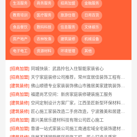
生活服务
商务服务
招商加盟
金融服务
教育培训
医疗服务
旅游住宿
日用百货
食品餐饮
数码科技
信息服务
文体娱乐
房产地产
农林牧渔
建筑装修
机械设备
电子电工
资源材料
环境管理
其他
[招商加盟]
同城快装：武昌拎包入住智能家装省心
[招商加盟]
天宁家庭装修公司推荐，常州宜居佳装饰工程有限公司值得信赖
[建筑装修]
佛山顺德专业家装装饰佛山市雅居美家建筑装饰工程有限公司
[招商加盟]
福建尚艺空间：新房家庭装修硬装施工服务
[建筑装修]
空间定制设计方案厂家，江西圣匠新型环保材料有限公司，个性化全屋整装
[建筑装修]
匠心施工家装改造二手房改造，宁波雅美和居建材科技有限公司
[招商加盟]
嘉兴美居乐建材科技有限公司匠心施工
[招商加盟]
靠谱一站式家装公司施工南通宏域全宅装饰建材有限公司