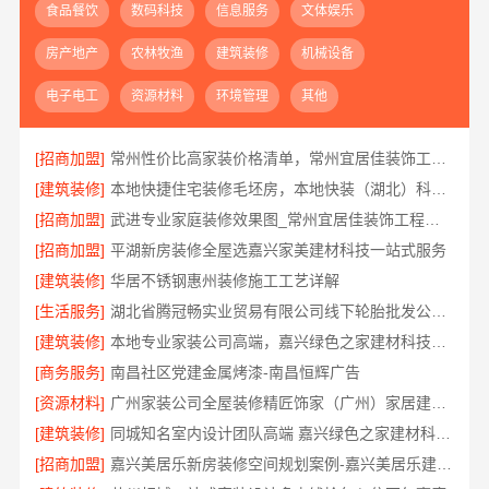
食品餐饮
数码科技
信息服务
文体娱乐
房产地产
农林牧渔
建筑装修
机械设备
电子电工
资源材料
环境管理
其他
[招商加盟]
常州性价比高家装价格清单，常州宜居佳装饰工程有限公司为您详解
[建筑装修]
本地快捷住宅装修毛坯房，本地快装（湖北）科技有限公司省心到家
[招商加盟]
武进专业家庭装修效果图_常州宜居佳装饰工程有限公司
[招商加盟]
平湖新房装修全屋选嘉兴家美建材科技一站式服务
[建筑装修]
华居不锈钢惠州装修施工工艺详解
[生活服务]
湖北省腾冠畅实业贸易有限公司线下轮胎批发公司怎么做
[建筑装修]
本地专业家装公司高端，嘉兴绿色之家建材科技有限公司
[商务服务]
南昌社区党建金属烤漆-南昌恒辉广告
[资源材料]
广州家装公司全屋装修精匠饰家（广州）家居建材有限公司
[建筑装修]
同城知名室内设计团队高端 嘉兴绿色之家建材科技有限公司
[招商加盟]
嘉兴美居乐新房装修空间规划案例-嘉兴美居乐建材科技有限公司