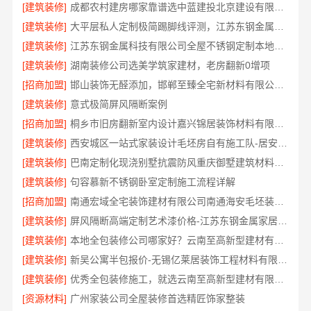
[建筑装修]
成都农村建房哪家靠谱选中蓝建投北京建设有限公司四川
[建筑装修]
大平层私人定制极简踢脚线评测，江苏东钢金属家居有限公司为您详解
[建筑装修]
江苏东钢金属科技有限公司全屋不锈钢定制本地生产商
[建筑装修]
湖南装修公司选美学筑家建材，老房翻新0增项
[招商加盟]
邯山装饰无醛添加，邯郸至臻全宅新材料有限公司保障
[建筑装修]
意式极简屏风隔断案例
[招商加盟]
桐乡市旧房翻新室内设计嘉兴锦居装饰材料有限公司
[建筑装修]
西安城区一站式家装设计毛坯房自有施工队-居安天成建筑工程
[建筑装修]
巴南定制化现浇别墅抗震防风重庆御墅建筑材料有限公司
[建筑装修]
句容慕新不锈钢卧室定制施工流程详解
[招商加盟]
南通宏域全宅装饰建材有限公司南通海安毛坯装饰公司设计
[建筑装修]
屏风隔断高端定制艺术漆价格-江苏东钢金属家居有限公司
[建筑装修]
本地全包装修公司哪家好？云南至高新型建材有限公司
[建筑装修]
新吴公寓半包报价-无锡亿莱居装饰工程材料有限公司
[建筑装修]
优秀全包装修施工，就选云南至高新型建材有限公司
[资源材料]
广州家装公司全屋装修首选精匠饰家整装