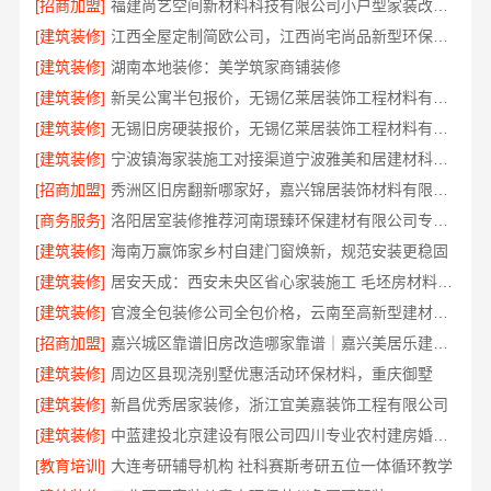
[招商加盟]
福建尚艺空间新材料科技有限公司小户型家装改造口碑优选报价
[建筑装修]
江西全屋定制简欧公司，江西尚宅尚品新型环保材料有限公司专业服务
[建筑装修]
湖南本地装修：美学筑家商铺装修
[建筑装修]
新吴公寓半包报价，无锡亿莱居装饰工程材料有限公司
[建筑装修]
无锡旧房硬装报价，无锡亿莱居装饰工程材料有限公司
[建筑装修]
宁波镇海家装施工对接渠道宁波雅美和居建材科技有限公司
[招商加盟]
秀洲区旧房翻新哪家好，嘉兴锦居装饰材料有限公司
[商务服务]
洛阳居室装修推荐河南璟臻环保建材有限公司专业团队
[建筑装修]
海南万赢饰家乡村自建门窗焕新，规范安装更稳固
[建筑装修]
居安天成：西安未央区省心家装施工 毛坯房材料靠谱
[建筑装修]
官渡全包装修公司全包价格，云南至高新型建材有限公司
[招商加盟]
嘉兴城区靠谱旧房改造哪家靠谱｜嘉兴美居乐建材科技有限公司
[建筑装修]
周边区县现浇别墅优惠活动环保材料，重庆御墅
[建筑装修]
新昌优秀居家装修，浙江宜美嘉装饰工程有限公司
[建筑装修]
中蓝建投北京建设有限公司四川专业农村建房婚房布置
[教育培训]
大连考研辅导机构 社科赛斯考研五位一体循环教学