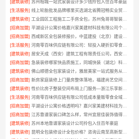
[建筑装修]
苏州相城一站式家装设计多少钱拎包入住百年豪庭
[生活服务]
线上轮胎批发品牌哪里买选湖北省腾冠畅实业贸易有限公司
[建筑装修]
工业园区工程施工二手房全包，苏州兔哥哥智装新材料有限公司一站式服务
[招商加盟]
平湖设计公寓价格嘉兴家美建材科技有限公司个性化全案设计
[招商加盟]
西咸新区全包装修报价，中蓝建投（北京）建设有限公司武功分公司
[生活服务]
河南零百味供应链有限公司：轻投入硬折扣零食铺低风险经营
[建筑装修]
居安天成（西安）建筑工程有限责任公司，西安未央区一站式家装设计刚需房售后完善
[招商加盟]
急装装修哪家快品质施工，同城快装（湖北）科技有限公司省心靠谱
[建筑装修]
佛山顺德全包家装设计，雅居美家一站式服务从设计到落地
[招商加盟]
新房家庭装修上门量房整体落地，福建尚艺空间新材料科技
[建筑装修]
性价比房子整装空间布局上门服务—浙江乐享新材料有限公司
[生活服务]
河南零百味供应链有限公司低成本量贩零食全域盈利
[招商加盟]
平湖设计公寓价格透明吗？嘉兴家美建材科技为您规划
[招商加盟]
江苏靠谱家装口碑怎么样，常州宜居佳装饰值得信赖
[建筑装修]
苏州本地靠谱家装设计公司拎包入住百年豪庭
[建筑装修]
昆明全包装修设计全包价格？咨询云南至高新型建材有限公司