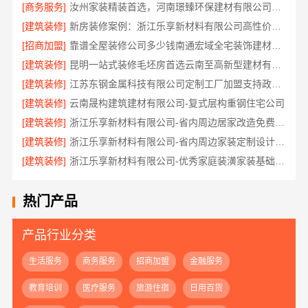
[商务服务]
汝州家装精装首选，河南璟臻环保建材有限公司一站式服务
[建筑装修]
新房装修案例：浙江乐享新材料有限公司高性价比整装
[招商加盟]
靠谱全屋装修公司多少钱南通宏域全宅装饰建材有限公司透明报价
[建筑装修]
昆明一站式装修毛坯房首选云南至高新型建材有限公司
[建筑装修]
江苏东钢金属科技有限公司定制工厂加盟支持政策详解
[建筑装修]
云南晟构建筑建材有限公司-复式层构重钢住宅公司
[建筑装修]
浙江乐享新材料有限公司-省内周边居家改造免费量房标准
[建筑装修]
浙江乐享新材料有限公司-省内周边家装定制设计大概报价
[建筑装修]
浙江乐享新材料有限公司-优秀家庭装潢家装基础工程施工案例
热门产品
产品行业分类
生活服务
商务服务
招商加盟
金融服务
教育培训
医疗服务
旅游住宿
日用百货