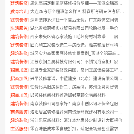
[建筑装修]
周边高端定制家庭装修报价明细——顶派全铝高端定制
[教育培训]
大连25考研全程班怎么样 社科赛斯考研专注考研教育
[建筑装修]
深圳装饰多少钱一平售后无忧，广东鼎饰空间装饰工程有限公司本地服务
[生活服务]
湖北省腾冠畅实业贸易有限公司轮胎批发一手价
[建筑装修]
西安未央区省心家装施工毛坯房材料靠谱——居安天成
[建筑装修]
匠心施工家装改造二手房改造，雅美和居建材科技焕新您的家
[建筑装修]
城区实力商家家庭装修实景案例_顶派全铝高端定制
[建筑装修]
江苏东钢金属科技有限公司：不锈钢浴室柜厂家江浙沪招商加盟
[招商加盟]
武进专业家庭装修效果图，常州宜居佳装饰工程有限公司匠心呈现
[招商加盟]
兴平装修靠谱，中蓝建投（北京）建设有限公司武功分公司
[建筑装修]
性价比高旧房翻新二手房案例，苏州兔哥哥智装新材料有限公司
[招商加盟]
邯郸装修新材料首选邯郸至臻全宅新材料
[建筑装修]
南京装修公司哪家好？南京市创亿讯环保全包服务推荐
[商务服务]
洛阳居室装修推荐河南璟臻环保建材有限公司一站式服务
[建筑装修]
浙江乐享新材料：浙江本地家装定制设计大概报价
[生活服务]
零百味低成本零食硬折扣，适配全场景创业需求