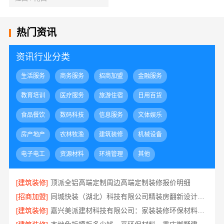
热门资讯
资讯行业分类
生活服务
商务服务
招商加盟
金融服务
教育培训
医疗服务
旅游住宿
日用百货
食品餐饮
数码科技
信息服务
文体娱乐
房产地产
农林牧渔
建筑装修
机械设备
电子电工
资源材料
环境管理
其他
[建筑装修]
顶派全铝高端定制周边高端定制装修报价明细
[招商加盟]
同城快装（湖北）科技有限公司精装房翻新设计零增项
[建筑装修]
嘉兴美派建材科技有限公司：家装装修环保材料靠谱商家