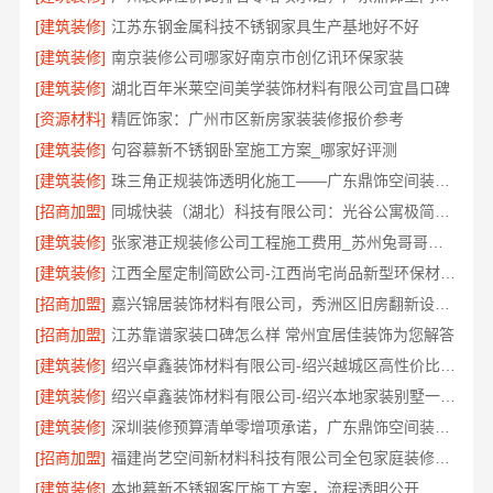
[建筑装修]
江苏东钢金属科技不锈钢家具生产基地好不好
[建筑装修]
南京装修公司哪家好南京市创亿讯环保家装
[建筑装修]
湖北百年米莱空间美学装饰材料有限公司宜昌口碑
[资源材料]
精匠饰家：广州市区新房家装装修报价参考
[建筑装修]
句容慕新不锈钢卧室施工方案_哪家好评测
[建筑装修]
珠三角正规装饰透明化施工——广东鼎饰空间装饰工程有限公司
[招商加盟]
同城快装（湖北）科技有限公司：光谷公寓极简风科技家装
[建筑装修]
张家港正规装修公司工程施工费用_苏州兔哥哥智装新材料有限公司
[建筑装修]
江西全屋定制简欧公司-江西尚宅尚品新型环保材料有限公司
[招商加盟]
嘉兴锦居装饰材料有限公司，秀洲区旧房翻新设计师口碑
[招商加盟]
江苏靠谱家装口碑怎么样 常州宜居佳装饰为您解答
[建筑装修]
绍兴卓鑫装饰材料有限公司-绍兴越城区高性价比家装环保材料
[建筑装修]
绍兴卓鑫装饰材料有限公司-绍兴本地家装别墅一站式全包服务
[建筑装修]
深圳装修预算清单零增项承诺，广东鼎饰空间装饰工程有限公司靠谱
[招商加盟]
福建尚艺空间新材料科技有限公司全包家庭装修口碑优选报价明细
[建筑装修]
本地慕新不锈钢客厅施工方案，流程透明公开