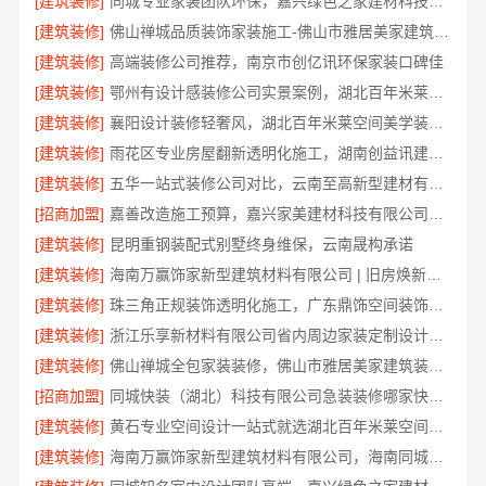
[建筑装修]
同城专业家装团队环保，嘉兴绿色之家建材科技有限公司
[建筑装修]
佛山禅城品质装饰家装施工-佛山市雅居美家建筑装饰工程有限公司
[建筑装修]
高端装修公司推荐，南京市创亿讯环保家装口碑佳
[建筑装修]
鄂州有设计感装修公司实景案例，湖北百年米莱空间美学装饰材料有限公司
[建筑装修]
襄阳设计装修轻奢风，湖北百年米莱空间美学装饰材料有限公司打造理想居所
[建筑装修]
雨花区专业房屋翻新透明化施工，湖南创益讯建筑有限公司
[建筑装修]
五华一站式装修公司对比，云南至高新型建材有限公司
[招商加盟]
嘉善改造施工预算，嘉兴家美建材科技有限公司透明报价
[建筑装修]
昆明重钢装配式别墅终身维保，云南晟构承诺
[建筑装修]
海南万赢饰家新型建筑材料有限公司 | 旧房焕新吊顶造型
[建筑装修]
珠三角正规装饰透明化施工，广东鼎饰空间装饰工程有限公司
[建筑装修]
浙江乐享新材料有限公司省内周边家装定制设计大概报价
[建筑装修]
佛山禅城全包家装装修，佛山市雅居美家建筑装饰工程有限公司
[招商加盟]
同城快装（湖北）科技有限公司急装装修哪家快品质施工
[建筑装修]
黄石专业空间设计一站式就选湖北百年米莱空间美学装饰材料有限公司
[建筑装修]
海南万赢饰家新型建筑材料有限公司，海南同城家装免费勘测享服务