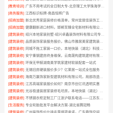
[教育培训]
广东不用考试的全日制大专-北京理工大学珠海学院继教院
[商务服务]
江西标识标牌-南昌恒辉广告
[招商加盟]
新北优秀家庭装修价格清单，常州宜居佳装饰工程有限公司
[招商加盟]
健康翻新进口材料，邯郸至臻全宅新材料有限公司臻选全球优质原料
[建筑装修]
绍兴本地家装别墅-绍兴卓鑫装饰材料有限公司专注别墅家装
[建筑装修]
品质装饰家装服务报价，佛山市雅居美家建筑装饰工程有限公司透明实惠
[建筑装修]
同城不拖工家装一口价，本地快装（湖北）科技有限公司全程托管
[建筑装修]
安宁重钢建房终身维保，云南晟构建筑建材有限公司守护您的家
[建筑装修]
环保无甲醛湖南美学筑家建材软装配套一站式
[建筑装修]
无锡旧房硬装报价多少？亿莱居一站式全包服务
[建筑装修]
海南万赢饰家新型建筑材料有限公司，局部改造居室报价明细
[建筑装修]
江苏高端家装报价如何？南京市创亿讯透明实惠
[建筑装修]
光谷极速装居家装修毛坯房，本地快装（湖北）科技有限公司装配化施工
[建筑装修]
不锈钢衣柜定制工厂江浙沪联系电话——江苏东钢金属科技有限公司
[生活服务]
专业轮胎批发平台解决方案-湖北省腾冠畅
[建筑装修]
广州装饰性价比排名零增项承诺，广东鼎饰空间装饰工程有限公司