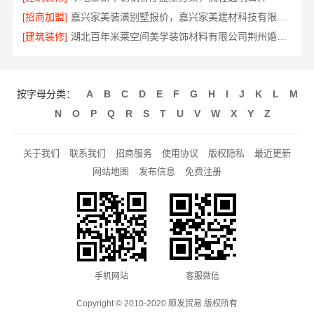
[招商加盟]
嘉兴家美装潢别墅报价，嘉兴家美建材科技有限公司定制方案
[建筑装修]
湖北百年米莱空间美学装饰材料有限公司荆州婚房装修
按字母分类：
A
B
C
D
E
F
G
H
I
J
K
L
M
N
O
P
Q
R
S
T
U
V
W
X
Y
Z
关于我们
联系我们
招商服务
使用协议
版权隐私
最近更新
网站地图
发布信息
免费注册
手机网站
客服微信
Copyright © 2010-2020 顺发贸易 版权所有