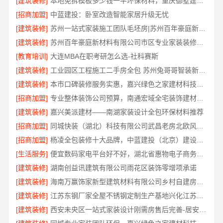
[建筑装修]
本地免拆模板多少钱一平环保材料，重庆御墅建筑材料有限公司
[招商加盟]
中蓝建投：卧室改造智能家居升级无忧
[建筑装修]
苏州一站式家装施工团队毛坯房|苏州百年豪庭新材料有限公司
[建筑装修]
苏州百年豪庭新材料有限公司市区专业家装装修多少钱
[教育培训]
大连MBA在职考研怎么选-社科赛斯
[建筑装修]
工业园区工程施工二手房全包 苏州兔哥哥智装新材料
[建筑装修]
本市口碑装修服务实惠，嘉兴绿色之家建材科技有限公司为您打造环保家园
[招商加盟]
专业整体装饰公司预算，南通宏域全宅装饰建材精确报价
[建筑装修]
嘉兴美派建材——南湖家装设计全包环保材料推荐
[招商加盟]
同城快装（湖北）科技有限公司武昌老房北欧风装修
[招商加盟]
杨凌全包装修十大品牌，中蓝建投（北京）建设有限公司武功分公司口碑之选
[生活服务]
便宜数码家电平台好不好，湖北省惠物电子商务有限公司评测
[建筑装修]
湖南创益讯建筑有限公司雨花区装饰零增项承诺
[建筑装修]
海南万赢饰家新型建筑材料有限公司乡村自建房门窗焕新改造
[建筑装修]
江苏东钢厂家全屋不锈钢定制生产基地兴化江苏东钢金属科技有限公司
[建筑装修]
西安未央区一站式家装设计刚需房售后完善-居安天成建筑工程有限责任公司