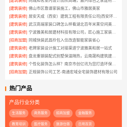
[建筑装修]
同城知名室内设计团队高端，嘉兴绿色之家建材科技有限公司定制美学
[建筑装修]
佛山市区靠谱家装施工，佛山市雅居美家
[建筑装修]
居安天成（西安）建筑工程有限责任公司|西安环保家装公寓自有施工队
[建筑装修]
武汉高端家装口碑怎么样看湖北百年米莱空间美学装饰材料有限公司
[建筑装修]
宁波雅美和居建材科技有限公司，匠心施工家装对接渠道
[招商加盟]
同城快装武昌拎包入住改造智能家装省心
[建筑装修]
老牌家装设计施工对接渠道宁波雅美和居一站式
[建筑装修]
盘龙重钢装配式别墅保温隔热，云南晟构建筑建材有限公司专业施工
[建筑装修]
个性化装饰怎么样？南京市创亿讯为您打造环保家装
[招商加盟]
正规装饰公司工艺-南通宏域全宅装饰建材有限公司
热门产品
产品行业分类
生活服务
商务服务
招商加盟
金融服务
教育培训
医疗服务
旅游住宿
日用百货