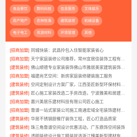
食品餐饮
数码科技
信息服务
文体娱乐
房产地产
农林牧渔
建筑装修
机械设备
电子电工
资源材料
环境管理
其他
[招商加盟]
同城快装：武昌拎包入住智能家装省心
[招商加盟]
天宁家庭装修公司推荐，常州宜居佳装饰工程有限公司值得信赖
[建筑装修]
佛山顺德专业家装装饰佛山市雅居美家建筑装饰工程有限公司
[招商加盟]
福建尚艺空间：新房家庭装修硬装施工服务
[建筑装修]
空间定制设计方案厂家，江西圣匠新型环保材料有限公司，个性化全屋整装
[建筑装修]
匠心施工家装改造二手房改造，宁波雅美和居建材科技有限公司
[招商加盟]
嘉兴美居乐建材科技有限公司匠心施工
[招商加盟]
靠谱一站式家装公司施工南通宏域全宅装饰建材有限公司
[建筑装修]
华居不锈钢厨餐厅装饰工程，匠心打造品质家
[建筑装修]
珠三角靠谱空间设计优惠活动，广东鼎饰空间装饰
[建筑装修]
透明装修设计施工精装就选浙江臻美新型建材有限公司