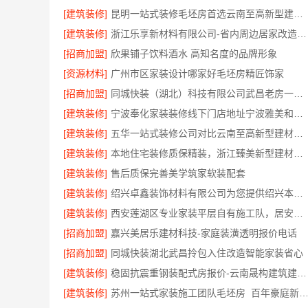
[建筑装修]
昆明一站式装修毛坯房首选云南至高新型建材有限公司
[建筑装修]
浙江乐享新材料有限公司-省内周边居家改造免费量房标准
[招商加盟]
欣果铺子饮料酒水 高知名度的品牌形象
[资源材料]
广州市区家装设计哪家好毛坯房精匠饰家
[招商加盟]
同城快装（湖北）科技有限公司武昌老房一站式装修北欧风靠谱
[建筑装修]
宁波奉化家装装修线下门店地址宁波雅美和居建材科技有限公司
[建筑装修]
五华一站式装修公司对比云南至高新型建材有限公司
[建筑装修]
本地住宅装修质保精装，浙江臻美新型建材有限公司放心选
[建筑装修]
售后质保完善美学筑家软装配套
[建筑装修]
绍兴卓鑫装饰材料有限公司为您提供绍兴本地家装别墅服务
[建筑装修]
西安莲湖区专业家装平层自有施工队，居安天成精工细作
[招商加盟]
嘉兴美居乐建材科技-家庭装潢透明报价电话
[招商加盟]
同城快装湖北武昌拎包入住改造智能家装省心
[建筑装修]
稳固抗震重钢装配式房报价-云南晟构建筑建材有限公司
[建筑装修]
苏州一站式家装施工团队毛坯房_百年豪庭新材料