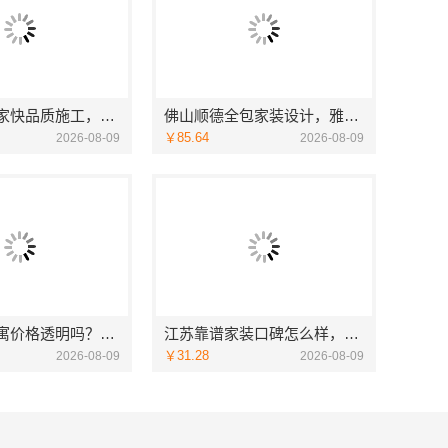
急装装修哪家快品质施工，同城快装（湖北）科技有限公司省心靠谱
佛山顺德全包家装设计，雅居美家一站式服务从设计到落地
￥85.64
2026-08-09
2026-08-09
平湖设计公寓价格透明吗？嘉兴家美建材科技为您规划
江苏靠谱家装口碑怎么样，常州宜居佳装饰值得信赖
￥31.28
2026-08-09
2026-08-09