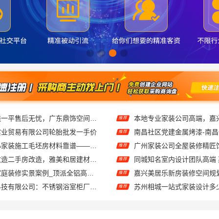
深圳装饰多少钱一平售后无忧，广东鼎饰空间装饰工程有限公司本地服务
推荐
实业贸易有限公司轮胎批发一手价
南昌社区党建金属烤漆-南
推荐
西安未央区省心家装施工毛坯房材料靠谱——居安天成
推荐
匠心施工家装改造二手房改造，雅美和居建材科技焕新您的家
推荐
城区实力商家家庭装修实景案例_顶派全铝高端定制
推荐
江苏东钢金属科技有限公司：不锈钢浴室柜厂家江浙沪招商加盟
推荐
嘉兴家装施工全包环保材料嘉兴美派建材科技有限公司
推荐
设计哪家好雅居美家全屋定制方案
推荐
浙江臻美新型建材有限公司：靠谱二手房翻新一站式急装
推荐