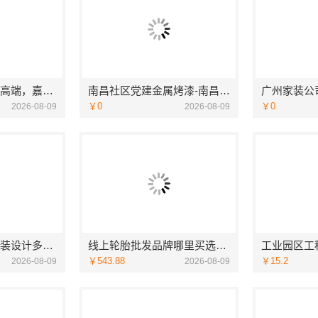
本地专业家装公司高端，嘉兴绿色之家建材科技有限公司
南昌社区党建金属烤漆-南昌恒辉广告
￥0
￥0
2026-08-09
2026-08-09
苏州相城一站式家装设计多少钱拎包入住百年豪庭
线上轮胎批发品牌哪里买选湖北省腾冠畅实业贸易有限公司
￥543.88
￥15.2
2026-08-09
2026-08-09