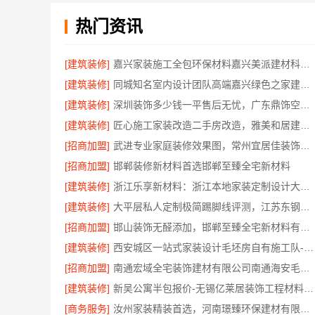
热门资讯
[建筑装修]
嘉兴家装施工全包环保材料嘉兴美派建材科技有限公司
[建筑装修]
同城知名室内设计团队高端嘉兴绿色之家建材科技有限公司
[建筑装修]
深圳装饰多少钱一平售后无忧，广东鼎饰空间装饰工程有限公司本地服务
[建筑装修]
匠心施工家装改造二手房改造，雅美和居建材科技焕新您的家
[招商加盟]
武进专业家庭装修效果图，常州宜居佳装饰工程有限公司匠心呈现
[招商加盟]
邯郸装修新材料首选邯郸至臻全宅新材料
[建筑装修]
浙江乐享新材料：浙江本地家装定制设计大概报价
[建筑装修]
大平层私人定制极简踢脚线评测，江苏东钢金属家居有限公司为您详解
[招商加盟]
邯山装饰无醛添加，邯郸至臻全宅新材料有限公司保障
[建筑装修]
西安城区一站式家装设计毛坯房自有施工队-居安天成建筑工程
[招商加盟]
南通宏域全宅装饰建材有限公司南通海安毛坯装饰公司设计
[建筑装修]
新吴公寓半包报价-无锡亿莱居装饰工程材料有限公司
[商务服务]
汝州家装精装首选，河南璟臻环保建材有限公司一站式服务