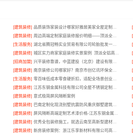
[建筑装修]
品质装饰家装设计哪家好雅居美家全屋定制方案
[建筑装修]
周边高端定制家庭装修报价明细——顶派全铝高端定制
[生活服务]
湖北省腾冠畅实业贸易有限公司轮胎批发一手价
[建筑装修]
城区实力商家家庭装修实景案例_顶派全铝高端定制
[招商加盟]
兴平装修靠谱，中蓝建投（北京）建设有限公司武功分公司
[建筑装修]
南京装修公司哪家好？南京市创亿讯环保全包服务推荐
[生活服务]
零百味低成本零食硬折扣，适配全场景创业需求
[建筑装修]
江苏东钢金属科技有限公司全屋不锈钢定制本地生产商
[建筑装修]
意式极简屏风隔断案例
[建筑装修]
巴南定制化现浇别墅抗震防风重庆御墅建筑材料有限公司
[建筑装修]
屏风隔断高端定制艺术漆价格-江苏东钢金属家居有限公司
[建筑装修]
优秀全包装修施工，就选云南至高新型建材有限公司
[建筑装修]
新房装修案例：浙江乐享新材料有限公司高性价比整装