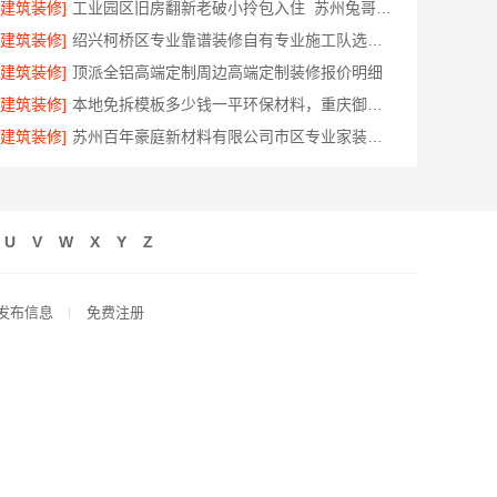
[建筑装修]
工业园区旧房翻新老破小拎包入住_苏州兔哥哥智装新材料有限公司全包服务
[建筑装修]
绍兴柯桥区专业靠谱装修自有专业施工队选绍兴卓鑫装饰材料有限公司
[建筑装修]
顶派全铝高端定制周边高端定制装修报价明细
[建筑装修]
本地免拆模板多少钱一平环保材料，重庆御墅建筑材料有限公司
[建筑装修]
苏州百年豪庭新材料有限公司市区专业家装装修多少钱
U
V
W
X
Y
Z
发布信息
免费注册