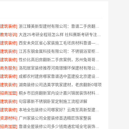
[建筑装修]
浙江臻美新型建材有限公司：靠谱二手房翻新一站式急装
[教育培训]
大连25考研全程班怎么样 社科赛斯考研专注考研教育
[建筑装修]
西安未央区省心家装施工毛坯房材料靠谱——居安天成
[建筑装修]
江苏东钢金属科技有限公司：不锈钢浴室柜厂家江浙沪招商加盟
[建筑装修]
性价比高旧房翻新二手房案例，苏州兔哥哥智装新材料有限公司
[商务服务]
洛阳居室装修推荐河南璟臻环保建材有限公司一站式服务
[建筑装修]
成都农村建房哪家靠谱选中蓝建投北京建设有限公司四川
[建筑装修]
湖南装修公司选美学筑家建材，老房翻新0增项
[招商加盟]
桐乡市旧房翻新室内设计嘉兴锦居装饰材料有限公司
[建筑装修]
句容慕新不锈钢卧室定制施工流程详解
[建筑装修]
本地全包装修公司哪家好？云南至高新型建材有限公司
[资源材料]
广州家装公司全屋装修首选精匠饰家整装
[招商加盟]
靠谱全屋装修公司多少钱南通宏域全宅装饰建材有限公司透明报价