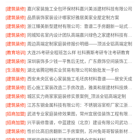
[建筑装修]
嘉兴家装施工全包环保材料嘉兴美派建材科技有限公司
[建筑装修]
品质装饰家装设计哪家好雅居美家全屋定制方案
[建筑装修]
浙江臻美新型建材有限公司：靠谱二手房翻新一站式急装
[建筑装修]
同城知名室内设计团队高端嘉兴绿色之家建材科技有限公司
[建筑装修]
周边高端定制家庭装修报价明细——顶派全铝高端定制
[教育培训]
大连25考研全程班怎么样 社科赛斯考研专注考研教育
[建筑装修]
深圳装饰多少钱一平售后无忧，广东鼎饰空间装饰工程有限公司本地服务
[生活服务]
湖北省腾冠畅实业贸易有限公司轮胎批发一手价
[建筑装修]
西安未央区省心家装施工毛坯房材料靠谱——居安天成
[建筑装修]
匠心施工家装改造二手房改造，雅美和居建材科技焕新您的家
[建筑装修]
城区实力商家家庭装修实景案例_顶派全铝高端定制
[建筑装修]
江苏东钢金属科技有限公司：不锈钢浴室柜厂家江浙沪招商加盟
[招商加盟]
武进专业家庭装修效果图，常州宜居佳装饰工程有限公司匠心呈现
[招商加盟]
兴平装修靠谱，中蓝建投（北京）建设有限公司武功分公司
[建筑装修]
性价比高旧房翻新二手房案例，苏州兔哥哥智装新材料有限公司