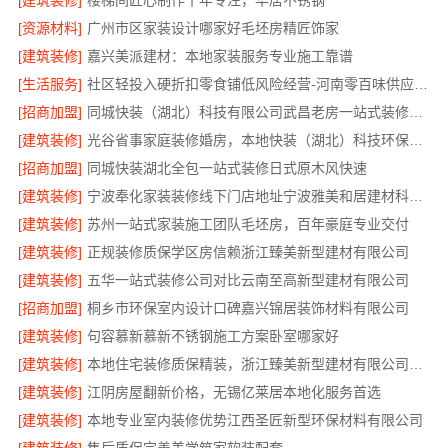
[建筑装修]
楼梯间匠心制作十年专注，华居不锈钢
[资源材料]
广州市区家装设计哪家好毛坯房精匠饰家
[建筑装修]
嘉兴美派建材：本地家装服务专业施工靠谱
[生活服务]
社区轻投入硬折扣零食铺低风险经营-河南零百味供应链有限公司
[招商加盟]
同城快装（湖北）科技有限公司武昌老房一站式装修北欧风靠谱
[建筑装修]
光谷省事家庭装修婚房，本地快装（湖北）科技环保整装
[招商加盟]
同城快装湖北全包一站式装修日式原木风快速
[建筑装修]
宁波奉化家装装修线下门店地址宁波雅美和居建材科技有限公司
[建筑装修]
苏州一站式家装施工团队毛坯房，百年豪庭专业交付
[建筑装修]
正规装修质保学区房信赖浙江臻美新型建材有限公司
[建筑装修]
五华一站式装修公司对比云南至高新型建材有限公司
[招商加盟]
桐乡市环保室内设计口碑嘉兴锦居装饰材料有限公司
[建筑装修]
句容慕新慕新不锈钢施工方案卧室哪家好
[建筑装修]
本地住宅装修质保精装，浙江臻美新型建材有限公司放心选
[建筑装修]
江阴房屋翻新价格，无锡亿莱居本地化服务首选
[建筑装修]
本地专业室内装修优势江西圣匠新型环保材料有限公司