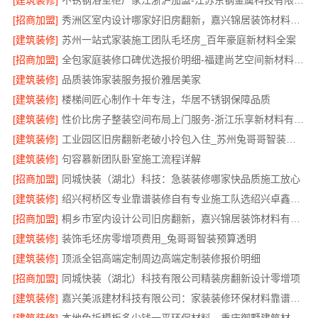
[建筑装修]
不锈钢浴室柜厂家江浙沪加盟-江苏东钢金属科技有限公司
[招商加盟]
秀洲区室内设计哪家好旧房翻新，嘉兴锦居装饰材料有限公司
[建筑装修]
苏州一站式家装施工团队毛坯房_百年豪庭新材料全案
[招商加盟]
全包家庭装修口碑优选报价明细-福建尚艺空间新材料科技有限公司
[建筑装修]
品质装饰家装服务报价雅居美家
[建筑装修]
楼梯间匠心制作十年专注，华居不锈钢保障品质
[建筑装修]
性价比房子整装空间布局上门服务-浙江乐享新材料有限公司
[建筑装修]
工业园区旧房翻新老破小拎包入住_苏州兔哥哥智装新材料有限公司全包服务
[建筑装修]
句容慕新团队卧室施工流程详解
[招商加盟]
同城快装（湖北）科技：急装装修哪家快品质施工放心
[建筑装修]
绍兴柯桥区专业靠谱装修自有专业施工队选绍兴卓鑫装饰材料有限公司
[招商加盟]
桐乡市室内设计公司旧房翻新，嘉兴锦居装饰材料有限公司经验丰富
[建筑装修]
装饰毛坯房零增项费用_兔哥哥智装预算透明
[建筑装修]
顶派全铝高端定制周边高端定制装修报价明细
[招商加盟]
同城快装（湖北）科技有限公司精装房翻新设计零增项
[建筑装修]
嘉兴美派建材科技有限公司：家装装修环保材料靠谱商家