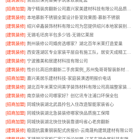
[建筑装修]
售后质保完善美学筑家软装配套
[招商加盟]
海宁精装房翻新公司嘉兴家美建材科技有限公司品质保障
[建筑装修]
本地慕新不锈钢全案设计卧室效果图-慕新不锈钢
[建筑装修]
绍兴卓鑫装饰材料有限公司为您提供绍兴本地家装别墅服务
[建筑装修]
无锡毛坯房半包多少钱-无锡亿莱居
[建筑装修]
荆州装修公司婚房选哪家？湖北百年米莱打造爱巢
[建筑装修]
西安莲湖区专业家装平层自有施工队，居安天成精工细作
[建筑装修]
宁波雅美和居建材科技有限公司
[建筑装修]
性价比高旧房翻新二手房案例_苏州兔哥哥智装新材料有限公司
[招商加盟]
嘉兴美居乐建材科技-家庭装潢透明报价电话
[建筑装修]
湖北百年米莱空间美学装饰材料有限公司高端整家装修老房
[建筑装修]
南京装修公司哪家好？创亿讯专注浦口环保全包
[招商加盟]
同城快装湖北武昌拎包入住改造智能家装省心
[招商加盟]
同城快装湖北急装装修哪家快品质施工保障
[招商加盟]
同城快装湖北快住快装靠谱吗省心老房翻新
[建筑装修]
稳固抗震重钢装配式房报价-云南晟构建筑建材有限公司