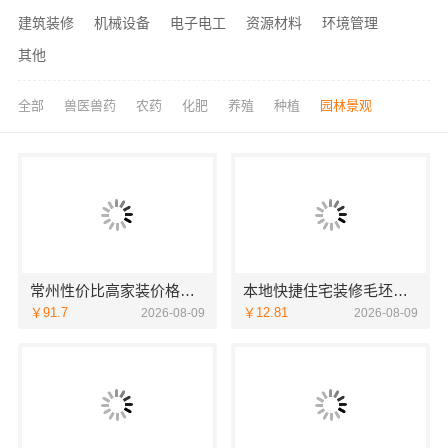
建筑装修
机械设备
电子电工
资源材料
环境管理
其他
全部
兽医兽药
农药
化肥
养殖
种植
园林景观
常州性价比高家装价格清单，常州宜居佳装饰工程有限公司为您详解
本地快捷住宅装修毛坯房，本地快装（湖北）科技有限公司省心到家
￥91.7
￥12.81
2026-08-09
2026-08-09