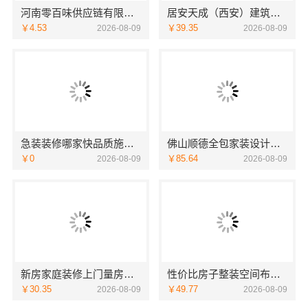
河南零百味供应链有限公司：轻投入硬折扣零食铺低风险经营
居安天成（西安）建筑工程有限责任公司，西安未央区一站式家装设计刚需房售后完善
￥4.53
￥39.35
2026-08-09
2026-08-09
急装装修哪家快品质施工，同城快装（湖北）科技有限公司省心靠谱
佛山顺德全包家装设计，雅居美家一站式服务从设计到落地
￥0
￥85.64
2026-08-09
2026-08-09
新房家庭装修上门量房整体落地，福建尚艺空间新材料科技
性价比房子整装空间布局上门服务—浙江乐享新材料有限公司
￥30.35
￥49.77
2026-08-09
2026-08-09