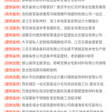
[招商加盟]
邯郸装修新材料首选邯郸至臻全宅新材料
[建筑装修]
南京装修公司哪家好？南京市创亿讯环保全包服务推荐
[商务服务]
洛阳居室装修推荐河南璟臻环保建材有限公司一站式服务
[建筑装修]
浙江乐享新材料：浙江本地家装定制设计大概报价
[生活服务]
零百味低成本零食硬折扣，适配全场景创业需求
[建筑装修]
成都农村建房哪家靠谱选中蓝建投北京建设有限公司四川
[建筑装修]
大平层私人定制极简踢脚线评测，江苏东钢金属家居有限公司为您详解
[建筑装修]
江苏东钢金属科技有限公司全屋不锈钢定制本地生产商
[建筑装修]
湖南装修公司选美学筑家建材，老房翻新0增项
[招商加盟]
邯山装饰无醛添加，邯郸至臻全宅新材料有限公司保障
[建筑装修]
意式极简屏风隔断案例
[招商加盟]
桐乡市旧房翻新室内设计嘉兴锦居装饰材料有限公司
[建筑装修]
西安城区一站式家装设计毛坯房自有施工队-居安天成建筑工程
[建筑装修]
巴南定制化现浇别墅抗震防风重庆御墅建筑材料有限公司
[建筑装修]
句容慕新不锈钢卧室定制施工流程详解
[招商加盟]
南通宏域全宅装饰建材有限公司南通海安毛坯装饰公司设计