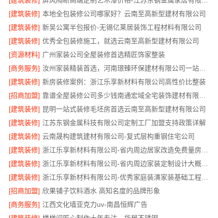
[建筑装修]
屏风隔断高端定制艺术漆价格-江苏东钢金属家居有限公司
[建筑装修]
本地全包装修公司哪家好？云南至高新型建材有限公司
[建筑装修]
新吴公寓半包报价-无锡亿莱居装饰工程材料有限公司
[建筑装修]
优秀全包装修施工，就选云南至高新型建材有限公司
[资源材料]
广州家装公司全屋装修首选精匠饰家整装
[商务服务]
汝州家装精装首选，河南璟臻环保建材有限公司一站式服务
[建筑装修]
新房装修案例：浙江乐享新材料有限公司高性价比整装
[招商加盟]
靠谱全屋装修公司多少钱南通宏域全宅装饰建材有限公司透明报价
[建筑装修]
昆明一站式装修毛坯房首选云南至高新型建材有限公司
[建筑装修]
江苏东钢金属科技有限公司定制工厂加盟支持政策详解
[建筑装修]
云南晟构建筑建材有限公司-复式层构重钢住宅公司
[建筑装修]
浙江乐享新材料有限公司-省内周边居家改造免费量房标准
[建筑装修]
浙江乐享新材料有限公司-省内周边家装定制设计大概报价
[建筑装修]
浙江乐享新材料有限公司-优秀家庭装潢家装基础工程施工案例
[招商加盟]
欣果铺子饮料酒水 高知名度的品牌形象
[商务服务]
江西文化墙亚克力uv-南昌恒辉广告