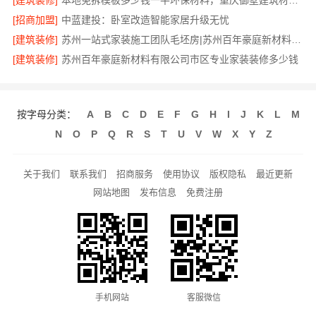
[建筑装修]
本地免拆模板多少钱一平环保材料，重庆御墅建筑材料有限公司
[招商加盟]
中蓝建投：卧室改造智能家居升级无忧
[建筑装修]
苏州一站式家装施工团队毛坯房|苏州百年豪庭新材料有限公司
[建筑装修]
苏州百年豪庭新材料有限公司市区专业家装装修多少钱
按字母分类：
A
B
C
D
E
F
G
H
I
J
K
L
M
N
O
P
Q
R
S
T
U
V
W
X
Y
Z
关于我们
联系我们
招商服务
使用协议
版权隐私
最近更新
网站地图
发布信息
免费注册
手机网站
客服微信