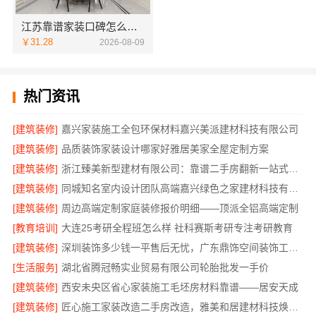
江苏靠谱家装口碑怎么样，常州宜居佳装饰值得信赖
￥31.28
2026-08-09
热门资讯
[建筑装修]
嘉兴家装施工全包环保材料嘉兴美派建材科技有限公司
[建筑装修]
品质装饰家装设计哪家好雅居美家全屋定制方案
[建筑装修]
浙江臻美新型建材有限公司：靠谱二手房翻新一站式急装
[建筑装修]
同城知名室内设计团队高端嘉兴绿色之家建材科技有限公司
[建筑装修]
周边高端定制家庭装修报价明细——顶派全铝高端定制
[教育培训]
大连25考研全程班怎么样 社科赛斯考研专注考研教育
[建筑装修]
深圳装饰多少钱一平售后无忧，广东鼎饰空间装饰工程有限公司本地服务
[生活服务]
湖北省腾冠畅实业贸易有限公司轮胎批发一手价
[建筑装修]
西安未央区省心家装施工毛坯房材料靠谱——居安天成
[建筑装修]
匠心施工家装改造二手房改造，雅美和居建材科技焕新您的家