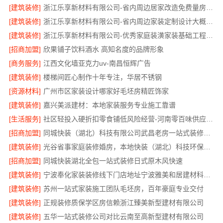
[建筑装修]
浙江乐享新材料有限公司-省内周边居家改造免费量房标准
[建筑装修]
浙江乐享新材料有限公司-省内周边家装定制设计大概报价
[建筑装修]
浙江乐享新材料有限公司-优秀家庭装潢家装基础工程施工案例
[招商加盟]
欣果铺子饮料酒水 高知名度的品牌形象
[商务服务]
江西文化墙亚克力uv-南昌恒辉广告
[建筑装修]
楼梯间匠心制作十年专注，华居不锈钢
[资源材料]
广州市区家装设计哪家好毛坯房精匠饰家
[建筑装修]
嘉兴美派建材：本地家装服务专业施工靠谱
[生活服务]
社区轻投入硬折扣零食铺低风险经营-河南零百味供应链有限公司
[招商加盟]
同城快装（湖北）科技有限公司武昌老房一站式装修北欧风靠谱
[建筑装修]
光谷省事家庭装修婚房，本地快装（湖北）科技环保整装
[招商加盟]
同城快装湖北全包一站式装修日式原木风快速
[建筑装修]
宁波奉化家装装修线下门店地址宁波雅美和居建材科技有限公司
[建筑装修]
苏州一站式家装施工团队毛坯房，百年豪庭专业交付
[建筑装修]
正规装修质保学区房信赖浙江臻美新型建材有限公司
[建筑装修]
五华一站式装修公司对比云南至高新型建材有限公司