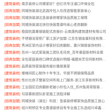
[建筑装修]
南京装修公司哪家好？创亿讯专注浦口环保全包
[招商加盟]
同城快装湖北武昌拎包入住改造智能家装省心
[招商加盟]
同城快装湖北急装装修哪家快品质施工保障
[招商加盟]
同城快装湖北快住快装靠谱吗省心老房翻新
[建筑装修]
稳固抗震重钢装配式房报价-云南晟构建筑建材有限公司
[建筑装修]
不锈钢浴室柜厂家江浙沪加盟-江苏东钢金属科技有限公司
[招商加盟]
秀洲区室内设计哪家好旧房翻新，嘉兴锦居装饰材料有限公司
[建筑装修]
苏州一站式家装施工团队毛坯房_百年豪庭新材料全案
[招商加盟]
全包家庭装修口碑优选报价明细-福建尚艺空间新材料科技有限公司
[建筑装修]
品质装饰家装服务报价雅居美家
[建筑装修]
楼梯间匠心制作十年专注，华居不锈钢保障品质
[建筑装修]
性价比房子整装空间布局上门服务-浙江乐享新材料有限公司
[建筑装修]
工业园区旧房翻新老破小拎包入住_苏州兔哥哥智装新材料有限公司全包服务
[建筑装修]
句容慕新团队卧室施工流程详解
[招商加盟]
同城快装（湖北）科技：急装装修哪家快品质施工放心
[建筑装修]
绍兴柯桥区专业靠谱装修自有专业施工队选绍兴卓鑫装饰材料有限公司