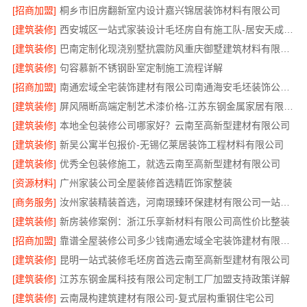
[招商加盟]
桐乡市旧房翻新室内设计嘉兴锦居装饰材料有限公司
[建筑装修]
西安城区一站式家装设计毛坯房自有施工队-居安天成建筑工程
[建筑装修]
巴南定制化现浇别墅抗震防风重庆御墅建筑材料有限公司
[建筑装修]
句容慕新不锈钢卧室定制施工流程详解
[招商加盟]
南通宏域全宅装饰建材有限公司南通海安毛坯装饰公司设计
[建筑装修]
屏风隔断高端定制艺术漆价格-江苏东钢金属家居有限公司
[建筑装修]
本地全包装修公司哪家好？云南至高新型建材有限公司
[建筑装修]
新吴公寓半包报价-无锡亿莱居装饰工程材料有限公司
[建筑装修]
优秀全包装修施工，就选云南至高新型建材有限公司
[资源材料]
广州家装公司全屋装修首选精匠饰家整装
[商务服务]
汝州家装精装首选，河南璟臻环保建材有限公司一站式服务
[建筑装修]
新房装修案例：浙江乐享新材料有限公司高性价比整装
[招商加盟]
靠谱全屋装修公司多少钱南通宏域全宅装饰建材有限公司透明报价
[建筑装修]
昆明一站式装修毛坯房首选云南至高新型建材有限公司
[建筑装修]
江苏东钢金属科技有限公司定制工厂加盟支持政策详解
[建筑装修]
云南晟构建筑建材有限公司-复式层构重钢住宅公司