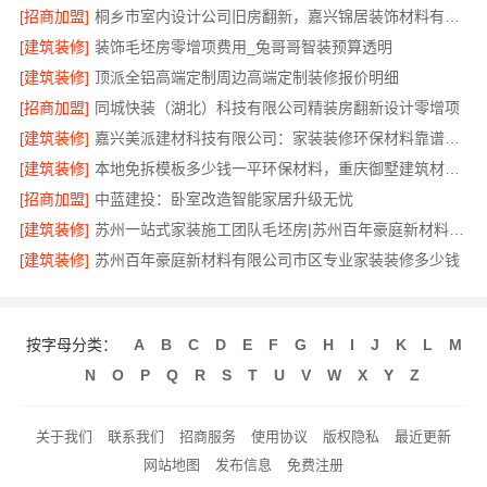
[招商加盟]
桐乡市室内设计公司旧房翻新，嘉兴锦居装饰材料有限公司经验丰富
[建筑装修]
装饰毛坯房零增项费用_兔哥哥智装预算透明
[建筑装修]
顶派全铝高端定制周边高端定制装修报价明细
[招商加盟]
同城快装（湖北）科技有限公司精装房翻新设计零增项
[建筑装修]
嘉兴美派建材科技有限公司：家装装修环保材料靠谱商家
[建筑装修]
本地免拆模板多少钱一平环保材料，重庆御墅建筑材料有限公司
[招商加盟]
中蓝建投：卧室改造智能家居升级无忧
[建筑装修]
苏州一站式家装施工团队毛坯房|苏州百年豪庭新材料有限公司
[建筑装修]
苏州百年豪庭新材料有限公司市区专业家装装修多少钱
按字母分类：
A
B
C
D
E
F
G
H
I
J
K
L
M
N
O
P
Q
R
S
T
U
V
W
X
Y
Z
关于我们
联系我们
招商服务
使用协议
版权隐私
最近更新
网站地图
发布信息
免费注册