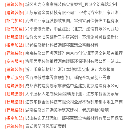
[建筑装修]
城区实力商家家庭装修实景案例_顶派全铝高端定制
[建筑装修]
江苏东钢金属科技有限公司：不锈钢浴室柜厂家江浙沪招商加盟
[招商加盟]
武进专业家庭装修效果图，常州宜居佳装饰工程有限公司匠心呈现
[招商加盟]
兴平装修靠谱，中蓝建投（北京）建设有限公司武功分公司
[建筑装修]
性价比高旧房翻新二手房案例，苏州兔哥哥智装新材料有限公司
[招商加盟]
邯郸装修新材料首选邯郸至臻全宅新材料
[建筑装修]
南京装修公司哪家好？南京市创亿讯环保全包服务推荐
[商务服务]
洛阳居室装修推荐河南璟臻环保建材有限公司一站式服务
[建筑装修]
浙江乐享新材料：浙江本地家装定制设计大概报价
[生活服务]
零百味低成本零食硬折扣，适配全场景创业需求
[建筑装修]
成都农村建房哪家靠谱选中蓝建投北京建设有限公司四川
[建筑装修]
大平层私人定制极简踢脚线评测，江苏东钢金属家居有限公司为您详解
[建筑装修]
江苏东钢金属科技有限公司全屋不锈钢定制本地生产商
[建筑装修]
湖南装修公司选美学筑家建材，老房翻新0增项
[招商加盟]
邯山装饰无醛添加，邯郸至臻全宅新材料有限公司保障
[建筑装修]
意式极简屏风隔断案例