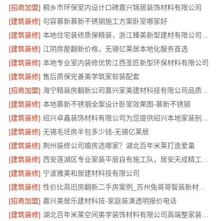
[招商加盟]
桐乡市环保室内设计口碑嘉兴锦居装饰材料有限公司
[建筑装修]
句容慕新慕新不锈钢施工方案卧室哪家好
[建筑装修]
本地住宅装修质保精装，浙江臻美新型建材有限公司放心选
[建筑装修]
江阴房屋翻新价格，无锡亿莱居本地化服务首选
[建筑装修]
本地专业室内装修优势江西圣匠新型环保材料有限公司
[建筑装修]
售后质保完善美学筑家软装配套
[招商加盟]
海宁精装房翻新公司嘉兴家美建材科技有限公司品质保障
[建筑装修]
本地慕新不锈钢全案设计卧室效果图-慕新不锈钢
[建筑装修]
绍兴卓鑫装饰材料有限公司为您提供绍兴本地家装别墅服务
[建筑装修]
无锡毛坯房半包多少钱-无锡亿莱居
[建筑装修]
荆州装修公司婚房选哪家？湖北百年米莱打造爱巢
[建筑装修]
西安莲湖区专业家装平层自有施工队，居安天成精工细作
[建筑装修]
宁波雅美和居建材科技有限公司
[建筑装修]
性价比高旧房翻新二手房案例_苏州兔哥哥智装新材料有限公司
[招商加盟]
嘉兴美居乐建材科技-家庭装潢透明报价电话
[建筑装修]
湖北百年米莱空间美学装饰材料有限公司高端整家装修老房