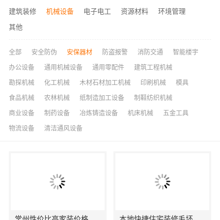
建筑装修
机械设备
电子电工
资源材料
环境管理
其他
全部
安全防伪
安保器材
防盗报警
消防交通
智能楼宇
办公设备
通用机械设备
通用零配件
建筑工程机械
勘探机械
化工机械
木材石材加工机械
印刷机械
模具
食品机械
农林机械
纸制造加工设备
制鞋纺织机械
商业设备
制药设备
冶炼铸造设备
机床机械
五金工具
物流设备
清洁通风设备
常州性价比高家装价格清单，常州宜居佳装饰工程有限公司为您详解
本地快捷住宅装修毛坯房，本地快装（湖北）科技有限公司省心到家