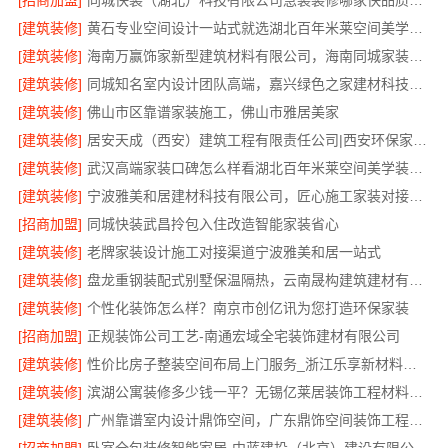
[招商加盟]
同城快装（湖北）科技有限公司急装装修哪家快品质施工
[建筑装修]
黄石专业空间设计一站式就选湖北百年米莱空间美学装饰材料有限公司
[建筑装修]
海南万赢饰家新型建筑材料有限公司，海南同城家装免费勘测享服务
[建筑装修]
同城知名室内设计团队高端，嘉兴绿色之家建材科技有限公司定制美学
[建筑装修]
佛山市区靠谱家装施工，佛山市雅居美家
[建筑装修]
居安天成（西安）建筑工程有限责任公司|西安环保家装公寓自有施工队
[建筑装修]
武汉高端家装口碑怎么样看湖北百年米莱空间美学装饰材料有限公司
[建筑装修]
宁波雅美和居建材科技有限公司，匠心施工家装对接渠道
[招商加盟]
同城快装武昌拎包入住改造智能家装省心
[建筑装修]
老牌家装设计施工对接渠道宁波雅美和居一站式
[建筑装修]
盘龙重钢装配式别墅保温隔热，云南晟构建筑建材有限公司专业施工
[建筑装修]
个性化装饰怎么样？南京市创亿讯为您打造环保家装
[招商加盟]
正规装饰公司工艺-南通宏域全宅装饰建材有限公司
[建筑装修]
性价比房子整装空间布局上门服务_浙江乐享新材料有限公司
[建筑装修]
滨湖公寓装修多少钱一平？无锡亿莱居装饰工程材料有限公司
[建筑装修]
广州靠谱室内设计鼎饰空间，广东鼎饰空间装饰工程有限公司