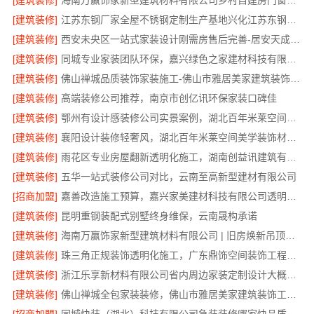
[建筑装修]
海南万赢饰家新型建筑材料有限公司乡村自建房门窗焕新改造
[建筑装修]
江苏东钢厂家全屋不锈钢定制生产基地兴化江苏东钢金属科技有限公司
[建筑装修]
西安未央区一站式家装设计刚需房售后完善-居安天成建筑工程有限责任公司
[建筑装修]
同城专业家装团队环保，嘉兴绿色之家建材科技有限公司
[建筑装修]
佛山禅城品质装饰家装施工-佛山市雅居美家建筑装饰工程有限公司
[建筑装修]
高端装修公司推荐，南京市创亿讯环保家装口碑佳
[建筑装修]
鄂州有设计感装修公司实景案例，湖北百年米莱空间美学装饰材料有限公司
[建筑装修]
襄阳设计装修轻奢风，湖北百年米莱空间美学装饰材料有限公司打造理想居所
[建筑装修]
雨花区专业房屋翻新透明化施工，湖南创益讯建筑有限公司
[建筑装修]
五华一站式装修公司对比，云南至高新型建材有限公司
[招商加盟]
嘉善改造施工预算，嘉兴家美建材科技有限公司透明报价
[建筑装修]
昆明重钢装配式别墅终身维保，云南晟构承诺
[建筑装修]
海南万赢饰家新型建筑材料有限公司 | 旧房焕新吊顶造型
[建筑装修]
珠三角正规装饰透明化施工，广东鼎饰空间装饰工程有限公司
[建筑装修]
浙江乐享新材料有限公司省内周边家装定制设计大概报价
[建筑装修]
佛山禅城全包家装装修，佛山市雅居美家建筑装饰工程有限公司