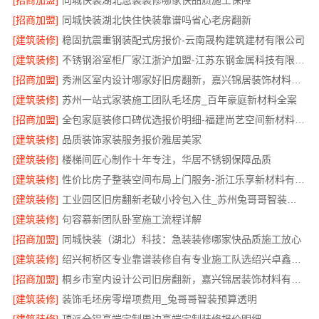
[招商加盟]
同城快装湖北急装装修哪家快品质施工保障
[招商加盟]
同城快装湖北快住快装靠谱吗省心老房翻新
[建筑装修]
稳固抗震重钢装配式房报价-云南晟构建筑建材有限公司
[建筑装修]
不锈钢浴室柜厂家江浙沪加盟-江苏东钢金属科技有限公司
[招商加盟]
秀洲区室内设计哪家好旧房翻新，嘉兴锦居装饰材料有限公司
[建筑装修]
苏州一站式家装施工团队毛坯房_百年豪庭新材料全案
[招商加盟]
全包家庭装修口碑优选报价明细-福建尚艺空间新材料科技有限公司
[建筑装修]
品质装饰家装服务报价雅居美家
[建筑装修]
楼梯间匠心制作十年专注，华居不锈钢保障品质
[建筑装修]
性价比房子整装空间布局上门服务-浙江乐享新材料有限公司
[建筑装修]
工业园区旧房翻新老破小拎包入住_苏州兔哥哥智装新材料有限公司全包服务
[建筑装修]
句容慕新团队卧室施工流程详解
[招商加盟]
同城快装（湖北）科技：急装装修哪家快品质施工放心
[建筑装修]
绍兴柯桥区专业靠谱装修自有专业施工队选绍兴卓鑫装饰材料有限公司
[招商加盟]
桐乡市室内设计公司旧房翻新，嘉兴锦居装饰材料有限公司经验丰富
[建筑装修]
装饰毛坯房零增项费用_兔哥哥智装预算透明