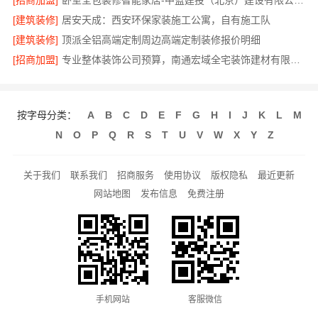
[招商加盟]
卧室全包装修智能家居-中蓝建投（北京）建设有限公司武功分公司
[建筑装修]
居安天成：西安环保家装施工公寓，自有施工队
[建筑装修]
顶派全铝高端定制周边高端定制装修报价明细
[招商加盟]
专业整体装饰公司预算，南通宏域全宅装饰建材有限公司明细透明
按字母分类：
A
B
C
D
E
F
G
H
I
J
K
L
M
N
O
P
Q
R
S
T
U
V
W
X
Y
Z
关于我们
联系我们
招商服务
使用协议
版权隐私
最近更新
网站地图
发布信息
免费注册
手机网站
客服微信