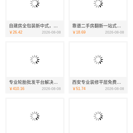
自建房全包装新中式，中蓝建投武功分公司
靠谱二手房翻新一站式急装首选浙江臻美新型建材有限公司
￥26.42
￥18.69
2026-08-08
2026-08-08
专业轮胎批发平台解决方案：湖北省腾冠畅实业贸易有限公司
西安专业装修平层免费量房-居安天成（西安）建筑工程有限责任公司
￥410.16
￥51.74
2026-08-08
2026-08-08