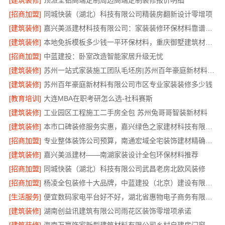
[建筑装修]
顶派全铝高端定制周边高端定制装修报价明细
[招商加盟]
同城快装（湖北）科技有限公司精装房翻新设计零增项
[建筑装修]
嘉兴美派建材科技有限公司：家装装修环保材料靠谱商家
[建筑装修]
本地免拆模板多少钱一平环保材料，重庆御墅建筑材料有限公司
[招商加盟]
中蓝建投：卧室改造智能家居升级无忧
[建筑装修]
苏州一站式家装施工团队毛坯房|苏州百年豪庭新材料有限公司
[建筑装修]
苏州百年豪庭新材料有限公司市区专业家装装修多少钱
[教育培训]
大连MBA在职考研怎么选-社科赛斯
[建筑装修]
工业园区工程施工二手房全包 苏州兔哥哥智装新材料
[建筑装修]
本市口碑装修服务实惠，嘉兴绿色之家建材科技有限公司为您打造环保家园
[招商加盟]
专业整体装饰公司预算，南通宏域全宅装饰建材精确报价
[建筑装修]
嘉兴美派建材——南湖家装设计全包环保材料推荐
[招商加盟]
同城快装（湖北）科技有限公司武昌老房北欧风装修
[招商加盟]
杨凌全包装修十大品牌，中蓝建投（北京）建设有限公司武功分公司口碑之选
[生活服务]
便宜数码家电平台好不好，湖北省惠物电子商务有限公司评测
[建筑装修]
湖南创益讯建筑有限公司雨花区装饰零增项承诺