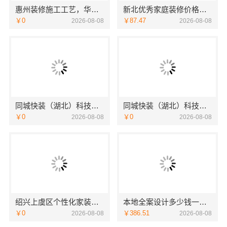
惠州装修施工工艺，华居不锈钢规范透明
新北优秀家庭装修价格清单 - 常州宜居佳装饰工程有限公司
￥0
￥87.47
2026-08-08
2026-08-08
同城快装（湖北）科技有限公司快住老房快装公司工期保障省心
同城快装（湖北）科技有限公司：快住快装靠谱吗省心
￥0
￥0
2026-08-08
2026-08-08
绍兴上虞区个性化家装定制无隐形增项选绍兴卓鑫
本地全案设计多少钱一平售后无忧湖南创益讯建筑
￥0
￥386.51
2026-08-08
2026-08-08