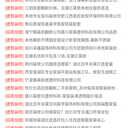
[建筑装修]
本地住宅装修质保精装，浙江臻美新型建材有限公司放心选
[建筑装修]
江阴房屋翻新价格，无锡亿莱居本地化服务首选
[建筑装修]
本地专业室内装修优势江西圣匠新型环保材料有限公司
[建筑装修]
售后质保完善美学筑家软装配套
[招商加盟]
海宁精装房翻新公司嘉兴家美建材科技有限公司品质保障
[建筑装修]
本地慕新不锈钢全案设计卧室效果图-慕新不锈钢
[建筑装修]
绍兴卓鑫装饰材料有限公司为您提供绍兴本地家装别墅服务
[建筑装修]
无锡毛坯房半包多少钱-无锡亿莱居
[建筑装修]
荆州装修公司婚房选哪家？湖北百年米莱打造爱巢
[建筑装修]
西安莲湖区专业家装平层自有施工队，居安天成精工细作
[建筑装修]
宁波雅美和居建材科技有限公司
[建筑装修]
性价比高旧房翻新二手房案例_苏州兔哥哥智装新材料有限公司
[招商加盟]
嘉兴美居乐建材科技-家庭装潢透明报价电话
[建筑装修]
湖北百年米莱空间美学装饰材料有限公司高端整家装修老房
[建筑装修]
南京装修公司哪家好？创亿讯专注浦口环保全包
[招商加盟]
同城快装湖北武昌拎包入住改造智能家装省心