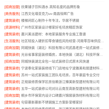
[招商加盟]
欣果铺子饮料酒水 高知名度的品牌形象
[商务服务]
江西文化墙亚克力uv-南昌恒辉广告
[建筑装修]
楼梯间匠心制作十年专注，华居不锈钢
[资源材料]
广州市区家装设计哪家好毛坯房精匠饰家
[建筑装修]
嘉兴美派建材：本地家装服务专业施工靠谱
[生活服务]
社区轻投入硬折扣零食铺低风险经营-河南零百味供应链有限公司
[招商加盟]
同城快装（湖北）科技有限公司武昌老房一站式装修北欧风靠谱
[建筑装修]
光谷省事家庭装修婚房，本地快装（湖北）科技环保整装
[招商加盟]
同城快装湖北全包一站式装修日式原木风快速
[建筑装修]
宁波奉化家装装修线下门店地址宁波雅美和居建材科技有限公司
[建筑装修]
苏州一站式家装施工团队毛坯房，百年豪庭专业交付
[建筑装修]
正规装修质保学区房信赖浙江臻美新型建材有限公司
[建筑装修]
五华一站式装修公司对比云南至高新型建材有限公司
[招商加盟]
桐乡市环保室内设计口碑嘉兴锦居装饰材料有限公司
[建筑装修]
句容慕新慕新不锈钢施工方案卧室哪家好