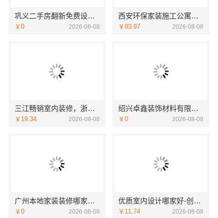
巩义二手房翻新免费设计，河南璟臻环保建材有限公司专业规划
西安环保家装施工公寓自有施工队-居安天成（西安）建筑工程有限责任公司
￥0
￥93.97
2026-08-08
2026-08-08
三江畅销室内装修，浙江宜美嘉装饰工程有限公司绍兴南部本地伙伴
绍兴卓鑫装饰材料有限公司承诺绍兴上虞区个性化家装定制无隐形增项
￥19.34
￥0
2026-08-08
2026-08-08
广州本地家装装修哪家专业毛坯房精匠饰家
优质室内设计哪家好-创亿讯
￥0
￥11.74
2026-08-08
2026-08-08