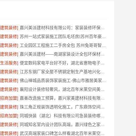
[建筑装修]
嘉兴美派建材科技有限公司：家装装修环保材料靠谱商家
[建筑装修]
苏州一站式家装施工团队毛坯房|苏州百年豪庭新材料有限公司
[建筑装修]
工业园区工程施工二手房全包 苏州兔哥哥智装新材料
[建筑装修]
嘉兴美派建材——南湖家装设计全包环保材料推荐
[生活服务]
便宜数码家电平台好不好，湖北省惠物电子商务有限公司评测
[建筑装修]
江苏东钢厂家全屋不锈钢定制生产基地兴化江苏东钢金属科技有限公司
[建筑装修]
佛山禅城品质装饰家装施工-佛山市雅居美家建筑装饰工程有限公司
[建筑装修]
襄阳设计装修轻奢风，湖北百年米莱空间美学装饰材料有限公司打造理想居所
[招商加盟]
嘉善改造施工预算，嘉兴家美建材科技有限公司透明报价
[建筑装修]
珠三角正规装饰透明化施工，广东鼎饰空间装饰工程有限公司
[招商加盟]
同城快装（湖北）科技有限公司急装装修哪家快品质施工
[建筑装修]
同城知名室内设计团队高端，嘉兴绿色之家建材科技有限公司定制美学
[建筑装修]
武汉高端家装口碑怎么样看湖北百年米莱空间美学装饰材料有限公司