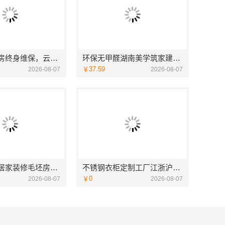
安宁重钢建房终身维保，云南晟构建筑建材有限公司守护您的家
环保无甲醛湖南美学筑家建材软装配套一站式
￥37.59
2026-08-07
2026-08-07
光谷极速装居家装修毛坯房，本地快装（湖北）科技有限公司装配化施工
不锈钢衣柜定制工厂江浙沪联系电话——江苏东钢金属科技有限公司
￥0
2026-08-07
2026-08-07