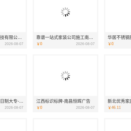
嘉兴美居乐建材科技有限公司匠心施工
靠谱一站式家装公司施工南通宏域全宅装饰建材有限公司
￥0
￥0
2026-08-07
2026-08-07
广东不用考试的全日制大专-北京理工大学珠海学院继教院
江西标识标牌-南昌恒辉广告
￥0
￥46.11
2026-08-07
2026-08-07