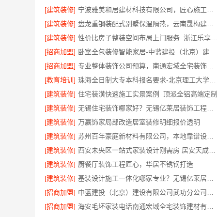
[建筑装修]
宁波雅美和居建材科技有限公司，匠心施工家装对接渠道
[建筑装修]
盘龙重钢装配式别墅保温隔热，云南晟构建筑建材有限公司专业施工
[建筑装修]
性价比房子整装空间布局上门服务_浙江乐享新材料有限
[招商加盟]
卧室全包装修智能家居-中蓝建投（北京）建设有限公司武功分公司
[招商加盟]
专业整体装饰公司预算，南通宏域全宅装饰建材有限公司明细透明
[教育培训]
珠海全日制大专本科报名要求-北京理工大学珠海学院继续教育学院
[建筑装修]
住宅装潢快速施工实景案例_顶派全铝高端定
[建筑装修]
无锡住宅装饰哪家好？无锡亿莱居装饰工程材料有限公司
[建筑装修]
万赢饰家局部改造居室装修明细报价透明
[建筑装修]
苏州百年豪庭新材料有限公司，本地靠谱设计拎包入住
[建筑装修]
西安未央区一站式家装设计刚需房 居安天成售后完善
[建筑装修]
厨餐厅装饰工程匠心，华居不锈钢打造
[建筑装修]
基装设计施工一体化哪家专业？无锡亿莱居领跑
[招商加盟]
中蓝建投（北京）建设有限公司武功分公司杨凌全包装修十大品牌
[招商加盟]
海安毛坯家装电话南通宏域全宅装饰建材有限公司