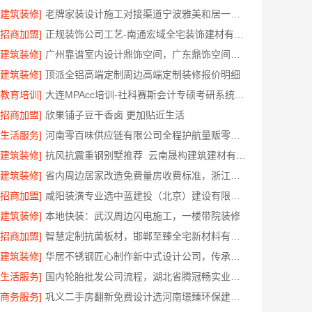
[建筑装修]
老牌家装设计施工对接渠道宁波雅美和居一站式
[招商加盟]
正规装饰公司工艺-南通宏域全宅装饰建材有限公司
[建筑装修]
广州靠谱室内设计鼎饰空间，广东鼎饰空间装饰工程有限公司
[建筑装修]
顶派全铝高端定制周边高端定制装修报价明细
[教育培训]
大连MPAcc培训-社科赛斯会计专硕考研系统学习 避免疏漏
[招商加盟]
欣果铺子豆干香卤 更加贴近生活
[生活服务]
河南零百味供应链有限公司全程护航量贩零食铺无忧经营
[建筑装修]
抗风抗震重钢别墅推荐_云南晟构建筑建材有限公司
[建筑装修]
省内周边居家改造免费量房收费标准，浙江乐享新材料有限公司透明报价清单
[招商加盟]
咸阳装潢专业选中蓝建投（北京）建设有限公司武功分公司
[建筑装修]
本地快装：武汉周边闪电施工，一楼带院装修
[招商加盟]
智慧定制抗菌板材，邯郸至臻全宅新材料有限公司引领新潮流
[建筑装修]
华居不锈钢匠心制作新中式设计公司，传承东方雅韵
[生活服务]
国内轮胎批发公司流程，湖北省腾冠畅实业贸易有限公司高效履约指南
[商务服务]
巩义二手房翻新免费设计选河南璟臻环保建材有限公司