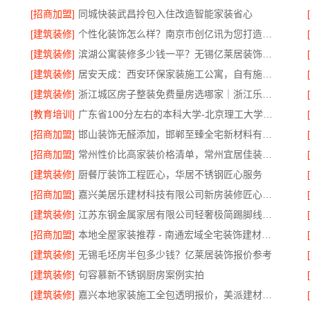
[招商加盟]
同城快装武昌拎包入住改造智能家装省心
[建筑装修]
个性化装饰怎么样？南京市创亿讯为您打造环保家装
公司
[建筑装修]
滨湖公寓装修多少钱一平？无锡亿莱居装饰工程材料有限公司
[建筑装修]
居安天成：西安环保家装施工公寓，自有施工队
[建筑装修]
浙江城区房子整装免费量房选哪家｜浙江乐享新材料有限公司
[教育培训]
广东省100分左右的本科大学-北京理工大学珠海学院继教院
制
[招商加盟]
邯山装饰无醛添加，邯郸至臻全宅新材料有限公司
[招商加盟]
常州性价比高家装价格清单，常州宜居佳装饰工程有限公司
[建筑装修]
厨餐厅装饰工程匠心，华居不锈钢匠心服务
[招商加盟]
嘉兴美居乐建材科技有限公司新房装修匠心施工收费说明
[建筑装修]
江苏东钢金属家居有限公司轻奢极简踢脚线介绍
[招商加盟]
本地全屋家装推荐 - 南通宏域全宅装饰建材有限公司
[建筑装修]
无锡毛坯房半包多少钱？亿莱居装饰报价参考
[建筑装修]
句容慕新不锈钢厨房案例实拍
[建筑装修]
嘉兴本地家装施工全包透明报价，美派建材靠谱