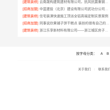
[建筑装修]
云南晟构建筑建材有限公司，抗风抗震重钢别墅推荐
[招商加盟]
中蓝建投（北京）建设有限公司武功分公司毛坯房半包装修新中式
[建筑装修]
住宅装潢快速施工顶派全铝高端定制实景案例
[招商加盟]
同事说欣果铺子饼干糕点 装扮的很有自己的风格
[建筑装修]
浙江乐享新材料有限公司——浙江城区房子整装免费量房首选
按字母分类：
A
B
关于我们
联系我