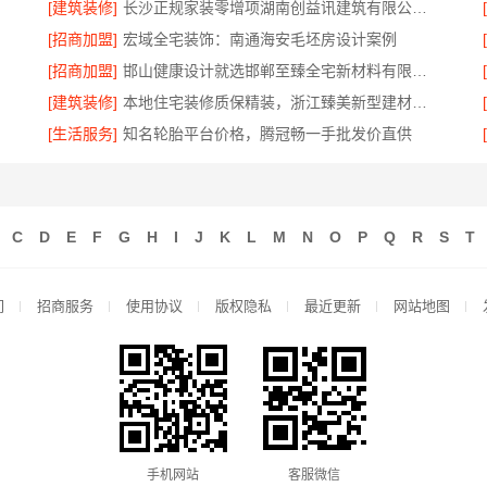
[建筑装修]
长沙正规家装零增项湖南创益讯建筑有限公司保障
[招商加盟]
宏域全宅装饰：南通海安毛坯房设计案例
[招商加盟]
邯山健康设计就选邯郸至臻全宅新材料有限公司
[建筑装修]
本地住宅装修质保精装，浙江臻美新型建材有限公司专业放心
[生活服务]
知名轮胎平台价格，腾冠畅一手批发价直供
C
D
E
F
G
H
I
J
K
L
M
N
O
P
Q
R
S
T
们
招商服务
使用协议
版权隐私
最近更新
网站地图
手机网站
客服微信