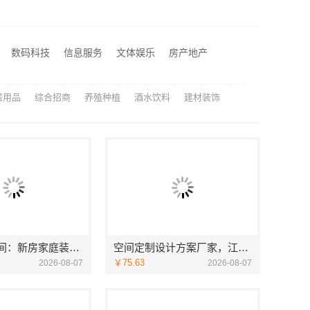
空间定制设计方案厂家，江西圣匠新型环保材料有限公司，个性化全屋整装
匠心施工家装改造二手房改造，宁波雅美和居建材科技有限公司
数码科技
信息服务
文体娱乐
房产地产
司匠心施工
居用品
综合招商
养殖种植
酒水饮料
建材装饰
福建尚艺空间：新房家庭装修硬装施工服务
空间定制设计方案厂家，江西圣匠新型环保材料有限公司，个性化全屋整装
￥75.63
2026-08-07
2026-08-07