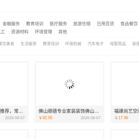
室改造智能家居升级无忧
推荐
苏州一站式家装施工团队毛坯房|苏州百年豪庭新材料有限公司
推荐
金融服务
教育培训
医疗服务
旅游住宿
日用百货
食品餐饮
苏州百年豪庭新材料有限公司市区专业家装装修多少钱
嘉兴美居乐建材科技有限公
推荐
电工
资源材料
环境管理
其他
餐饮美食
生活服务
教育培训
环保机械
汽车电子
母婴用品
家
天宁家庭装修公司推荐，常州宜居佳装饰工程有限公司值得信赖
佛山顺德专业家装装饰佛山市雅居美家建筑装饰工程有限公司
￥92.85
￥17.96
2026-08-07
2026-08-07