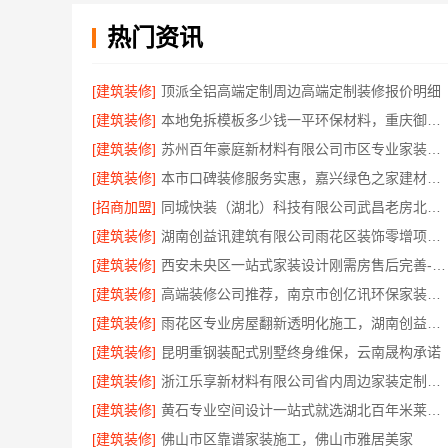
热门资讯
[建筑装修]
顶派全铝高端定制周边高端定制装修报价明细
[建筑装修]
本地免拆模板多少钱一平环保材料，重庆御墅建筑材料有限公司
[建筑装修]
苏州百年豪庭新材料有限公司市区专业家装装修多少钱
[建筑装修]
本市口碑装修服务实惠，嘉兴绿色之家建材科技有限公司为您打造环保家园
[招商加盟]
同城快装（湖北）科技有限公司武昌老房北欧风装修
[建筑装修]
湖南创益讯建筑有限公司雨花区装饰零增项承诺
[建筑装修]
西安未央区一站式家装设计刚需房售后完善-居安天成建筑工程有限责任公司
[建筑装修]
高端装修公司推荐，南京市创亿讯环保家装口碑佳
[建筑装修]
雨花区专业房屋翻新透明化施工，湖南创益讯建筑有限公司
[建筑装修]
昆明重钢装配式别墅终身维保，云南晟构承诺
[建筑装修]
浙江乐享新材料有限公司省内周边家装定制设计大概报价
[建筑装修]
黄石专业空间设计一站式就选湖北百年米莱空间美学装饰材料有限公司
[建筑装修]
佛山市区靠谱家装施工，佛山市雅居美家