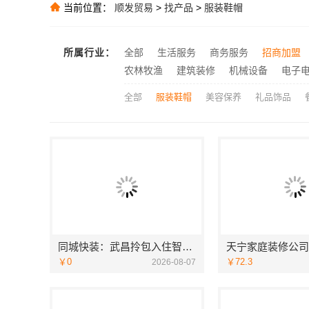
当前位置：
顺发贸易
>
找产品
>
服装鞋帽
中蓝建投：卧
推荐
推荐
所属行业：
全部
生活服务
商务服务
招商加盟
推荐
农林牧渔
建筑装修
机械设备
电子
全部
服装鞋帽
美容保养
礼品饰品
同城快装：武昌拎包入住智能家装省心
￥0
￥72.3
2026-08-07