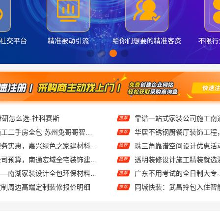
考研怎么选-社科赛斯
推荐
工业园区工程施工二手房全包 苏州兔哥哥智装新材料
华居不锈钢厨餐厅装饰工程
推荐
本市口碑装修服务实惠，嘉兴绿色之家建材科技有限公司为您打造环保家园
推荐
专业整体装饰公司预算，南通宏域全宅装饰建材精确报价
推荐
嘉兴美派建材——南湖家装设计全包环保材料推荐
推荐
定制周边高端定制装修报价明细
同城快装：武昌拎包入住智
推荐
同城快装（湖北）科技有限公司精装房翻新设计零增项
推荐
嘉兴美派建材科技有限公司：家装装修环保材料靠谱商家
推荐
本地免拆模板多少钱一平环保材料，重庆御墅建筑材料有限公司
福建尚艺空间：新房家庭装
推荐