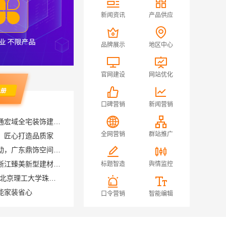
新闻资讯
产品供应
品牌展示
地区中心
官网建设
网站优化
口碑营销
新闻营销
靠谱一站式家装公司施工南通宏域全宅装饰建材有限公司
，匠心打造品质家
全网营销
群站推广
珠三角靠谱空间设计优惠活动，广东鼎饰空间装饰
透明装修设计施工精装就选浙江臻美新型建材有限公司
标题智造
舆情监控
广东不用考试的全日制大专-北京理工大学珠海学院继教院
能家装省心
天宁家庭装修公司推荐，常州宜居佳装饰工程有限公司值得信赖
口令营销
智能编辑
佛山顺德专业家装装饰佛山市雅居美家建筑装饰工程有限公司
修硬装施工服务