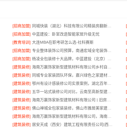
[招商加盟]
同城快装（湖北）科技有限公司精装房翻新设计零增项
[招商加盟]
中蓝建投：卧室改造智能家居升级无忧
[教育培训]
大连MBA在职考研怎么选-社科赛斯
[招商加盟]
专业整体装饰公司预算，南通宏域全宅装饰建材精确报价
[招商加盟]
杨凌全包装修十大品牌，中蓝建投（北京）建设有限公司武功分公司口碑之选
[建筑装修]
海南万赢饰家新型建筑材料有限公司乡村自建房门窗焕新改造
[建筑装修]
同城专业家装团队环保，嘉兴绿色之家建材科技有限公司
[建筑装修]
鄂州有设计感装修公司实景案例，湖北百年米莱空间美学装饰材料有限公司
[建筑装修]
五华一站式装修公司对比，云南至高新型建材有限公司
[建筑装修]
海南万赢饰家新型建筑材料有限公司 | 旧房焕新吊顶造型
[建筑装修]
佛山禅城全包家装装修，佛山市雅居美家建筑装饰工程有限公司
[建筑装修]
海南万赢饰家新型建筑材料有限公司，海南同城家装免费勘测享服务
[建筑装修]
居安天成（西安）建筑工程有限责任公司|西安环保家装公寓自有施工队