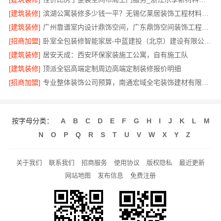
[建筑装修]
滨湖公寓装修多少钱一平？无锡亿莱居装饰工程材料有限公司
[建筑装修]
广州靠谱室内设计鼎饰空间，广东鼎饰空间装饰工程有限公司
[招商加盟]
卧室全包装修智能家居-中蓝建投（北京）建设有限公司武功分公司
[建筑装修]
居安天成：西安环保家装施工公寓，自有施工队
[建筑装修]
顶派全铝高端定制周边高端定制装修报价明细
[招商加盟]
专业整体装饰公司预算，南通宏域全宅装饰建材有限公司明细透明
按字母分类：
A
B
C
D
E
F
G
H
I
J
K
L
M
N
O
P
Q
R
S
T
U
V
W
X
Y
Z
关于我们
联系我们
招商服务
使用协议
版权隐私
最近更新
网站地图
发布信息
免费注册