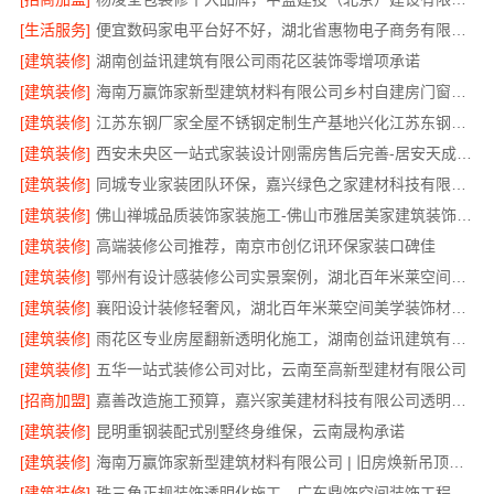
[生活服务]
便宜数码家电平台好不好，湖北省惠物电子商务有限公司评测
[建筑装修]
湖南创益讯建筑有限公司雨花区装饰零增项承诺
[建筑装修]
海南万赢饰家新型建筑材料有限公司乡村自建房门窗焕新改造
[建筑装修]
江苏东钢厂家全屋不锈钢定制生产基地兴化江苏东钢金属科技有限公司
[建筑装修]
西安未央区一站式家装设计刚需房售后完善-居安天成建筑工程有限责任公司
[建筑装修]
同城专业家装团队环保，嘉兴绿色之家建材科技有限公司
[建筑装修]
佛山禅城品质装饰家装施工-佛山市雅居美家建筑装饰工程有限公司
[建筑装修]
高端装修公司推荐，南京市创亿讯环保家装口碑佳
[建筑装修]
鄂州有设计感装修公司实景案例，湖北百年米莱空间美学装饰材料有限公司
[建筑装修]
襄阳设计装修轻奢风，湖北百年米莱空间美学装饰材料有限公司打造理想居所
[建筑装修]
雨花区专业房屋翻新透明化施工，湖南创益讯建筑有限公司
[建筑装修]
五华一站式装修公司对比，云南至高新型建材有限公司
[招商加盟]
嘉善改造施工预算，嘉兴家美建材科技有限公司透明报价
[建筑装修]
昆明重钢装配式别墅终身维保，云南晟构承诺
[建筑装修]
海南万赢饰家新型建筑材料有限公司 | 旧房焕新吊顶造型
[建筑装修]
珠三角正规装饰透明化施工，广东鼎饰空间装饰工程有限公司