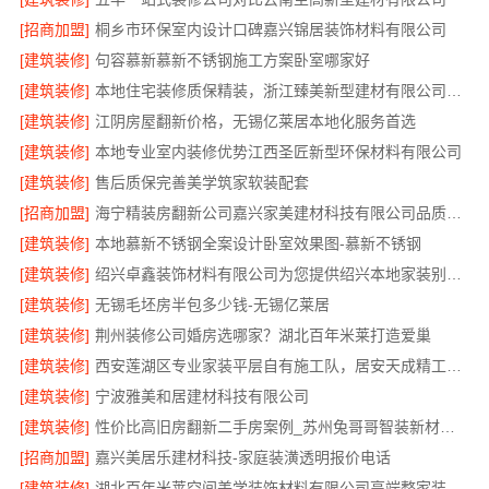
[招商加盟]
桐乡市环保室内设计口碑嘉兴锦居装饰材料有限公司
[建筑装修]
句容慕新慕新不锈钢施工方案卧室哪家好
[建筑装修]
本地住宅装修质保精装，浙江臻美新型建材有限公司放心选
[建筑装修]
江阴房屋翻新价格，无锡亿莱居本地化服务首选
[建筑装修]
本地专业室内装修优势江西圣匠新型环保材料有限公司
[建筑装修]
售后质保完善美学筑家软装配套
[招商加盟]
海宁精装房翻新公司嘉兴家美建材科技有限公司品质保障
[建筑装修]
本地慕新不锈钢全案设计卧室效果图-慕新不锈钢
[建筑装修]
绍兴卓鑫装饰材料有限公司为您提供绍兴本地家装别墅服务
[建筑装修]
无锡毛坯房半包多少钱-无锡亿莱居
[建筑装修]
荆州装修公司婚房选哪家？湖北百年米莱打造爱巢
[建筑装修]
西安莲湖区专业家装平层自有施工队，居安天成精工细作
[建筑装修]
宁波雅美和居建材科技有限公司
[建筑装修]
性价比高旧房翻新二手房案例_苏州兔哥哥智装新材料有限公司
[招商加盟]
嘉兴美居乐建材科技-家庭装潢透明报价电话
[建筑装修]
湖北百年米莱空间美学装饰材料有限公司高端整家装修老房