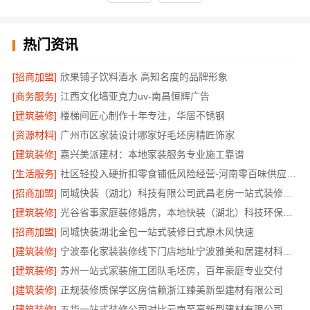
热门资讯
[招商加盟]
欣果铺子饮料酒水 高知名度的品牌形象
[商务服务]
江西文化墙亚克力uv-南昌恒辉广告
[建筑装修]
楼梯间匠心制作十年专注，华居不锈钢
[资源材料]
广州市区家装设计哪家好毛坯房精匠饰家
[建筑装修]
嘉兴美派建材：本地家装服务专业施工靠谱
[生活服务]
社区轻投入硬折扣零食铺低风险经营-河南零百味供应链有限公司
[招商加盟]
同城快装（湖北）科技有限公司武昌老房一站式装修北欧风靠谱
[建筑装修]
光谷省事家庭装修婚房，本地快装（湖北）科技环保整装
[招商加盟]
同城快装湖北全包一站式装修日式原木风快速
[建筑装修]
宁波奉化家装装修线下门店地址宁波雅美和居建材科技有限公司
[建筑装修]
苏州一站式家装施工团队毛坯房，百年豪庭专业交付
[建筑装修]
正规装修质保学区房信赖浙江臻美新型建材有限公司
[建筑装修]
五华一站式装修公司对比云南至高新型建材有限公司