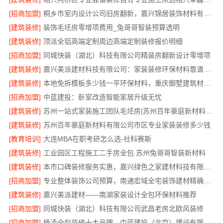
[招商加盟]
桐乡市室内设计公司旧房翻新，嘉兴锦居装饰材料有限公司经验丰富
[建筑装修]
装饰毛坯房零增项费用_兔哥哥智装预算透明
[建筑装修]
顶派全铝高端定制周边高端定制装修报价明细
[招商加盟]
同城快装（湖北）科技有限公司精装房翻新设计零增项
[建筑装修]
嘉兴美派建材科技有限公司：家装装修环保材料靠谱商家
[建筑装修]
本地免拆模板多少钱一平环保材料，重庆御墅建筑材料有限公司
[招商加盟]
中蓝建投：卧室改造智能家居升级无忧
[建筑装修]
苏州一站式家装施工团队毛坯房|苏州百年豪庭新材料有限公司
[建筑装修]
苏州百年豪庭新材料有限公司市区专业家装装修多少钱
[教育培训]
大连MBA在职考研怎么选-社科赛斯
[建筑装修]
工业园区工程施工二手房全包 苏州兔哥哥智装新材料
[建筑装修]
本市口碑装修服务实惠，嘉兴绿色之家建材科技有限公司为您打造环保家园
[招商加盟]
专业整体装饰公司预算，南通宏域全宅装饰建材精确报价
[建筑装修]
嘉兴美派建材——南湖家装设计全包环保材料推荐
[招商加盟]
同城快装（湖北）科技有限公司武昌老房北欧风装修
[招商加盟]
杨凌全包装修十大品牌，中蓝建投（北京）建设有限公司武功分公司口碑之选