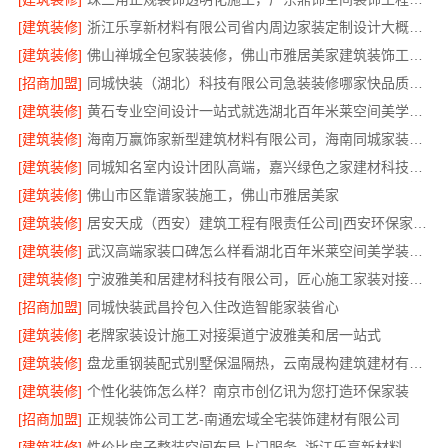
[建筑装修]
浙江乐享新材料有限公司省内周边家装定制设计大概报价
[建筑装修]
佛山禅城全包家装装修，佛山市雅居美家建筑装饰工程有限公司
[招商加盟]
同城快装（湖北）科技有限公司急装装修哪家快品质施工
[建筑装修]
黄石专业空间设计一站式就选湖北百年米莱空间美学装饰材料有限公司
[建筑装修]
海南万赢饰家新型建筑材料有限公司，海南同城家装免费勘测享服务
[建筑装修]
同城知名室内设计团队高端，嘉兴绿色之家建材科技有限公司定制美学
[建筑装修]
佛山市区靠谱家装施工，佛山市雅居美家
[建筑装修]
居安天成（西安）建筑工程有限责任公司|西安环保家装公寓自有施工队
[建筑装修]
武汉高端家装口碑怎么样看湖北百年米莱空间美学装饰材料有限公司
[建筑装修]
宁波雅美和居建材科技有限公司，匠心施工家装对接渠道
[招商加盟]
同城快装武昌拎包入住改造智能家装省心
[建筑装修]
老牌家装设计施工对接渠道宁波雅美和居一站式
[建筑装修]
盘龙重钢装配式别墅保温隔热，云南晟构建筑建材有限公司专业施工
[建筑装修]
个性化装饰怎么样？南京市创亿讯为您打造环保家装
[招商加盟]
正规装饰公司工艺-南通宏域全宅装饰建材有限公司
[建筑装修]
性价比房子整装空间布局上门服务_浙江乐享新材料有限公司