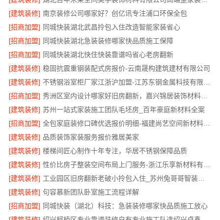
[建筑装修]
南京装修公司哪家好？创亿讯专注浦口环保全包
[招商加盟]
同城快装湖北武昌拎包入住改造智能家装省心
[招商加盟]
同城快装湖北急装装修哪家快品质施工保障
[招商加盟]
同城快装湖北快住快装靠谱吗省心老房翻新
[建筑装修]
稳固抗震重钢装配式房报价-云南晟构建筑建材有限公司
[建筑装修]
不锈钢浴室柜厂家江浙沪加盟-江苏东钢金属科技有限公司
[招商加盟]
秀洲区室内设计哪家好旧房翻新，嘉兴锦居装饰材料有限公司
[建筑装修]
苏州一站式家装施工团队毛坯房_百年豪庭新材料全案
[招商加盟]
全包家庭装修口碑优选报价明细-福建尚艺空间新材料科技有限公司
[建筑装修]
品质装饰家装服务报价雅居美家
[建筑装修]
楼梯间匠心制作十年专注，华居不锈钢保障品质
[建筑装修]
性价比房子整装空间布局上门服务-浙江乐享新材料有限公司
[建筑装修]
工业园区旧房翻新老破小拎包入住_苏州兔哥哥智装新材料有限公司全包服务
[建筑装修]
句容慕新团队卧室施工流程详解
[招商加盟]
同城快装（湖北）科技：急装装修哪家快品质施工放心
[建筑装修]
绍兴柯桥区专业靠谱装修自有专业施工队选绍兴卓鑫装饰材料有限公司