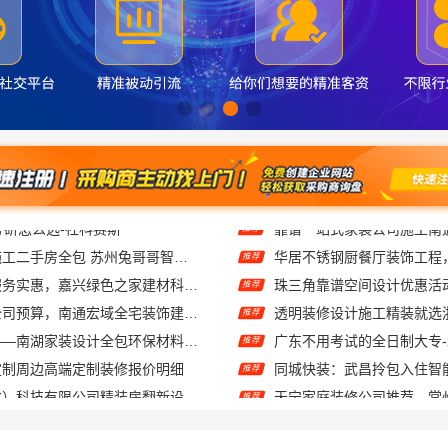
工业园区工程施工二手房全包 苏州兔哥哥智装新材料
华居不锈钢厨餐厅装饰工程
推荐
本市口碑装修服务实惠，嘉兴绿色之家建材科技有限公司为您打造环保家园
推荐
专业整体装饰公司预算，南通宏域全宅装饰建材精确报价
推荐
嘉兴美派建材——南湖家装设计全包环保材料推荐
推荐
定制周边高端定制装修报价明细
同城快装：武昌拎包入住智
推荐
同城快装（湖北）科技有限公司精装房翻新设计零增项
推荐
嘉兴美派建材科技有限公司：家装装修环保材料靠谱商家
推荐
本地免拆模板多少钱一平环保材料，重庆御墅建筑材料有限公司
福建尚艺空间：新房家庭装
推荐