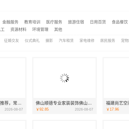
室改造智能家居升级无忧
推荐
苏州一站式家装施工团队毛坯房|苏州百年豪庭新材料有限公司
推荐
苏州百年豪庭新材料有限公司市区专业家装装修多少钱
嘉兴美居乐建材科技有限公
推荐
金融服务
教育培训
医疗服务
旅游住宿
日用百货
食品餐饮
考研怎么选-社科赛斯
推荐
电工
资源材料
环境管理
其他
征婚交友
仪式典礼
摄影
汽车租赁
家电维修
居民服务
宠物
天宁家庭装修公司推荐，常州宜居佳装饰工程有限公司值得信赖
佛山顺德专业家装装饰佛山市雅居美家建筑装饰工程有限公司
￥92.85
￥17.96
2026-08-07
2026-08-07