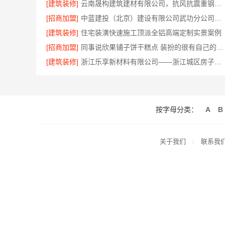
[建筑装修]
云南晟构建筑建材有限公司，抗风抗震重钢别墅推荐
[招商加盟]
中蓝建投（北京）建设有限公司武功分公司毛坯房半包装修新中式
[建筑装修]
住宅装潢快速施工顶派全铝高端定制实景案例
[招商加盟]
同事说欣果铺子饼干糕点 装扮的很有自己的风格
[建筑装修]
浙江乐享新材料有限公司——浙江城区房子整装免费量房首选
按字母分类：
A
B
关于我们
联系我