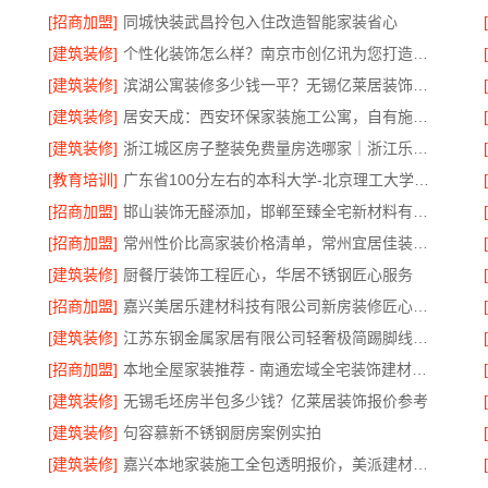
[招商加盟]
同城快装武昌拎包入住改造智能家装省心
[建筑装修]
个性化装饰怎么样？南京市创亿讯为您打造环保家装
公司
[建筑装修]
滨湖公寓装修多少钱一平？无锡亿莱居装饰工程材料有限公司
[建筑装修]
居安天成：西安环保家装施工公寓，自有施工队
[建筑装修]
浙江城区房子整装免费量房选哪家｜浙江乐享新材料有限公司
[教育培训]
广东省100分左右的本科大学-北京理工大学珠海学院继教院
制
[招商加盟]
邯山装饰无醛添加，邯郸至臻全宅新材料有限公司
[招商加盟]
常州性价比高家装价格清单，常州宜居佳装饰工程有限公司
[建筑装修]
厨餐厅装饰工程匠心，华居不锈钢匠心服务
[招商加盟]
嘉兴美居乐建材科技有限公司新房装修匠心施工收费说明
[建筑装修]
江苏东钢金属家居有限公司轻奢极简踢脚线介绍
[招商加盟]
本地全屋家装推荐 - 南通宏域全宅装饰建材有限公司
[建筑装修]
无锡毛坯房半包多少钱？亿莱居装饰报价参考
[建筑装修]
句容慕新不锈钢厨房案例实拍
[建筑装修]
嘉兴本地家装施工全包透明报价，美派建材靠谱