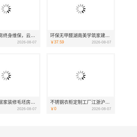
安宁重钢建房终身维保，云南晟构建筑建材有限公司守护您的家
环保无甲醛湖南美学筑家建材软装配套一站式
￥37.59
2026-08-07
2026-08-07
光谷极速装居家装修毛坯房，本地快装（湖北）科技有限公司装配化施工
不锈钢衣柜定制工厂江浙沪联系电话——江苏东钢金属科技有限公司
￥0
2026-08-07
2026-08-07