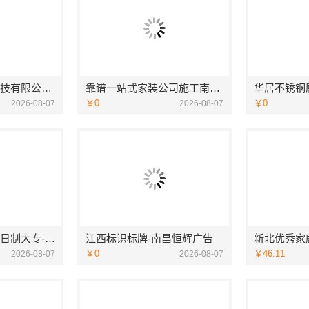
嘉兴美居乐建材科技有限公司匠心施工
靠谱一站式家装公司施工南通宏域全宅装饰建材有限公司
￥0
￥0
2026-08-07
2026-08-07
广东不用考试的全日制大专-北京理工大学珠海学院继教院
江西标识标牌-南昌恒辉广告
￥0
￥46.11
2026-08-07
2026-08-07