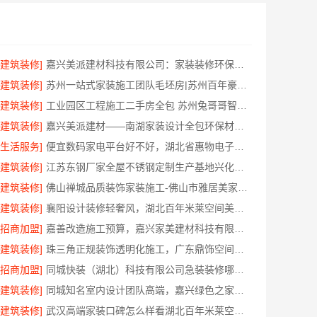
[建筑装修]
嘉兴美派建材科技有限公司：家装装修环保材料靠谱商家
[建筑装修]
苏州一站式家装施工团队毛坯房|苏州百年豪庭新材料有限公司
[建筑装修]
工业园区工程施工二手房全包 苏州兔哥哥智装新材料
[建筑装修]
嘉兴美派建材——南湖家装设计全包环保材料推荐
[生活服务]
便宜数码家电平台好不好，湖北省惠物电子商务有限公司评测
[建筑装修]
江苏东钢厂家全屋不锈钢定制生产基地兴化江苏东钢金属科技有限公司
[建筑装修]
佛山禅城品质装饰家装施工-佛山市雅居美家建筑装饰工程有限公司
[建筑装修]
襄阳设计装修轻奢风，湖北百年米莱空间美学装饰材料有限公司打造理想居所
[招商加盟]
嘉善改造施工预算，嘉兴家美建材科技有限公司透明报价
[建筑装修]
珠三角正规装饰透明化施工，广东鼎饰空间装饰工程有限公司
[招商加盟]
同城快装（湖北）科技有限公司急装装修哪家快品质施工
[建筑装修]
同城知名室内设计团队高端，嘉兴绿色之家建材科技有限公司定制美学
[建筑装修]
武汉高端家装口碑怎么样看湖北百年米莱空间美学装饰材料有限公司