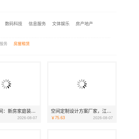
空间定制设计方案厂家，江西圣匠新型环保材料有限公司，个性化全屋整装
匠心施工家装改造二手房改造，宁波雅美和居建材科技有限公司
司匠心施工
数码科技
信息服务
文体娱乐
房产地产
靠谱一站式家装公司施工南通宏域全宅装饰建材有限公司
服务
房屋租赁
福建尚艺空间：新房家庭装修硬装施工服务
空间定制设计方案厂家，江西圣匠新型环保材料有限公司，个性化全屋整装
￥75.63
2026-08-07
2026-08-07