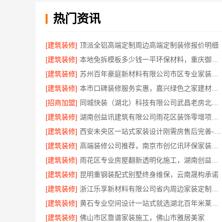
热门资讯
[建筑装修]
顶派全铝高端定制周边高端定制装修报价明细
[建筑装修]
本地免拆模板多少钱一平环保材料，重庆御墅建筑材料有限公司
[建筑装修]
苏州百年豪庭新材料有限公司市区专业家装装修多少钱
[建筑装修]
本市口碑装修服务实惠，嘉兴绿色之家建材科技有限公司为您打造环保家园
[招商加盟]
同城快装（湖北）科技有限公司武昌老房北欧风装修
[建筑装修]
湖南创益讯建筑有限公司雨花区装饰零增项承诺
[建筑装修]
西安未央区一站式家装设计刚需房售后完善-居安天成建筑工程有限责任公司
[建筑装修]
高端装修公司推荐，南京市创亿讯环保家装口碑佳
[建筑装修]
雨花区专业房屋翻新透明化施工，湖南创益讯建筑有限公司
[建筑装修]
昆明重钢装配式别墅终身维保，云南晟构承诺
[建筑装修]
浙江乐享新材料有限公司省内周边家装定制设计大概报价
[建筑装修]
黄石专业空间设计一站式就选湖北百年米莱空间美学装饰材料有限公司
[建筑装修]
佛山市区靠谱家装施工，佛山市雅居美家