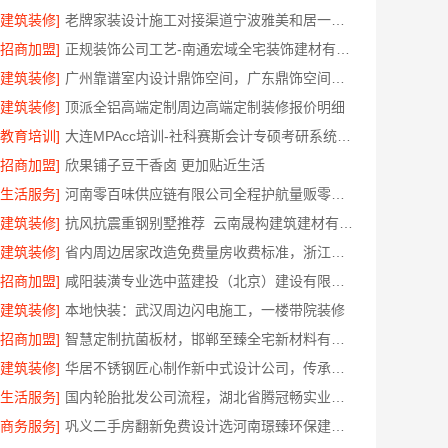
[建筑装修]
老牌家装设计施工对接渠道宁波雅美和居一站式
[招商加盟]
正规装饰公司工艺-南通宏域全宅装饰建材有限公司
[建筑装修]
广州靠谱室内设计鼎饰空间，广东鼎饰空间装饰工程有限公司
[建筑装修]
顶派全铝高端定制周边高端定制装修报价明细
[教育培训]
大连MPAcc培训-社科赛斯会计专硕考研系统学习 避免疏漏
[招商加盟]
欣果铺子豆干香卤 更加贴近生活
[生活服务]
河南零百味供应链有限公司全程护航量贩零食铺无忧经营
[建筑装修]
抗风抗震重钢别墅推荐_云南晟构建筑建材有限公司
[建筑装修]
省内周边居家改造免费量房收费标准，浙江乐享新材料有限公司透明报价清单
[招商加盟]
咸阳装潢专业选中蓝建投（北京）建设有限公司武功分公司
[建筑装修]
本地快装：武汉周边闪电施工，一楼带院装修
[招商加盟]
智慧定制抗菌板材，邯郸至臻全宅新材料有限公司引领新潮流
[建筑装修]
华居不锈钢匠心制作新中式设计公司，传承东方雅韵
[生活服务]
国内轮胎批发公司流程，湖北省腾冠畅实业贸易有限公司高效履约指南
[商务服务]
巩义二手房翻新免费设计选河南璟臻环保建材有限公司