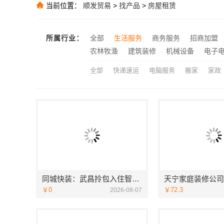
中蓝建投：卧
当前位置：
顺发贸易
>
找产品
>
房屋租赁
推荐
推荐
推荐
所属行业：
全部
生活服务
商务服务
招商加盟
大连MBA在职
推荐
农林牧渔
建筑装修
机械设备
电子
全部
快递速运
电脑服务
搬家
家政
同城快装：武昌拎包入住智能家装省心
￥0
￥72.3
2026-08-07