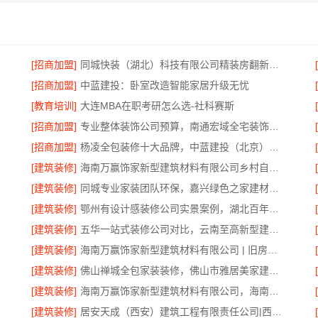
[招商加盟]
同城快装（湖北）科技有限公司精装房翻新设计零增项
[招商加盟]
中蓝建投：卧室改造智能家居升级无忧
[教育培训]
大连MBA在职考研怎么选-社科赛斯
[招商加盟]
专业整体装饰公司预算，南通宏域全宅装饰建材精确报价
[招商加盟]
杨凌全包装修十大品牌，中蓝建投（北京）建设有限公司武功分公司口碑之选
[建筑装修]
海南万赢饰家新型建筑材料有限公司乡村自建房门窗焕新改造
[建筑装修]
同城专业家装团队环保，嘉兴绿色之家建材科技有限公司
[建筑装修]
鄂州有设计感装修公司实景案例，湖北百年米莱空间美学装饰材料有限公司
[建筑装修]
五华一站式装修公司对比，云南至高新型建材有限公司
[建筑装修]
海南万赢饰家新型建筑材料有限公司 | 旧房焕新吊顶造型
[建筑装修]
佛山禅城全包家装装修，佛山市雅居美家建筑装饰工程有限公司
[建筑装修]
海南万赢饰家新型建筑材料有限公司，海南同城家装免费勘测享服务
[建筑装修]
居安天成（西安）建筑工程有限责任公司|西安环保家装公寓自有施工队