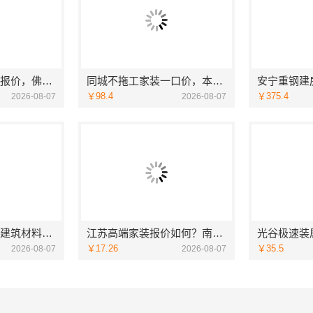
品质装饰家装服务报价，佛山市雅居美家建筑装饰工程有限公司透明实惠
同城不拖工家装一口价，本地快装（湖北）科技有限公司全程托管
￥98.4
￥375.4
2026-08-07
2026-08-07
海南万赢饰家新型建筑材料有限公司，局部改造居室报价明细
江苏高端家装报价如何？南京市创亿讯透明实惠
￥17.26
￥35.5
2026-08-07
2026-08-07