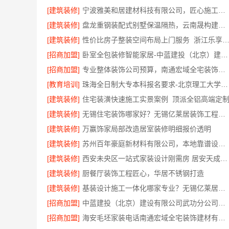
[建筑装修]
宁波雅美和居建材科技有限公司，匠心施工家装对接渠道
[建筑装修]
盘龙重钢装配式别墅保温隔热，云南晟构建筑建材有限公司专业施工
[建筑装修]
性价比房子整装空间布局上门服务_浙江乐享新材料有限
[招商加盟]
卧室全包装修智能家居-中蓝建投（北京）建设有限公司武功分公司
[招商加盟]
专业整体装饰公司预算，南通宏域全宅装饰建材有限公司明细透明
[教育培训]
珠海全日制大专本科报名要求-北京理工大学珠海学院继续教育学院
[建筑装修]
住宅装潢快速施工实景案例_顶派全铝高端定
[建筑装修]
无锡住宅装饰哪家好？无锡亿莱居装饰工程材料有限公司
[建筑装修]
万赢饰家局部改造居室装修明细报价透明
[建筑装修]
苏州百年豪庭新材料有限公司，本地靠谱设计拎包入住
[建筑装修]
西安未央区一站式家装设计刚需房 居安天成售后完善
[建筑装修]
厨餐厅装饰工程匠心，华居不锈钢打造
[建筑装修]
基装设计施工一体化哪家专业？无锡亿莱居领跑
[招商加盟]
中蓝建投（北京）建设有限公司武功分公司杨凌全包装修十大品牌
[招商加盟]
海安毛坯家装电话南通宏域全宅装饰建材有限公司