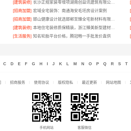
[建筑装修]
长沙正规家装零增项湖南创益讯建筑有限公司保障
[招商加盟]
宏域全宅装饰：南通海安毛坯房设计案例
[招商加盟]
邯山健康设计就选邯郸至臻全宅新材料有限公司
[建筑装修]
本地住宅装修质保精装，浙江臻美新型建材有限公司专业放心
[生活服务]
知名轮胎平台价格，腾冠畅一手批发价直供
C
D
E
F
G
H
I
J
K
L
M
N
O
P
Q
R
S
T
们
招商服务
使用协议
版权隐私
最近更新
网站地图
手机网站
客服微信