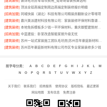
[建筑装修]
装饰毛坯房零增项费用_兔哥哥智装预算透明
[建筑装修]
顶派全铝高端定制周边高端定制装修报价明细
[招商加盟]
同城快装（湖北）科技有限公司精装房翻新设计零增项
[建筑装修]
嘉兴美派建材科技有限公司：家装装修环保材料靠谱商家
[建筑装修]
本地免拆模板多少钱一平环保材料，重庆御墅建筑材料有限公司
[招商加盟]
中蓝建投：卧室改造智能家居升级无忧
[建筑装修]
苏州一站式家装施工团队毛坯房|苏州百年豪庭新材料有限公司
[建筑装修]
苏州百年豪庭新材料有限公司市区专业家装装修多少钱
按字母分类：
A
B
C
D
E
F
G
H
I
J
K
L
M
N
O
P
Q
R
S
T
U
V
W
X
Y
Z
关于我们
联系我们
招商服务
使用协议
版权隐私
最近更新
网站地图
发布信息
免费注册