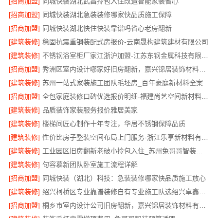
[招商加盟]
同城快装湖北武昌拎包入住改造智能家装省心
[招商加盟]
同城快装湖北急装装修哪家快品质施工保障
[招商加盟]
同城快装湖北快住快装靠谱吗省心老房翻新
[建筑装修]
稳固抗震重钢装配式房报价-云南晟构建筑建材有限公司
[建筑装修]
不锈钢浴室柜厂家江浙沪加盟-江苏东钢金属科技有限公司
[招商加盟]
秀洲区室内设计哪家好旧房翻新，嘉兴锦居装饰材料有限公司
[建筑装修]
苏州一站式家装施工团队毛坯房_百年豪庭新材料全案
[招商加盟]
全包家庭装修口碑优选报价明细-福建尚艺空间新材料科技有限公司
[建筑装修]
品质装饰家装服务报价雅居美家
[建筑装修]
楼梯间匠心制作十年专注，华居不锈钢保障品质
[建筑装修]
性价比房子整装空间布局上门服务-浙江乐享新材料有限公司
[建筑装修]
工业园区旧房翻新老破小拎包入住_苏州兔哥哥智装新材料有限公司全包服务
[建筑装修]
句容慕新团队卧室施工流程详解
[招商加盟]
同城快装（湖北）科技：急装装修哪家快品质施工放心
[建筑装修]
绍兴柯桥区专业靠谱装修自有专业施工队选绍兴卓鑫装饰材料有限公司
[招商加盟]
桐乡市室内设计公司旧房翻新，嘉兴锦居装饰材料有限公司经验丰富