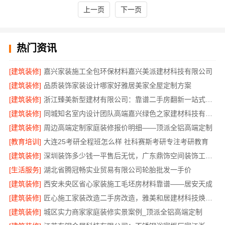
上一页
下一页
热门资讯
[建筑装修]
嘉兴家装施工全包环保材料嘉兴美派建材科技有限公司
[建筑装修]
品质装饰家装设计哪家好雅居美家全屋定制方案
[建筑装修]
浙江臻美新型建材有限公司：靠谱二手房翻新一站式急装
[建筑装修]
同城知名室内设计团队高端嘉兴绿色之家建材科技有限公司
[建筑装修]
周边高端定制家庭装修报价明细——顶派全铝高端定制
[教育培训]
大连25考研全程班怎么样 社科赛斯考研专注考研教育
[建筑装修]
深圳装饰多少钱一平售后无忧，广东鼎饰空间装饰工程有限公司本地服务
[生活服务]
湖北省腾冠畅实业贸易有限公司轮胎批发一手价
[建筑装修]
西安未央区省心家装施工毛坯房材料靠谱——居安天成
[建筑装修]
匠心施工家装改造二手房改造，雅美和居建材科技焕新您的家
[建筑装修]
城区实力商家家庭装修实景案例_顶派全铝高端定制