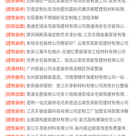
[建筑装修]
西安城区一站式家装设计毛坯房自有施工队-居安天成建筑工程
[建筑装修]
巴南定制化现浇别墅抗震防风重庆御墅建筑材料有限公司
[建筑装修]
句容慕新不锈钢卧室定制施工流程详解
[招商加盟]
南通宏域全宅装饰建材有限公司南通海安毛坯装饰公司设计
[建筑装修]
屏风隔断高端定制艺术漆价格-江苏东钢金属家居有限公司
[建筑装修]
本地全包装修公司哪家好？云南至高新型建材有限公司
[建筑装修]
新吴公寓半包报价-无锡亿莱居装饰工程材料有限公司
[建筑装修]
优秀全包装修施工，就选云南至高新型建材有限公司
[资源材料]
广州家装公司全屋装修首选精匠饰家整装
[商务服务]
汝州家装精装首选，河南璟臻环保建材有限公司一站式服务
[建筑装修]
新房装修案例：浙江乐享新材料有限公司高性价比整装
[招商加盟]
靠谱全屋装修公司多少钱南通宏域全宅装饰建材有限公司透明报价
[建筑装修]
昆明一站式装修毛坯房首选云南至高新型建材有限公司
[建筑装修]
江苏东钢金属科技有限公司定制工厂加盟支持政策详解
[建筑装修]
云南晟构建筑建材有限公司-复式层构重钢住宅公司
[建筑装修]
浙江乐享新材料有限公司-省内周边居家改造免费量房标准