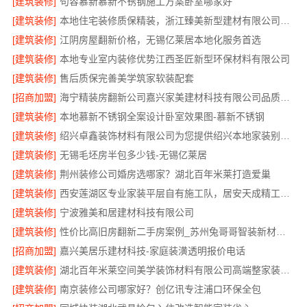
[建筑装修]
句容慕新慕新不锈钢施工方案卧室哪家好
[建筑装修]
本地住宅装修质保精装，浙江臻美新型建材有限公司放心选
[建筑装修]
江阴房屋翻新价格，无锡亿莱居本地化服务首选
[建筑装修]
本地专业室内装修优势江西圣匠新型环保材料有限公司
[建筑装修]
售后质保完善美学筑家软装配套
[招商加盟]
海宁精装房翻新公司嘉兴家美建材科技有限公司品质保障
[建筑装修]
本地慕新不锈钢全案设计卧室效果图-慕新不锈钢
[建筑装修]
绍兴卓鑫装饰材料有限公司为您提供绍兴本地家装别墅服务
[建筑装修]
无锡毛坯房半包多少钱-无锡亿莱居
[建筑装修]
荆州装修公司婚房选哪家？湖北百年米莱打造爱巢
[建筑装修]
西安莲湖区专业家装平层自有施工队，居安天成精工细作
[建筑装修]
宁波雅美和居建材科技有限公司
[建筑装修]
性价比高旧房翻新二手房案例_苏州兔哥哥智装新材料有限公司
[招商加盟]
嘉兴美居乐建材科技-家庭装潢透明报价电话
[建筑装修]
湖北百年米莱空间美学装饰材料有限公司高端整家装修老房
[建筑装修]
南京装修公司哪家好？创亿讯专注浦口环保全包