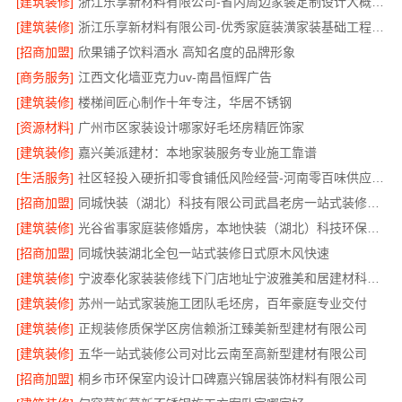
[建筑装修]
浙江乐享新材料有限公司-省内周边家装定制设计大概报价
[建筑装修]
浙江乐享新材料有限公司-优秀家庭装潢家装基础工程施工案例
[招商加盟]
欣果铺子饮料酒水 高知名度的品牌形象
[商务服务]
江西文化墙亚克力uv-南昌恒辉广告
[建筑装修]
楼梯间匠心制作十年专注，华居不锈钢
[资源材料]
广州市区家装设计哪家好毛坯房精匠饰家
[建筑装修]
嘉兴美派建材：本地家装服务专业施工靠谱
[生活服务]
社区轻投入硬折扣零食铺低风险经营-河南零百味供应链有限公司
[招商加盟]
同城快装（湖北）科技有限公司武昌老房一站式装修北欧风靠谱
[建筑装修]
光谷省事家庭装修婚房，本地快装（湖北）科技环保整装
[招商加盟]
同城快装湖北全包一站式装修日式原木风快速
[建筑装修]
宁波奉化家装装修线下门店地址宁波雅美和居建材科技有限公司
[建筑装修]
苏州一站式家装施工团队毛坯房，百年豪庭专业交付
[建筑装修]
正规装修质保学区房信赖浙江臻美新型建材有限公司
[建筑装修]
五华一站式装修公司对比云南至高新型建材有限公司
[招商加盟]
桐乡市环保室内设计口碑嘉兴锦居装饰材料有限公司