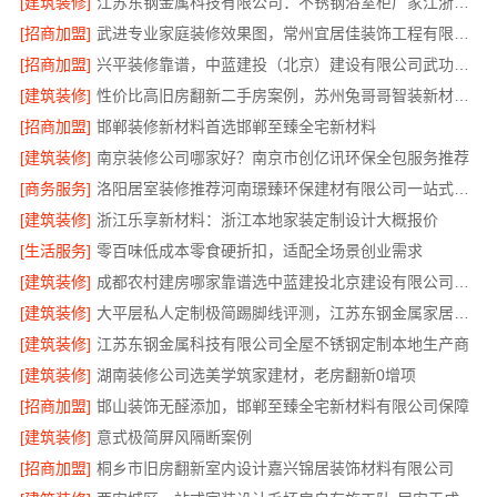
[建筑装修]
江苏东钢金属科技有限公司：不锈钢浴室柜厂家江浙沪招商加盟
[招商加盟]
武进专业家庭装修效果图，常州宜居佳装饰工程有限公司匠心呈现
[招商加盟]
兴平装修靠谱，中蓝建投（北京）建设有限公司武功分公司
[建筑装修]
性价比高旧房翻新二手房案例，苏州兔哥哥智装新材料有限公司
[招商加盟]
邯郸装修新材料首选邯郸至臻全宅新材料
[建筑装修]
南京装修公司哪家好？南京市创亿讯环保全包服务推荐
[商务服务]
洛阳居室装修推荐河南璟臻环保建材有限公司一站式服务
[建筑装修]
浙江乐享新材料：浙江本地家装定制设计大概报价
[生活服务]
零百味低成本零食硬折扣，适配全场景创业需求
[建筑装修]
成都农村建房哪家靠谱选中蓝建投北京建设有限公司四川
[建筑装修]
大平层私人定制极简踢脚线评测，江苏东钢金属家居有限公司为您详解
[建筑装修]
江苏东钢金属科技有限公司全屋不锈钢定制本地生产商
[建筑装修]
湖南装修公司选美学筑家建材，老房翻新0增项
[招商加盟]
邯山装饰无醛添加，邯郸至臻全宅新材料有限公司保障
[建筑装修]
意式极简屏风隔断案例
[招商加盟]
桐乡市旧房翻新室内设计嘉兴锦居装饰材料有限公司